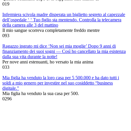
0
19
Infermiera scivola madre disperata un biglietto segreto al capezzale
dell’ospedale ‘ ‘ Tuo figlio sta mentendo. Controlla la telecamera
della camera alle 3 del mattino
Il mio sangue scorreva completamente freddo mentre
0
93
Ragazzo ingrato mi dice ‘Non sei mia moglie’ Dopo 9 anni di
finanziamento dei suoi sogni — Così ho cancellato la mia esistenza
dalla sua vita durante la notte!
Per nove anni estenuanti, ho versato la mia anima
0
33
Mia figlia ha venduto la loro casa per 5 500.000 e ha dato tutti i
soldi a mio genero per investire nel suo cosiddetto “business
digitale.”
Mia figlia ha venduto la sua casa per 500.
0
296