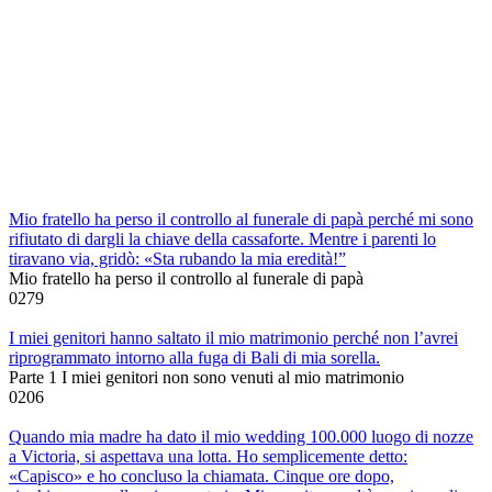
Mio fratello ha perso il controllo al funerale di papà perché mi sono
rifiutato di dargli la chiave della cassaforte. Mentre i parenti lo
tiravano via, gridò: «Sta rubando la mia eredità!”
Mio fratello ha perso il controllo al funerale di papà
0
279
I miei genitori hanno saltato il mio matrimonio perché non l’avrei
riprogrammato intorno alla fuga di Bali di mia sorella.
Parte 1 I miei genitori non sono venuti al mio matrimonio
0
206
Quando mia madre ha dato il mio wedding 100.000 luogo di nozze
a Victoria, si aspettava una lotta. Ho semplicemente detto:
«Capisco» e ho concluso la chiamata. Cinque ore dopo,