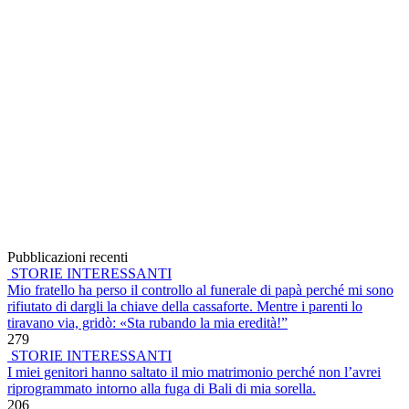
Pubblicazioni recenti
STORIE INTERESSANTI
Mio fratello ha perso il controllo al funerale di papà perché mi sono
rifiutato di dargli la chiave della cassaforte. Mentre i parenti lo
tiravano via, gridò: «Sta rubando la mia eredità!”
279
STORIE INTERESSANTI
I miei genitori hanno saltato il mio matrimonio perché non l’avrei
riprogrammato intorno alla fuga di Bali di mia sorella.
206