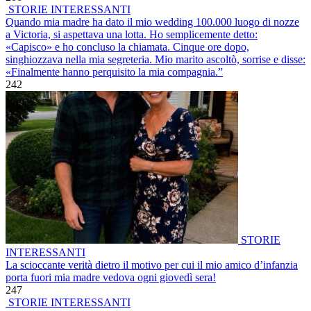
STORIE INTERESSANTI
Quando mia madre ha dato il mio wedding 100.000 luogo di nozze
a Victoria, si aspettava una lotta. Ho semplicemente detto:
«Capisco» e ho concluso la chiamata. Cinque ore dopo,
singhiozzava nella mia segreteria. Mio marito ascoltò, sorrise e disse:
«Finalmente hanno perquisito la mia compagnia.”
242
STORIE
INTERESSANTI
La scioccante verità dietro il motivo per cui il mio amico d’infanzia
porta fuori mia madre vedova ogni giovedì sera!
247
STORIE INTERESSANTI