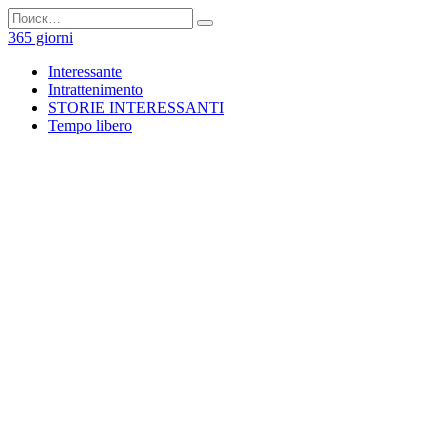
Перейти
Search
к
for:
365 giorni
содержанию
Interessante
Intrattenimento
STORIE INTERESSANTI
Tempo libero