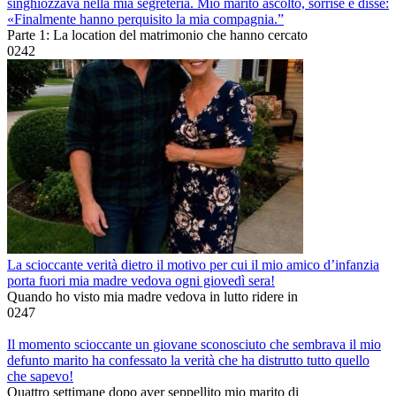
singhiozzava nella mia segreteria. Mio marito ascoltò, sorrise e disse:
«Finalmente hanno perquisito la mia compagnia.”
Parte 1: La location del matrimonio che hanno cercato
0
242
La scioccante verità dietro il motivo per cui il mio amico d’infanzia
porta fuori mia madre vedova ogni giovedì sera!
Quando ho visto mia madre vedova in lutto ridere in
0
247
Il momento scioccante un giovane sconosciuto che sembrava il mio
defunto marito ha confessato la verità che ha distrutto tutto quello
che sapevo!
Quattro settimane dopo aver seppellito mio marito di