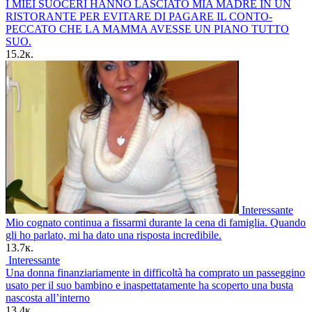
I MIEI SUOCERI HANNO LASCIATO MIA MADRE IN UN
RISTORANTE PER EVITARE DI PAGARE IL CONTO-
PECCATO CHE LA MAMMA AVESSE UN PIANO TUTTO
SUO.
15.2к.
Interessante
Mio cognato continua a fissarmi durante la cena di famiglia. Quando
gli ho parlato, mi ha dato una risposta incredibile.
13.7к.
Interessante
Una donna finanziariamente in difficoltà ha comprato un passeggino
usato per il suo bambino e inaspettatamente ha scoperto una busta
nascosta all’interno
13.4к.