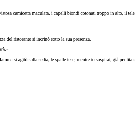
osa camicetta maculata, i capelli biondi cotonati troppo in alto, il tel
za del ristorante si incrinò sotto la sua presenza.
arà.»
Mamma si agitò sulla sedia, le spalle tese, mentre io sospirai, già pentita 