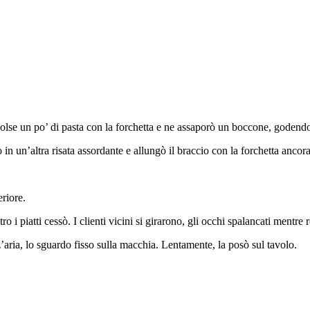
olse un po’ di pasta con la forchetta e ne assaporò un boccone, godend
ò in un’altra risata assordante e allungò il braccio con la forchetta anc
eriore.
tro i piatti cessò. I clienti vicini si girarono, gli occhi spalancati ment
aria, lo sguardo fisso sulla macchia. Lentamente, la posò sul tavolo.