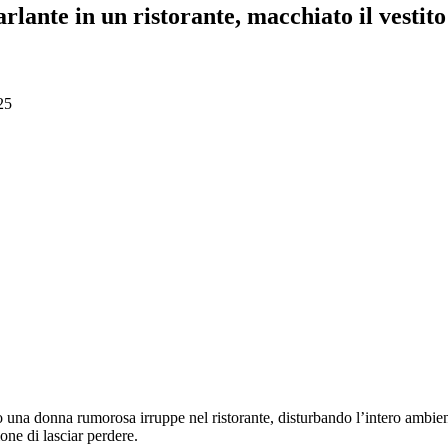
arlante in un ristorante, macchiato il vesti
25
na donna rumorosa irruppe nel ristorante, disturbando l’intero ambient
one di lasciar perdere.