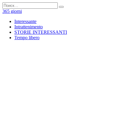
Перейти
Search
к
for:
365 giorni
содержанию
Interessante
Intrattenimento
STORIE INTERESSANTI
Tempo libero