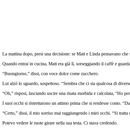
La mattina dopo, presi una decisione: se Matt e Linda pensavano che s
Quando entrai in cucina, Matt era già lì, sorseggiando il caffè e guarda
“Buongiorno,” dissi, con voce dolce come zucchero.
Lui alzò lo sguardo, sospettoso. “Sembra che ci sia qualcosa di divers
“Oh,” risposi, lasciando uscire una risata morbida e calcolata, “Ho pe
I suoi occhi si ristrettarono un attimo prima che si rendesse conto. “D
“Certo,” dissi, il mio sorriso mai raggiungendo i miei occhi. “Si tratta
Potevo vedere le ruote girare nella sua testa. Ci stava credendo.