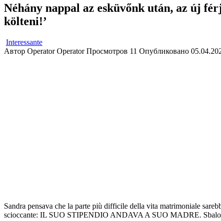
Néhány nappal az esküvőnk után, az új fér
költeni!’
Interessante
Автор
Operator Operator
Просмотров
11
Опубликовано
05.04.20
Sandra pensava che la parte più difficile della vita matrimoniale sareb
scioccante: IL SUO STIPENDIO ANDAVA A SUO MADRE. Sbalordita, San