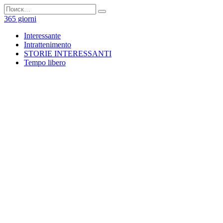
Перейти
Search
к
for:
365 giorni
содержанию
Interessante
Intrattenimento
STORIE INTERESSANTI
Tempo libero