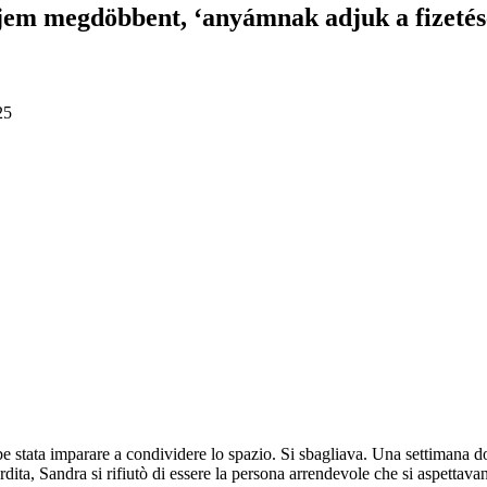
jem megdöbbent, ‘anyámnak adjuk a fizetésé
25
be stata imparare a condividere lo spazio. Si sbagliava. Una settimana do
dra si rifiutò di essere la persona arrendevole che si aspettavano