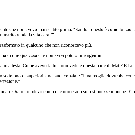
ente che non avevo mai sentito prima. “Sandra, questo è come funziona u
marito rende la vita cara.’”
trasformato in qualcuno che non riconoscevo più.
rima di dire qualcosa che non avrei potuto rimangiarmi.
nella mia testa. Come avevo fatto a non vedere questa parte di Matt? E Li
 sottotono di superiorità nei suoi consigli: “Una moglie dovrebbe concen
erfezione.”
nerazionali. Ora mi rendevo conto che non erano solo stranezze innocu