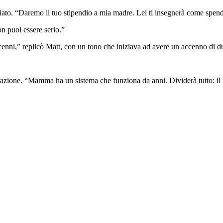
diato. “Daremo il tuo stipendio a mia madre. Lei ti insegnerà come spend
on puoi essere serio.”
cenni,” replicò Matt, con un tono che iniziava ad avere un accenno di du
ntazione. “Mamma ha un sistema che funziona da anni. Dividerà tutto: il