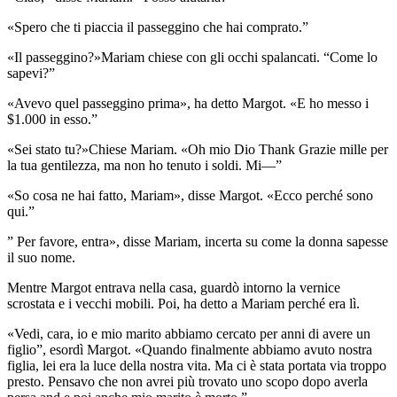
«Spero che ti piaccia il passeggino che hai comprato.”
«Il passeggino?»Mariam chiese con gli occhi spalancati. “Come lo
sapevi?”
«Avevo quel passeggino prima», ha detto Margot. «E ho messo i
$1.000 in esso.”
«Sei stato tu?»Chiese Mariam. «Oh mio Dio Thank Grazie mille per
la tua gentilezza, ma non ho tenuto i soldi. Mi—”
«So cosa ne hai fatto, Mariam», disse Margot. «Ecco perché sono
qui.”
” Per favore, entra», disse Mariam, incerta su come la donna sapesse
il suo nome.
Mentre Margot entrava nella casa, guardò intorno la vernice
scrostata e i vecchi mobili. Poi, ha detto a Mariam perché era lì.
«Vedi, cara, io e mio marito abbiamo cercato per anni di avere un
figlio”, esordì Margot. «Quando finalmente abbiamo avuto nostra
figlia, lei era la luce della nostra vita. Ma ci è stata portata via troppo
presto. Pensavo che non avrei più trovato uno scopo dopo averla