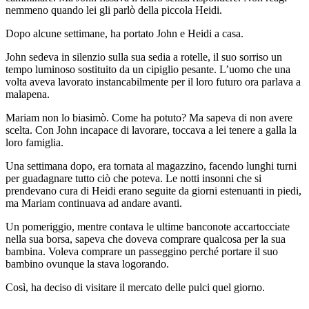
nemmeno quando lei gli parlò della piccola Heidi.
Dopo alcune settimane, ha portato John e Heidi a casa.
John sedeva in silenzio sulla sua sedia a rotelle, il suo sorriso un
tempo luminoso sostituito da un cipiglio pesante. L’uomo che una
volta aveva lavorato instancabilmente per il loro futuro ora parlava a
malapena.
Mariam non lo biasimò. Come ha potuto? Ma sapeva di non avere
scelta. Con John incapace di lavorare, toccava a lei tenere a galla la
loro famiglia.
Una settimana dopo, era tornata al magazzino, facendo lunghi turni
per guadagnare tutto ciò che poteva. Le notti insonni che si
prendevano cura di Heidi erano seguite da giorni estenuanti in piedi,
ma Mariam continuava ad andare avanti.
Un pomeriggio, mentre contava le ultime banconote accartocciate
nella sua borsa, sapeva che doveva comprare qualcosa per la sua
bambina. Voleva comprare un passeggino perché portare il suo
bambino ovunque la stava logorando.
Così, ha deciso di visitare il mercato delle pulci quel giorno.