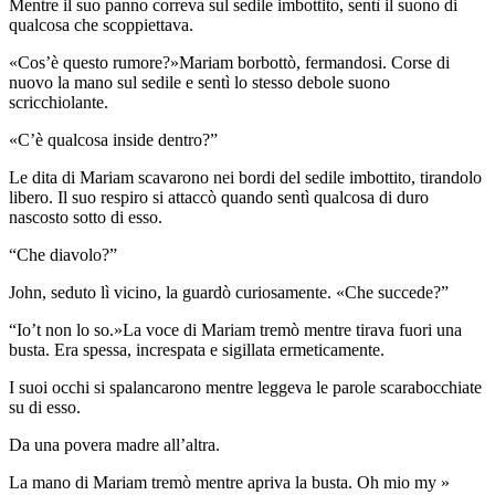
Mentre il suo panno correva sul sedile imbottito, sentì il suono di
qualcosa che scoppiettava.
«Cos’è questo rumore?»Mariam borbottò, fermandosi. Corse di
nuovo la mano sul sedile e sentì lo stesso debole suono
scricchiolante.
«C’è qualcosa inside dentro?”
Le dita di Mariam scavarono nei bordi del sedile imbottito, tirandolo
libero. Il suo respiro si attaccò quando sentì qualcosa di duro
nascosto sotto di esso.
“Che diavolo?”
John, seduto lì vicino, la guardò curiosamente. «Che succede?”
“Io’t non lo so.»La voce di Mariam tremò mentre tirava fuori una
busta. Era spessa, increspata e sigillata ermeticamente.
I suoi occhi si spalancarono mentre leggeva le parole scarabocchiate
su di esso.
Da una povera madre all’altra.
La mano di Mariam tremò mentre apriva la busta. Oh mio my »