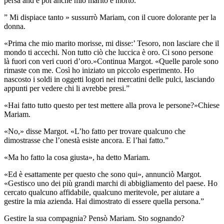
persa and e poi anche mio marito è morto.”
” Mi dispiace tanto » sussurrò Mariam, con il cuore dolorante per la
donna.
«Prima che mio marito morisse, mi disse:’ Tesoro, non lasciare che il
mondo ti accechi. Non tutto ciò che luccica è oro. Ci sono persone
là fuori con veri cuori d’oro.»Continua Margot. «Quelle parole sono
rimaste con me. Così ho iniziato un piccolo esperimento. Ho
nascosto i soldi in oggetti logori nei mercatini delle pulci, lasciando
appunti per vedere chi li avrebbe presi.”
«Hai fatto tutto questo per test mettere alla prova le persone?»Chiese
Mariam.
«No,» disse Margot. «L’ho fatto per trovare qualcuno che
dimostrasse che l’onestà esiste ancora. E l’hai fatto.”
«Ma ho fatto la cosa giusta», ha detto Mariam.
«Ed è esattamente per questo che sono qui», annunciò Margot.
«Gestisco uno dei più grandi marchi di abbigliamento del paese. Ho
cercato qualcuno affidabile, qualcuno meritevole, per aiutare a
gestire la mia azienda. Hai dimostrato di essere quella persona.”
Gestire la sua compagnia? Pensò Mariam. Sto sognando?