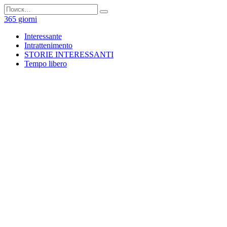
Перейти
Search
к
for:
365 giorni
содержанию
Interessante
Intrattenimento
STORIE INTERESSANTI
Tempo libero