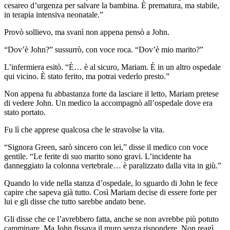
cesareo d’urgenza per salvare la bambina. È prematura, ma stabile,
in terapia intensiva neonatale.”
Provò sollievo, ma svanì non appena pensò a John.
“Dov’è John?” sussurrò, con voce roca. “Dov’è mio marito?”
L’infermiera esitò. “È… è al sicuro, Mariam. È in un altro ospedale
qui vicino. È stato ferito, ma potrai vederlo presto.”
Non appena fu abbastanza forte da lasciare il letto, Mariam pretese
di vedere John. Un medico la accompagnò all’ospedale dove era
stato portato.
Fu lì che apprese qualcosa che le stravolse la vita.
“Signora Green, sarò sincero con lei,” disse il medico con voce
gentile. “Le ferite di suo marito sono gravi. L’incidente ha
danneggiato la colonna vertebrale… è paralizzato dalla vita in giù.”
Quando lo vide nella stanza d’ospedale, lo sguardo di John le fece
capire che sapeva già tutto. Così Mariam decise di essere forte per
lui e gli disse che tutto sarebbe andato bene.
Gli disse che ce l’avrebbero fatta, anche se non avrebbe più potuto
camminare. Ma John fissava il muro senza rispondere. Non reagì