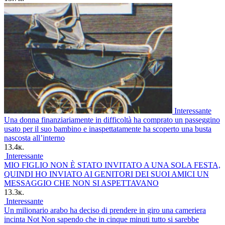
Interessante
Una donna finanziariamente in difficoltà ha comprato un passeggino
usato per il suo bambino e inaspettatamente ha scoperto una busta
nascosta all’interno
13.4к.
Interessante
MIO FIGLIO NON È STATO INVITATO A UNA SOLA FESTA,
QUINDI HO INVIATO AI GENITORI DEI SUOI AMICI UN
MESSAGGIO CHE NON SI ASPETTAVANO
13.3к.
Interessante
Un milionario arabo ha deciso di prendere in giro una cameriera
incinta Not Non sapendo che in cinque minuti tutto si sarebbe