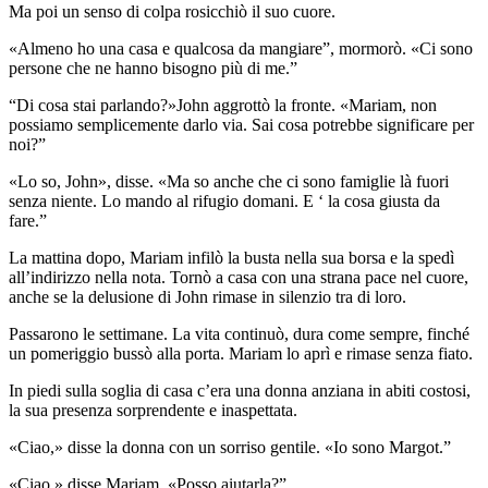
Ma poi un senso di colpa rosicchiò il suo cuore.
«Almeno ho una casa e qualcosa da mangiare”, mormorò. «Ci sono
persone che ne hanno bisogno più di me.”
“Di cosa stai parlando?»John aggrottò la fronte. «Mariam, non
possiamo semplicemente darlo via. Sai cosa potrebbe significare per
noi?”
«Lo so, John», disse. «Ma so anche che ci sono famiglie là fuori
senza niente. Lo mando al rifugio domani. E ‘ la cosa giusta da
fare.”
La mattina dopo, Mariam infilò la busta nella sua borsa e la spedì
all’indirizzo nella nota. Tornò a casa con una strana pace nel cuore,
anche se la delusione di John rimase in silenzio tra di loro.
Passarono le settimane. La vita continuò, dura come sempre, finché
un pomeriggio bussò alla porta. Mariam lo aprì e rimase senza fiato.
In piedi sulla soglia di casa c’era una donna anziana in abiti costosi,
la sua presenza sorprendente e inaspettata.
«Ciao,» disse la donna con un sorriso gentile. «Io sono Margot.”
«Ciao,» disse Mariam. «Posso aiutarla?”