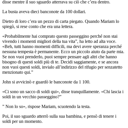
disse mentre il suo sguardo atterrava su ciò che c’era dentro.
La busta aveva dieci banconote da 100 dollari.
Dietro di loro c’era un pezzo di carta piegato. Quando Mariam lo
spiegò, si rese conto che era una lettera.
«Probabilmente hai comprato questo passeggino perché non stai
vivendo i momenti migliori della tua vita”, ha letto ad alta voce.
«Beh, tutti hanno momenti difficili, ma devi avere speranza perché
nessuna tempesta è permanente. Ecco un piccolo aiuto da parte mia.
Se non vuoi prenderlo, puoi sempre pensare agli altri che hanno
bisogno di questi soldi più di te. Decidi saggiamente, e se ancora
non vuoi questi soldi, invialo all’indirizzo del rifugio per senzatetto
menzionato qui.”
John si avvicinò e guardò le banconote da 1 100.
«Ci sono un sacco di soldi qui», disse tranquillamente. «Chi lascia i
soldi in un vecchio passeggino?”
” Non lo so», rispose Mariam, scuotendo la testa.
Poi, il suo sguardo atterrò sulla sua bambina, e pensò di tenere i
soldi per un momento.