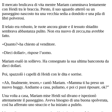
Il mercato brulicava di vita mentre Mariam camminava lentamente
con Heidi tra le braccia. Presto, il suo sguardo atterrò su un
passeggino nascosto tra una vecchia sedia a dondolo e una pila di
libri polverosi.
Il telaio era robusto, le ruote ancora girate e il tessuto sbiadito
sembrava abbastanza pulito. Non era nuovo di zecca,ma avrebbe
fatto.
«Quanto?»ha chiesto al venditore.
«Dieci dollari», rispose l’uomo.
Mariam esalò in sollievo. Ha consegnato la sua ultima banconota da
dieci dollari.
Poi, spazzolò i capelli di Heidi con le dita e sorrise.
«Ah, finalmente, tesoro,» cantò Mariam. «Mamma ti ha preso un
nuovo buggy. Andiamo a casa, puliamo, e poi ci puoi riposare, ok?”
Una volta a casa, Mariam mise Heidi sul divano e ispezionò
attentamente il passeggino. Aveva bisogno di una buona spolverata,
così ha afferrato uno straccio e ha iniziato a pulirlo.