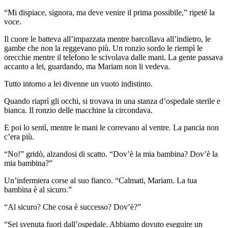
“Mi dispiace, signora, ma deve venire il prima possibile,” ripeté la
voce.
Il cuore le batteva all’impazzata mentre barcollava all’indietro, le
gambe che non la reggevano più. Un ronzio sordo le riempì le
orecchie mentre il telefono le scivolava dalle mani. La gente passava
accanto a lei, guardando, ma Mariam non li vedeva.
Tutto intorno a lei divenne un vuoto indistinto.
Quando riaprì gli occhi, si trovava in una stanza d’ospedale sterile e
bianca. Il ronzio delle macchine la circondava.
E poi lo sentì, mentre le mani le correvano al ventre. La pancia non
c’era più.
“No!” gridò, alzandosi di scatto. “Dov’è la mia bambina? Dov’è la
mia bambina?”
Un’infermiera corse al suo fianco. “Calmati, Mariam. La tua
bambina è al sicuro.”
“Al sicuro? Che cosa è successo? Dov’è?”
“Sei svenuta fuori dall’ospedale. Abbiamo dovuto eseguire un