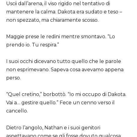
Uscii dall’arena, il viso rigido nel tentativo di
mantenere la calma. Dakota era sudato e teso –
non spezzato, ma chiaramente scosso.
Maggie prese le redini mentre smontavo. “Lo
prendo io. Tu respira.”
I suoi occhi dicevano tutto quello che le parole
non esprimevano. Sapeva cosa avevamo appena
perso.
“Quel cretino,” borbottò. “Io mi occupo di Dakota.
Vai a… gestire quello.” Fece un cenno verso il
cancello.
Dietro l’angolo, Nathan e i suoi genitori
aspettavano come se gli fosse dovuto qualcosa.