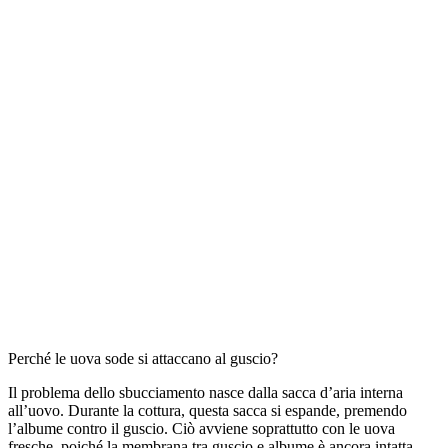
Perché le uova sode si attaccano al guscio?
Il problema dello sbucciamento nasce dalla sacca d’aria interna
all’uovo. Durante la cottura, questa sacca si espande, premendo
l’albume contro il guscio. Ciò avviene soprattutto con le uova
fresche, poiché la membrana tra guscio e albume è ancora intatta,