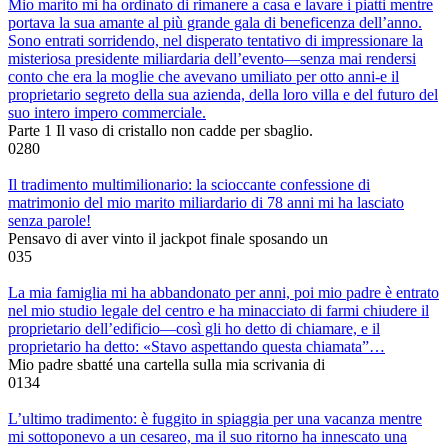
Mio marito mi ha ordinato di rimanere a casa e lavare i piatti mentre
portava la sua amante al più grande gala di beneficenza dell’anno.
Sono entrati sorridendo, nel disperato tentativo di impressionare la
misteriosa presidente miliardaria dell’evento—senza mai rendersi
conto che era la moglie che avevano umiliato per otto anni-e il
proprietario segreto della sua azienda, della loro villa e del futuro del
suo intero impero commerciale.
Parte 1 Il vaso di cristallo non cadde per sbaglio.
0
280
Il tradimento multimilionario: la scioccante confessione di
matrimonio del mio marito miliardario di 78 anni mi ha lasciato
senza parole!
Pensavo di aver vinto il jackpot finale sposando un
0
35
La mia famiglia mi ha abbandonato per anni, poi mio padre è entrato
nel mio studio legale del centro e ha minacciato di farmi chiudere il
proprietario dell’edificio—così gli ho detto di chiamare, e il
proprietario ha detto: «Stavo aspettando questa chiamata”…
Mio padre sbatté una cartella sulla mia scrivania di
0
134
L’ultimo tradimento: è fuggito in spiaggia per una vacanza mentre
mi sottoponevo a un cesareo, ma il suo ritorno ha innescato una