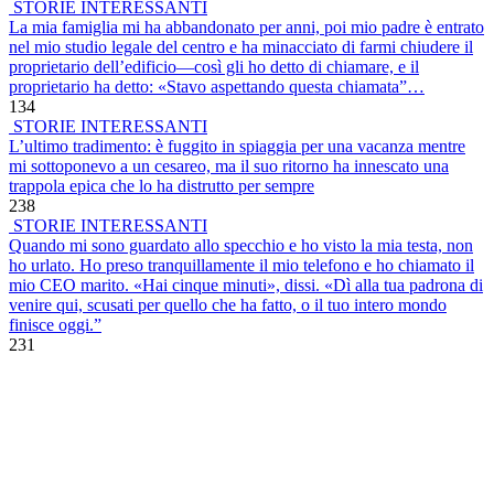
STORIE INTERESSANTI
La mia famiglia mi ha abbandonato per anni, poi mio padre è entrato
nel mio studio legale del centro e ha minacciato di farmi chiudere il
proprietario dell’edificio—così gli ho detto di chiamare, e il
proprietario ha detto: «Stavo aspettando questa chiamata”…
134
STORIE INTERESSANTI
L’ultimo tradimento: è fuggito in spiaggia per una vacanza mentre
mi sottoponevo a un cesareo, ma il suo ritorno ha innescato una
trappola epica che lo ha distrutto per sempre
238
STORIE INTERESSANTI
Quando mi sono guardato allo specchio e ho visto la mia testa, non
ho urlato. Ho preso tranquillamente il mio telefono e ho chiamato il
mio CEO marito. «Hai cinque minuti», dissi. «Dì alla tua padrona di
venire qui, scusati per quello che ha fatto, o il tuo intero mondo
finisce oggi.”
231