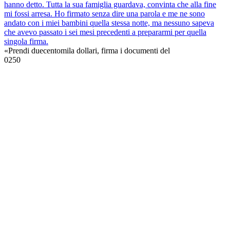
hanno detto. Tutta la sua famiglia guardava, convinta che alla fine
mi fossi arresa. Ho firmato senza dire una parola e me ne sono
andato con i miei bambini quella stessa notte, ma nessuno sapeva
che avevo passato i sei mesi precedenti a prepararmi per quella
singola firma.
«Prendi duecentomila dollari, firma i documenti del
0
250