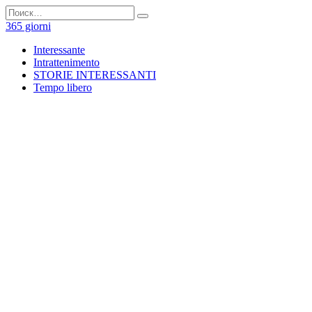
Перейти
Search
к
for:
365 giorni
содержанию
Interessante
Intrattenimento
STORIE INTERESSANTI
Tempo libero