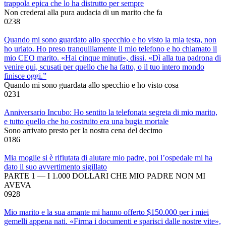
trappola epica che lo ha distrutto per sempre
Non crederai alla pura audacia di un marito che fa
0
238
Quando mi sono guardato allo specchio e ho visto la mia testa, non
ho urlato. Ho preso tranquillamente il mio telefono e ho chiamato il
mio CEO marito. «Hai cinque minuti», dissi. «Dì alla tua padrona di
venire qui, scusati per quello che ha fatto, o il tuo intero mondo
finisce oggi.”
Quando mi sono guardata allo specchio e ho visto cosa
0
231
Anniversario Incubo: Ho sentito la telefonata segreta di mio marito,
e tutto quello che ho costruito era una bugia mortale
Sono arrivato presto per la nostra cena del decimo
0
186
Mia moglie si è rifiutata di aiutare mio padre, poi l’ospedale mi ha
dato il suo avvertimento sigillato
PARTE 1 — I 1.000 DOLLARI CHE MIO PADRE NON MI
AVEVA
0
928
Mio marito e la sua amante mi hanno offerto $150.000 per i miei
gemelli appena nati. «Firma i documenti e sparisci dalle nostre vite»,