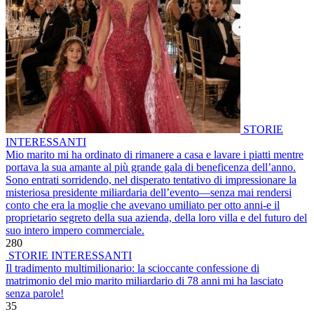
STORIE
INTERESSANTI
Mio marito mi ha ordinato di rimanere a casa e lavare i piatti mentre
portava la sua amante al più grande gala di beneficenza dell’anno.
Sono entrati sorridendo, nel disperato tentativo di impressionare la
misteriosa presidente miliardaria dell’evento—senza mai rendersi
conto che era la moglie che avevano umiliato per otto anni-e il
proprietario segreto della sua azienda, della loro villa e del futuro del
suo intero impero commerciale.
280
STORIE INTERESSANTI
Il tradimento multimilionario: la scioccante confessione di
matrimonio del mio marito miliardario di 78 anni mi ha lasciato
senza parole!
35