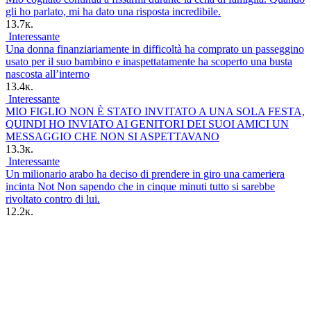
gli ho parlato, mi ha dato una risposta incredibile.
13.7к.
Interessante
Una donna finanziariamente in difficoltà ha comprato un passeggino
usato per il suo bambino e inaspettatamente ha scoperto una busta
nascosta all’interno
13.4к.
Interessante
MIO FIGLIO NON È STATO INVITATO A UNA SOLA FESTA,
QUINDI HO INVIATO AI GENITORI DEI SUOI AMICI UN
MESSAGGIO CHE NON SI ASPETTAVANO
13.3к.
Interessante
Un milionario arabo ha deciso di prendere in giro una cameriera
incinta Not Non sapendo che in cinque minuti tutto si sarebbe
rivoltato contro di lui.
12.2к.