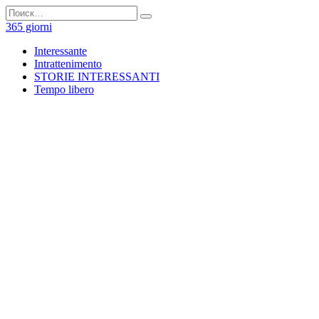
Перейти
Search
к
for:
365 giorni
содержанию
Interessante
Intrattenimento
STORIE INTERESSANTI
Tempo libero