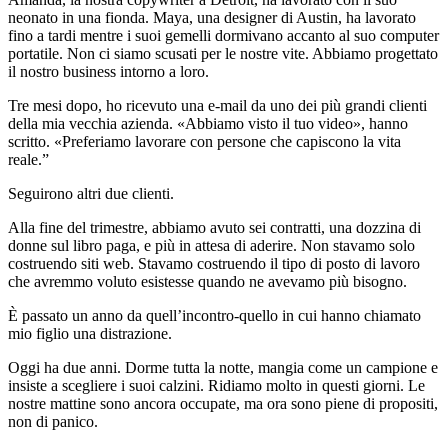
neonato in una fionda. Maya, una designer di Austin, ha lavorato
fino a tardi mentre i suoi gemelli dormivano accanto al suo computer
portatile. Non ci siamo scusati per le nostre vite. Abbiamo progettato
il nostro business intorno a loro.
Tre mesi dopo, ho ricevuto una e-mail da uno dei più grandi clienti
della mia vecchia azienda. «Abbiamo visto il tuo video», hanno
scritto. «Preferiamo lavorare con persone che capiscono la vita
reale.”
Seguirono altri due clienti.
Alla fine del trimestre, abbiamo avuto sei contratti, una dozzina di
donne sul libro paga, e più in attesa di aderire. Non stavamo solo
costruendo siti web. Stavamo costruendo il tipo di posto di lavoro
che avremmo voluto esistesse quando ne avevamo più bisogno.
È passato un anno da quell’incontro-quello in cui hanno chiamato
mio figlio una distrazione.
Oggi ha due anni. Dorme tutta la notte, mangia come un campione e
insiste a scegliere i suoi calzini. Ridiamo molto in questi giorni. Le
nostre mattine sono ancora occupate, ma ora sono piene di propositi,
non di panico.