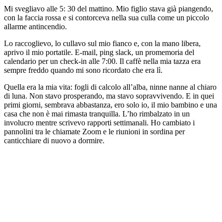
Mi svegliavo alle 5: 30 del mattino. Mio figlio stava già piangendo,
con la faccia rossa e si contorceva nella sua culla come un piccolo
allarme antincendio.
Lo raccoglievo, lo cullavo sul mio fianco e, con la mano libera,
aprivo il mio portatile. E-mail, ping slack, un promemoria del
calendario per un check-in alle 7:00. Il caffè nella mia tazza era
sempre freddo quando mi sono ricordato che era lì.
Quella era la mia vita: fogli di calcolo all’alba, ninne nanne al chiaro
di luna. Non stavo prosperando, ma stavo sopravvivendo. E in quei
primi giorni, sembrava abbastanza, ero solo io, il mio bambino e una
casa che non è mai rimasta tranquilla. L’ho rimbalzato in un
involucro mentre scrivevo rapporti settimanali. Ho cambiato i
pannolini tra le chiamate Zoom e le riunioni in sordina per
canticchiare di nuovo a dormire.