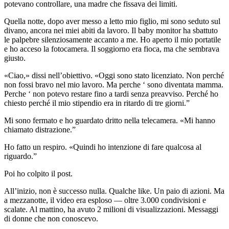
potevano controllare, una madre che fissava dei limiti.
Quella notte, dopo aver messo a letto mio figlio, mi sono seduto sul
divano, ancora nei miei abiti da lavoro. Il baby monitor ha sbattuto
le palpebre silenziosamente accanto a me. Ho aperto il mio portatile
e ho acceso la fotocamera. Il soggiorno era fioca, ma che sembrava
giusto.
«Ciao,» dissi nell’obiettivo. «Oggi sono stato licenziato. Non perché
non fossi bravo nel mio lavoro. Ma perche ‘ sono diventata mamma.
Perche ‘ non potevo restare fino a tardi senza preavviso. Perché ho
chiesto perché il mio stipendio era in ritardo di tre giorni.”
Mi sono fermato e ho guardato dritto nella telecamera. «Mi hanno
chiamato distrazione.”
Ho fatto un respiro. «Quindi ho intenzione di fare qualcosa al
riguardo.”
Poi ho colpito il post.
All’inizio, non è successo nulla. Qualche like. Un paio di azioni. Ma
a mezzanotte, il video era esploso — oltre 3.000 condivisioni e
scalate. Al mattino, ha avuto 2 milioni di visualizzazioni. Messaggi
di donne che non conoscevo.