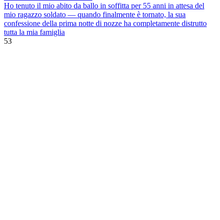
Ho tenuto il mio abito da ballo in soffitta per 55 anni in attesa del
mio ragazzo soldato — quando finalmente è tornato, la sua
confessione della prima notte di nozze ha completamente distrutto
tutta la mia famiglia
53