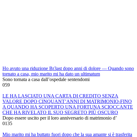
Ho avuto una riduzione Br3ast dopo anni di dolore — Quando sono
tornato a casa, mio marito mi ha dato un ultimatum
Sono tornata a casa dall’ospedale sentendomi
0
59
LE HA LASCIATO UNA CARTA DI CREDITO SENZA
VALORE DOPO CINQUANT’ANNI DI MATRIMONIO-FINO
A QUANDO HA SCOPERTO UNA FORTUNA SCIOCCANTE
CHE HA RIVELATO IL SUO SEGRETO PIÙ OSCURO
Dopo essere uscito per il loro anniversario di matrimonio d’
0
135
Mio marito mi ha buttato fuori dopo che la sua amante si è trasferita