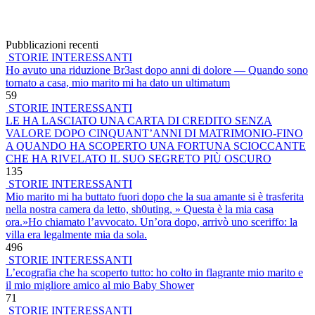
Pubblicazioni recenti
STORIE INTERESSANTI
Ho avuto una riduzione Br3ast dopo anni di dolore — Quando sono
tornato a casa, mio marito mi ha dato un ultimatum
59
STORIE INTERESSANTI
LE HA LASCIATO UNA CARTA DI CREDITO SENZA
VALORE DOPO CINQUANT’ANNI DI MATRIMONIO-FINO
A QUANDO HA SCOPERTO UNA FORTUNA SCIOCCANTE
CHE HA RIVELATO IL SUO SEGRETO PIÙ OSCURO
135
STORIE INTERESSANTI
Mio marito mi ha buttato fuori dopo che la sua amante si è trasferita
nella nostra camera da letto, sh0uting, » Questa è la mia casa
ora.»Ho chiamato l’avvocato. Un’ora dopo, arrivò uno sceriffo: la
villa era legalmente mia da sola.
496
STORIE INTERESSANTI
L’ecografia che ha scoperto tutto: ho colto in flagrante mio marito e
il mio migliore amico al mio Baby Shower
71
STORIE INTERESSANTI