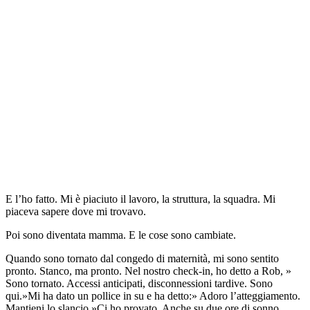
E l’ho fatto. Mi è piaciuto il lavoro, la struttura, la squadra. Mi
piaceva sapere dove mi trovavo.
Poi sono diventata mamma. E le cose sono cambiate.
Quando sono tornato dal congedo di maternità, mi sono sentito
pronto. Stanco, ma pronto. Nel nostro check-in, ho detto a Rob, »
Sono tornato. Accessi anticipati, disconnessioni tardive. Sono
qui.»Mi ha dato un pollice in su e ha detto:» Adoro l’atteggiamento.
Mantieni lo slancio.»Ci ho provato. Anche su due ore di sonno.