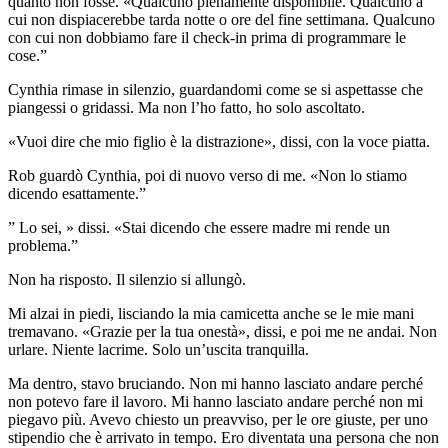
quanto non fosse. «Qualcuno pienamente disponibile. Qualcuno a
cui non dispiacerebbe tarda notte o ore del fine settimana. Qualcuno
con cui non dobbiamo fare il check-in prima di programmare le
cose.”
Cynthia rimase in silenzio, guardandomi come se si aspettasse che
piangessi o gridassi. Ma non l’ho fatto, ho solo ascoltato.
«Vuoi dire che mio figlio è la distrazione», dissi, con la voce piatta.
Rob guardò Cynthia, poi di nuovo verso di me. «Non lo stiamo
dicendo esattamente.”
” Lo sei, » dissi. «Stai dicendo che essere madre mi rende un
problema.”
Non ha risposto. Il silenzio si allungò.
Mi alzai in piedi, lisciando la mia camicetta anche se le mie mani
tremavano. «Grazie per la tua onestà», dissi, e poi me ne andai. Non
urlare. Niente lacrime. Solo un’uscita tranquilla.
Ma dentro, stavo bruciando. Non mi hanno lasciato andare perché
non potevo fare il lavoro. Mi hanno lasciato andare perché non mi
piegavo più. Avevo chiesto un preavviso, per le ore giuste, per uno
stipendio che è arrivato in tempo. Ero diventata una persona che non