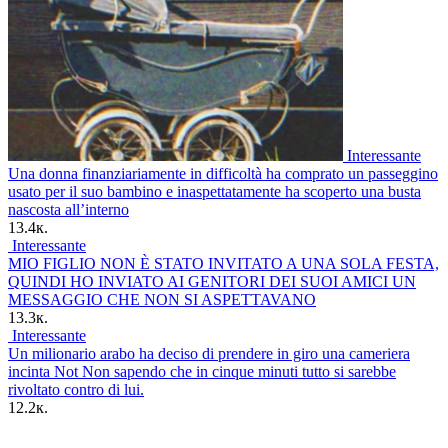
Interessante
Una donna finanziariamente in difficoltà ha comprato un passeggino
usato per il suo bambino e inaspettatamente ha scoperto una busta
nascosta all’interno
13.4к.
Interessante
MIO FIGLIO NON È STATO INVITATO A UNA SOLA FESTA,
QUINDI HO INVIATO AI GENITORI DEI SUOI AMICI UN
MESSAGGIO CHE NON SI ASPETTAVANO
13.3к.
Interessante
Un milionario arabo ha deciso di prendere in giro una cameriera
incinta Not Non sapendo che in cinque minuti tutto si sarebbe
rivoltato contro di lui.
12.2к.