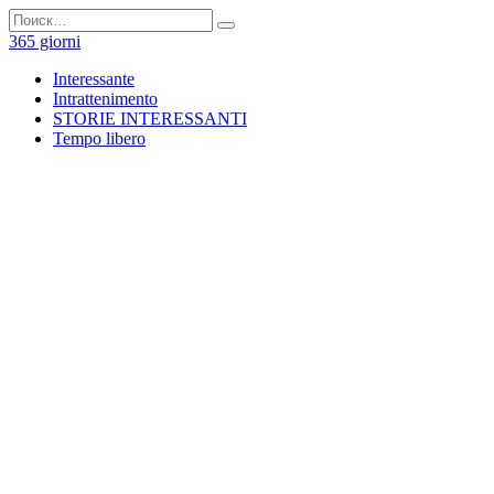
Перейти
Search
к
for:
365 giorni
содержанию
Interessante
Intrattenimento
STORIE INTERESSANTI
Tempo libero