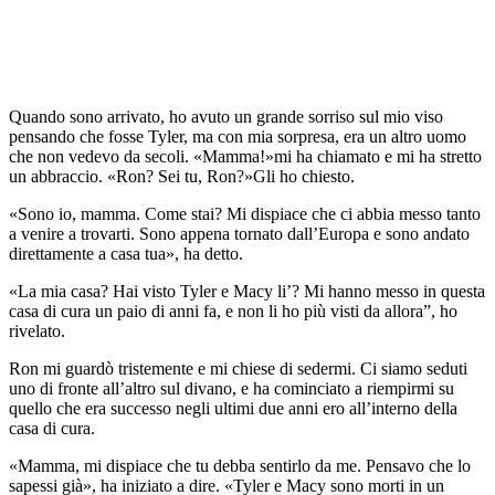
Quando sono arrivato, ho avuto un grande sorriso sul mio viso
pensando che fosse Tyler, ma con mia sorpresa, era un altro uomo
che non vedevo da secoli. «Mamma!»mi ha chiamato e mi ha stretto
un abbraccio. «Ron? Sei tu, Ron?»Gli ho chiesto.
«Sono io, mamma. Come stai? Mi dispiace che ci abbia messo tanto
a venire a trovarti. Sono appena tornato dall’Europa e sono andato
direttamente a casa tua», ha detto.
«La mia casa? Hai visto Tyler e Macy li’? Mi hanno messo in questa
casa di cura un paio di anni fa, e non li ho più visti da allora”, ho
rivelato.
Ron mi guardò tristemente e mi chiese di sedermi. Ci siamo seduti
uno di fronte all’altro sul divano, e ha cominciato a riempirmi su
quello che era successo negli ultimi due anni ero all’interno della
casa di cura.
«Mamma, mi dispiace che tu debba sentirlo da me. Pensavo che lo
sapessi già», ha iniziato a dire. «Tyler e Macy sono morti in un