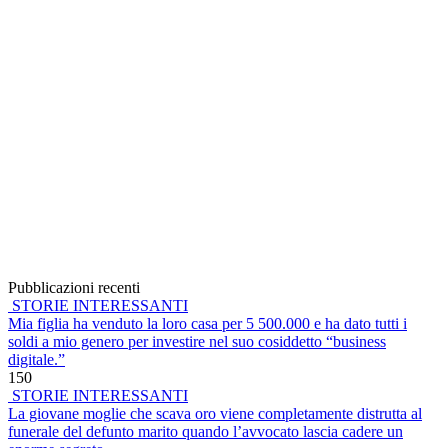
Pubblicazioni recenti
STORIE INTERESSANTI
Mia figlia ha venduto la loro casa per 5 500.000 e ha dato tutti i
soldi a mio genero per investire nel suo cosiddetto “business
digitale.”
150
STORIE INTERESSANTI
La giovane moglie che scava oro viene completamente distrutta al
funerale del defunto marito quando l’avvocato lascia cadere un