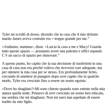
Tyler mi scrollò di dosso, dicendo che la casa che il mio defunto
marito James aveva costruito era » troppo grande per me.”
«Andiamo, mamma», disse. «Lascia la casa a me e Macy! Guarda
tutto questo spazio — possiamo avere una palestra e uffici separati.
C’è un sacco di spazio per rinnovare.”
A questo punto, ho capito che la sua decisione di trasferirmi in una
casa di cura non era perché voleva che ricevessi cure adeguate, ma
per ottenere la mia casa per se stesso. Ero profondamente ferito,
cercando di smettere di piangere dopo aver capito che in qualche
modo, Tyler era cresciuto fino a essere un uomo egoista.
«Dove ho sbagliato?»Mi sono chiesto quando sono entrato nella mia
stanza quella notte. Pensavo di aver cresciuto un uomo ben educato,
ma sembra che mi sbagliassi. Non mi sarei mai aspettato di essere
tradito da mio figlio.