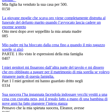
Mia figlia ha venduto la sua casa per 500.
0
150
La giovane moglie che scava oro viene completamente distrutta al
funerale del defunto marito quando l’avvocato lascia cadere un
enorme segreto
Otto mesi dopo aver seppellito la mia amata madre
0
85
Mio padre mi ha bloccato dalla cena fino a quando il mio ragazzo
sorelle si alzò
PARTE 1 Ho visto le espressioni della mia famiglia
0
407
I miei genitori mi fissarono dall’altra parte del tavolo e mi dissero
che ero obbligato a pagare per il matrimonio di mia sorella se volevo
rimanere parte di questa famiglia.
Part 1 I miei genitori mi hanno guardato dritto negli
0
334
Sua suocera l’ha ingannata facendola indossare vecchi vestiti a una
cena con cravatta nera, poi il regalo fatto a mano di una bambina di
nove anni ha fatto piangere l’intera stanza
Pensavo che la mia spietata suocera, Eleanor, avesse