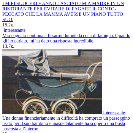
I MIEI SUOCERI HANNO LASCIATO MIA MADRE IN UN
RISTORANTE PER EVITARE DI PAGARE IL CONTO-
PECCATO CHE LA MAMMA AVESSE UN PIANO TUTTO
SUO.
15.2к.
Interessante
Mio cognato continua a fissarmi durante la cena di famiglia. Quando
gli ho parlato, mi ha dato una risposta incredibile.
13.7к.
Interessante
Una donna finanziariamente in difficoltà ha comprato un passeggino
usato per il suo bambino e inaspettatamente ha scoperto una busta
nascosta all’interno