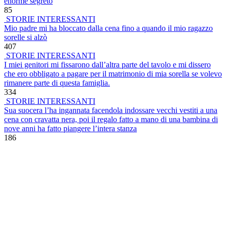
enorme segreto
85
STORIE INTERESSANTI
Mio padre mi ha bloccato dalla cena fino a quando il mio ragazzo
sorelle si alzò
407
STORIE INTERESSANTI
I miei genitori mi fissarono dall’altra parte del tavolo e mi dissero
che ero obbligato a pagare per il matrimonio di mia sorella se volevo
rimanere parte di questa famiglia.
334
STORIE INTERESSANTI
Sua suocera l’ha ingannata facendola indossare vecchi vestiti a una
cena con cravatta nera, poi il regalo fatto a mano di una bambina di
nove anni ha fatto piangere l’intera stanza
186