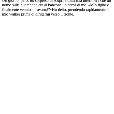
Un giorno, però, fui sorpreso di scoprire dalla mia infermiera che un
uomo sulla quarantina era al bancone, in cerca di me. «Mio figlio è
finalmente venuto a trovarmi?»Ho detto, prendendo rapidamente il
mio walker prima di dirigermi verso il fronte.