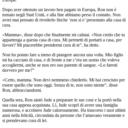
Dopo aver ottenuto un lavoro ben pagato in Europa, Ron non è
tornato negli Stati Uniti, e alla fine abbiamo perso il contatto. Non
avrei mai pensato di rivederlo finche ‘non si e’ presentato alla casa di
cura.
«Mamma», disse dopo che finalmente mi calmai. «Non credo che tu
appartenga a questa casa di cura. Mi permetti di portarti a casa, per
favore? Mi piacerebbe prendermi cura di te”, ha detto.
Non ho potuto fare a meno di piangere ancora una volta. Mio figlio
mi ha cacciato di casa, e di fronte a me c’era un uomo che voleva
accogliermi, anche se non ero suo parente di sangue. «Lo faresti
davvero per me?”
«Certo, mamma. Non devi nemmeno chiederlo. Mi hai cresciuto per
essere quello che sono oggi. Senza di te, non sono niente”, disse
Ron, abbracciandomi.
Quella sera, Ron aiutò Jude a preparare le sue cose e la portò nella
sua casa appena acquistata. Lì, Jude scoprì di avere una famiglia
numerosa, e accolsero Jude calorosamente. Ha trascorso i suoi ultimi
anni nella felicità, circondata da persone che l’amavano veramente e
si prendevano cura di lei.