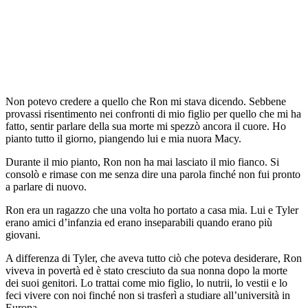
Non potevo credere a quello che Ron mi stava dicendo. Sebbene
provassi risentimento nei confronti di mio figlio per quello che mi ha
fatto, sentir parlare della sua morte mi spezzò ancora il cuore. Ho
pianto tutto il giorno, piangendo lui e mia nuora Macy.
Durante il mio pianto, Ron non ha mai lasciato il mio fianco. Si
consolò e rimase con me senza dire una parola finché non fui pronto
a parlare di nuovo.
Ron era un ragazzo che una volta ho portato a casa mia. Lui e Tyler
erano amici d’infanzia ed erano inseparabili quando erano più
giovani.
A differenza di Tyler, che aveva tutto ciò che poteva desiderare, Ron
viveva in povertà ed è stato cresciuto da sua nonna dopo la morte
dei suoi genitori. Lo trattai come mio figlio, lo nutrii, lo vestii e lo
feci vivere con noi finché non si trasferì a studiare all’università in
Europa.