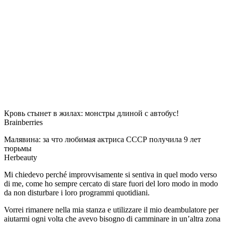
Кровь стынет в жилах: монстры длиной с автобус!
Brainberries
Малявина: за что любимая актриса СССР получила 9 лет
тюрьмы
Herbeauty
Mi chiedevo perché improvvisamente si sentiva in quel modo verso
di me, come ho sempre cercato di stare fuori del loro modo in modo
da non disturbare i loro programmi quotidiani.
Vorrei rimanere nella mia stanza e utilizzare il mio deambulatore per
aiutarmi ogni volta che avevo bisogno di camminare in un’altra zona