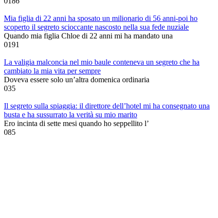
0
186
Mia figlia di 22 anni ha sposato un milionario di 56 anni-poi ho
scoperto il segreto scioccante nascosto nella sua fede nuziale
Quando mia figlia Chloe di 22 anni mi ha mandato una
0
191
La valigia malconcia nel mio baule conteneva un segreto che ha
cambiato la mia vita per sempre
Doveva essere solo un’altra domenica ordinaria
0
35
Il segreto sulla spiaggia: il direttore dell’hotel mi ha consegnato una
busta e ha sussurrato la verità su mio marito
Ero incinta di sette mesi quando ho seppellito l’
0
85