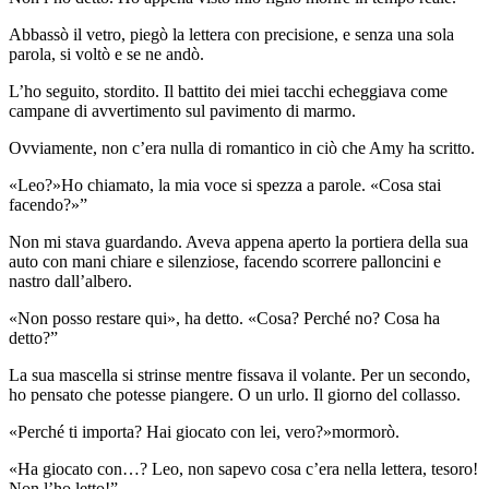
Abbassò il vetro, piegò la lettera con precisione, e senza una sola
parola, si voltò e se ne andò.
L’ho seguito, stordito. Il battito dei miei tacchi echeggiava come
campane di avvertimento sul pavimento di marmo.
Ovviamente, non c’era nulla di romantico in ciò che Amy ha scritto.
«Leo?»Ho chiamato, la mia voce si spezza a parole. «Cosa stai
facendo?»”
Non mi stava guardando. Aveva appena aperto la portiera della sua
auto con mani chiare e silenziose, facendo scorrere palloncini e
nastro dall’albero.
«Non posso restare qui», ha detto. «Cosa? Perché no? Cosa ha
detto?”
La sua mascella si strinse mentre fissava il volante. Per un secondo,
ho pensato che potesse piangere. O un urlo. Il giorno del collasso.
«Perché ti importa? Hai giocato con lei, vero?»mormorò.
«Ha giocato con…? Leo, non sapevo cosa c’era nella lettera, tesoro!
Non l’ho letto!”