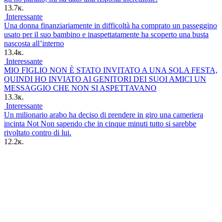
13.7к.
Interessante
Una donna finanziariamente in difficoltà ha comprato un passeggino
usato per il suo bambino e inaspettatamente ha scoperto una busta
nascosta all’interno
13.4к.
Interessante
MIO FIGLIO NON È STATO INVITATO A UNA SOLA FESTA,
QUINDI HO INVIATO AI GENITORI DEI SUOI AMICI UN
MESSAGGIO CHE NON SI ASPETTAVANO
13.3к.
Interessante
Un milionario arabo ha deciso di prendere in giro una cameriera
incinta Not Non sapendo che in cinque minuti tutto si sarebbe
rivoltato contro di lui.
12.2к.