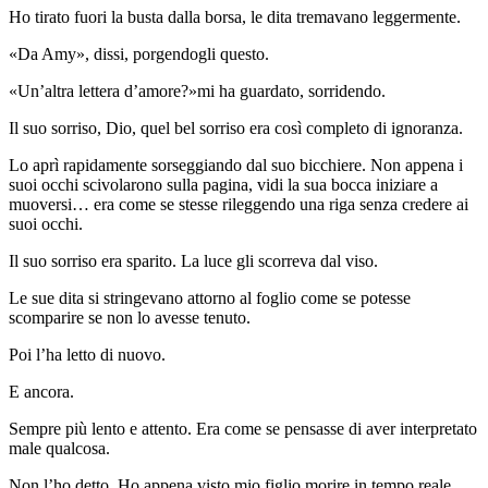
Ho tirato fuori la busta dalla borsa, le dita tremavano leggermente.
«Da Amy», dissi, porgendogli questo.
«Un’altra lettera d’amore?»mi ha guardato, sorridendo.
Il suo sorriso, Dio, quel bel sorriso era così completo di ignoranza.
Lo aprì rapidamente sorseggiando dal suo bicchiere. Non appena i
suoi occhi scivolarono sulla pagina, vidi la sua bocca iniziare a
muoversi… era come se stesse rileggendo una riga senza credere ai
suoi occhi.
Il suo sorriso era sparito. La luce gli scorreva dal viso.
Le sue dita si stringevano attorno al foglio come se potesse
scomparire se non lo avesse tenuto.
Poi l’ha letto di nuovo.
E ancora.
Sempre più lento e attento. Era come se pensasse di aver interpretato
male qualcosa.
Non l’ho detto. Ho appena visto mio figlio morire in tempo reale.