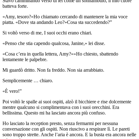
Stavo camminando verso di lei come un sonnambulo, il mio cuore
batteva forte.
«Amy, tesoro?»Ho chiamato cercando di mantenere la mia voce
piatta. «Dove sta andando Leo?»Cosa sta succedendo?”
Si voltò verso di me, I suoi occhi erano chiari.
«Penso che stia capendo qualcosa, Janine,» lei disse.
«Cosa c’era in quella lettera, Amy?»»Ho chiesto, sbattendo
lentamente le palpebre.
Mi guardò dritto. Non fa freddo. Non sia arrabbiato.
Semplicemente … chiaro.
«È vero!”
Poi voltò le spalle ai suoi ospiti, alzò il bicchiere e rise dolcemente
mentre qualcuno si complimentava con i suoi orecchini. Era
bellissima. Questo mi ha lasciato ancora più confuso.
Ho lasciato la reception presto, senza fermarmi per nessuna
conversazione con gli ospiti. Non riuscivo a respirare lì. Le pareti
sono troppo strette. Anche l’aria è ancora. E la busta era ancora nelle