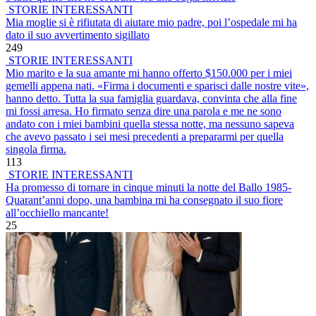
STORIE INTERESSANTI
Mia moglie si è rifiutata di aiutare mio padre, poi l’ospedale mi ha
dato il suo avvertimento sigillato
249
STORIE INTERESSANTI
Mio marito e la sua amante mi hanno offerto $150.000 per i miei
gemelli appena nati. «Firma i documenti e sparisci dalle nostre vite»,
hanno detto. Tutta la sua famiglia guardava, convinta che alla fine
mi fossi arresa. Ho firmato senza dire una parola e me ne sono
andato con i miei bambini quella stessa notte, ma nessuno sapeva
che avevo passato i sei mesi precedenti a prepararmi per quella
singola firma.
113
STORIE INTERESSANTI
Ha promesso di tornare in cinque minuti la notte del Ballo 1985-
Quarant’anni dopo, una bambina mi ha consegnato il suo fiore
all’occhiello mancante!
25