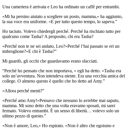
Una cameriera è arrivata e Leo ha ordinato un caffè per entrambi.
«Mi ha persino aiutato a scegliere un posto, mamma,» ha aggiunto,
la sua voce era uniforme. «E per tutto questo tempo, lo sapeva.”
Ho taciuto. Volevo chiedergli perché. Perché ha rischiato tutto per
qualcuno come Tasha? A proposito, chi era Tasha?
«Perché non te ne sei andato, Leo?»Perché l’hai passato se eri un
imbroglione?»E chi è Tasha?”
Mi guardò, gli occhi che guardavamo erano sfacciati.
“Perché ho pensato che non importava, » egli ha detto. «Tasha era
solo un’avventura. Non intendeva niente. Era una vecchia amica del
college. O almeno questo è quello che ho detto ad Amy.”
«Allora perché menti?”
«Perché amo Amy!»Pensavo che nessuno lo avrebbe mai saputo,
mamma. Mi sono detto che una volta eravamo sposati, mi sarei
fermato. Volevo entrambi. È un senso di libertà… volevo solo un
ultimo pezzo di questo.”
«Non è amore, Leo,» Ho espirato. «Non è altro che egoismo e