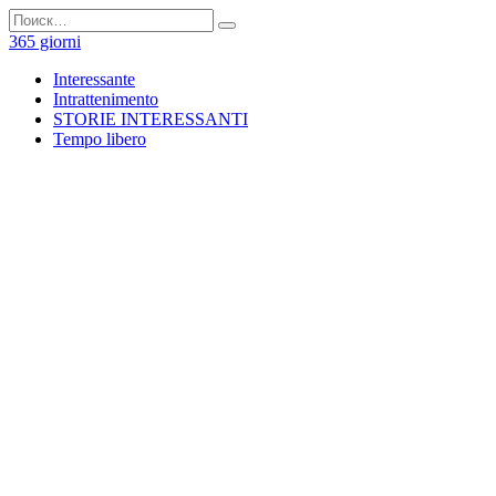
Перейти
Search
к
for:
365 giorni
содержанию
Interessante
Intrattenimento
STORIE INTERESSANTI
Tempo libero