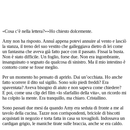
«Cosa c’è nella lettera?»»Ho chiesto dolcemente.
Amy non ha risposto. Annuì appena potevi annuire al vento e lasciò
la stanza, il treno del suo vestito che galleggiava dietro di lei come
un fantasma che aveva già fatto pace con il passato. Fissai la busta.
Non è stato difficile. Un foglio, forse due. Non era ingombrante,
insanguinato o segnato da qualcosa di sinistro. Ma il mio intestino è
contorto come se fosse meglio.
Per un momento ho pensato di aprirlo. Dai un’occhiata. Ho anche
fatto scorrere il dito sul sigillo. Sono solo piedi freddi? Era
spaventata? Aveva bisogno di aiuto e non sapeva come chiedere?
E poi, come una clip del film «lo sfarfallio della vita», un ricordo mi
ha colpito la mente. Era tranquillo, ma chiaro. Cristallino.
Sono passati due mesi da quando Amy era seduta di fronte a me al
tavolo della cucina. Tazze non corrispondenti, briciole di biscotti
acquistati in negozio e torta fatta in casa su tovaglioli. Indossava un
cardigan grigio, le maniche tirate sulle braccia, anche se era caldo.