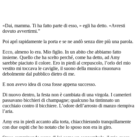
«Dai, mamma. Ti ha fatto parte di esso, » egli ha detto. «Avresti
dovuto avvertirmi.”
Poi aprì rapidamente la porta e se ne andò senza dire più una parola.
Ecco, almeno lo era. Mio figlio. In un abito che abbiamo fatto
insieme. Quello che ha scelto perché, come ha detto, ad Amy
sarebbe piaciuto il colore. Ero in piedi al crepuscolo, l’orlo del mio
vestito mi toccava le caviglie, il suono della musica risuonava
debolmente dal pubblico dietro di me.
E non avevo idea di cosa fosse appena successo.
Di nuovo dentro, la festa non è cambiata di una virgola. I camerieri
passavano bicchieri di champagne; qualcuno ha tintinnato un
cucchiaio contro il bicchiere. L’odore dell’arrosto di manzo riempiva
l’aria.
Amy era in piedi accanto alla torta, chiacchierando tranquillamente
con due ospiti che ho notato che lo sposo non era in giro.