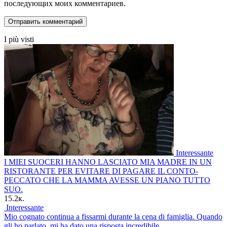
последующих моих комментариев.
I più visti
Interessante
I MIEI SUOCERI HANNO LASCIATO MIA MADRE IN UN
RISTORANTE PER EVITARE DI PAGARE IL CONTO-
PECCATO CHE LA MAMMA AVESSE UN PIANO TUTTO
SUO.
15.2к.
Interessante
Mio cognato continua a fissarmi durante la cena di famiglia. Quando
gli ho parlato, mi ha dato una risposta incredibile.