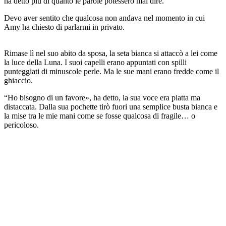
ha detto più di quanto le parole potessero mai dire.
Devo aver sentito che qualcosa non andava nel momento in cui
Amy ha chiesto di parlarmi in privato.
Rimase lì nel suo abito da sposa, la seta bianca si attaccò a lei come
la luce della Luna. I suoi capelli erano appuntati con spilli
punteggiati di minuscole perle. Ma le sue mani erano fredde come il
ghiaccio.
“Ho bisogno di un favore», ha detto, la sua voce era piatta ma
distaccata. Dalla sua pochette tirò fuori una semplice busta bianca e
la mise tra le mie mani come se fosse qualcosa di fragile… o
pericoloso.