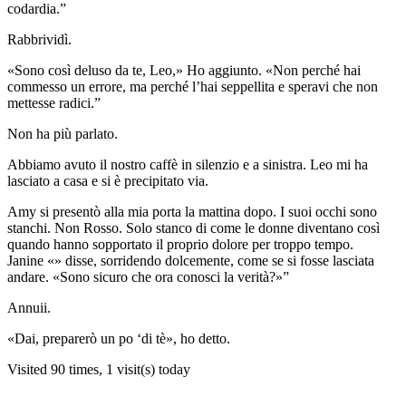
codardia.”
Rabbrividì.
«Sono così deluso da te, Leo,» Ho aggiunto. «Non perché hai
commesso un errore, ma perché l’hai seppellita e speravi che non
mettesse radici.”
Non ha più parlato.
Abbiamo avuto il nostro caffè in silenzio e a sinistra. Leo mi ha
lasciato a casa e si è precipitato via.
Amy si presentò alla mia porta la mattina dopo. I suoi occhi sono
stanchi. Non Rosso. Solo stanco di come le donne diventano così
quando hanno sopportato il proprio dolore per troppo tempo.
Janine «» disse, sorridendo dolcemente, come se si fosse lasciata
andare. «Sono sicuro che ora conosci la verità?»”
Annuii.
«Dai, preparerò un po ‘di tè», ho detto.
Visited 90 times, 1 visit(s) today