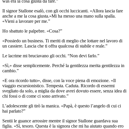
was era la cosa giusta da fare.”
Il signor Stallone esalò, con gli occhi luccicanti. «Allora lascia fare
anche a me la cosa giusta.»Mi ha messo una mano sulla spalla.
«Vieni a lavorare per me.”
Ho sbattuto le palpebre. «Cosa?”
«Possiedo un business. Ti meriti di meglio che lottare nel lavoro di
un cassiere. Lascia che ti offra qualcosa di stabile e reale.”
Le lacrime mi bruciavano gli occhi. “Non devi farlo.”
«Sì,» disse semplicemente. Perché la gentilezza merita gentilezza in
cambio.”
«E ora ricordo tutto», disse, con la voce piena di emozione. «Il
viaggio escursionistico. Tempesta. Caduta. Ricordo di essermi
svegliato da solo, a miglia da dove avrei dovuto essere, senza idea di
chi fossi o di come ci sono arrivato.”
L’adolescente gli tirò la manica. «Papà, è questo l’angelo di cui ci
hai parlato?”
Sentii le guance arrossire mentre il signor Stallone guardava sua
figlia. «Sì, tesoro. Questa è la signora che mi ha aiutato quando ero