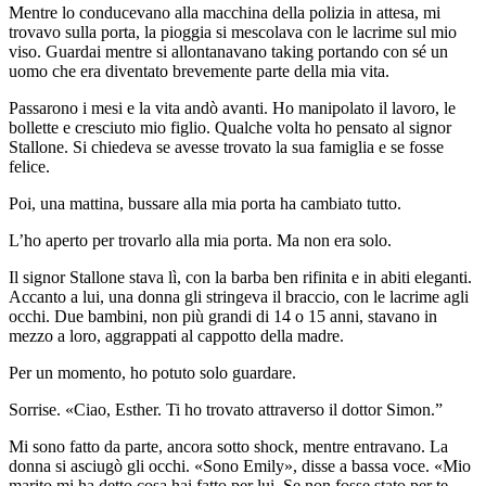
Mentre lo conducevano alla macchina della polizia in attesa, mi
trovavo sulla porta, la pioggia si mescolava con le lacrime sul mio
viso. Guardai mentre si allontanavano taking portando con sé un
uomo che era diventato brevemente parte della mia vita.
Passarono i mesi e la vita andò avanti. Ho manipolato il lavoro, le
bollette e cresciuto mio figlio. Qualche volta ho pensato al signor
Stallone. Si chiedeva se avesse trovato la sua famiglia e se fosse
felice.
Poi, una mattina, bussare alla mia porta ha cambiato tutto.
L’ho aperto per trovarlo alla mia porta. Ma non era solo.
Il signor Stallone stava lì, con la barba ben rifinita e in abiti eleganti.
Accanto a lui, una donna gli stringeva il braccio, con le lacrime agli
occhi. Due bambini, non più grandi di 14 o 15 anni, stavano in
mezzo a loro, aggrappati al cappotto della madre.
Per un momento, ho potuto solo guardare.
Sorrise. «Ciao, Esther. Ti ho trovato attraverso il dottor Simon.”
Mi sono fatto da parte, ancora sotto shock, mentre entravano. La
donna si asciugò gli occhi. «Sono Emily», disse a bassa voce. «Mio
marito mi ha detto cosa hai fatto per lui. Se non fosse stato per te,