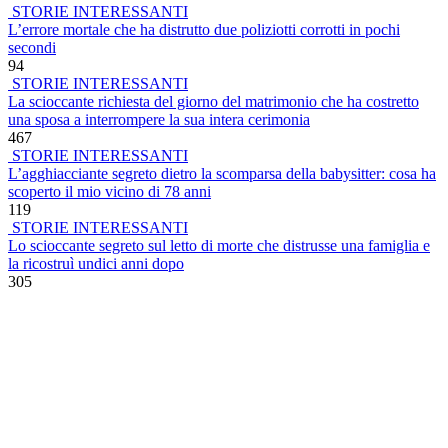
STORIE INTERESSANTI
L’errore mortale che ha distrutto due poliziotti corrotti in pochi
secondi
94
STORIE INTERESSANTI
La scioccante richiesta del giorno del matrimonio che ha costretto
una sposa a interrompere la sua intera cerimonia
467
STORIE INTERESSANTI
L’agghiacciante segreto dietro la scomparsa della babysitter: cosa ha
scoperto il mio vicino di 78 anni
119
STORIE INTERESSANTI
Lo scioccante segreto sul letto di morte che distrusse una famiglia e
la ricostruì undici anni dopo
305