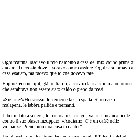
Ogni mattina, lasciavo il mio bambino a casa del mio vicino prima di
andare al negozio dove lavoravo come cassiere. Ogni sera tornavo a
casa esausto, ma facevo quello che dovevo fare.
Eppure, eccomi qui, già in ritardo, accovacciato accanto a un uomo
che sembrava non essere stato caldo o pieno da mesi.
«Signore?»Ho scosso dolcemente la sua spalla. Si mosse a
malapena, le labbra pallide e tremanti.
L’ho aiutato a sedersi, le mie mani si congelavano istantaneamente
contro il suo blazer inzuppato. «Andiamo. C’è un caffè nelle
vicinanze. Prendiamo qualcosa di caldo.”
I suoi occhi nuvolosi tremolavano verso i miei, diffidenti e deboli.