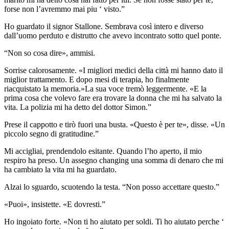
forse non l’avremmo mai piu ‘ visto.”
Ho guardato il signor Stallone. Sembrava così intero e diverso
dall’uomo perduto e distrutto che avevo incontrato sotto quel ponte.
“Non so cosa dire», ammisi.
Sorrise calorosamente. «I migliori medici della città mi hanno dato il
miglior trattamento. E dopo mesi di terapia, ho finalmente
riacquistato la memoria.»La sua voce tremò leggermente. «E la
prima cosa che volevo fare era trovare la donna che mi ha salvato la
vita. La polizia mi ha detto del dottor Simon.”
Prese il cappotto e tirò fuori una busta. «Questo è per te», disse. «Un
piccolo segno di gratitudine.”
Mi accigliai, prendendolo esitante. Quando l’ho aperto, il mio
respiro ha preso. Un assegno changing una somma di denaro che mi
ha cambiato la vita mi ha guardato.
Alzai lo sguardo, scuotendo la testa. “Non posso accettare questo.”
«Puoi», insistette. «E dovresti.”
Ho ingoiato forte. «Non ti ho aiutato per soldi. Ti ho aiutato perche ‘