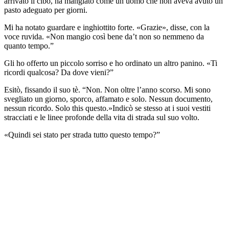
arrivato il cibo, ha mangiato come un uomo che non aveva avuto un
pasto adeguato per giorni.
Mi ha notato guardare e inghiottito forte. «Grazie», disse, con la
voce ruvida. «Non mangio così bene da’t non so nemmeno da
quanto tempo.”
Gli ho offerto un piccolo sorriso e ho ordinato un altro panino. «Ti
ricordi qualcosa? Da dove vieni?”
Esitò, fissando il suo tè. “Non. Non oltre l’anno scorso. Mi sono
svegliato un giorno, sporco, affamato e solo. Nessun documento,
nessun ricordo. Solo this questo.»Indicò se stesso at i suoi vestiti
stracciati e le linee profonde della vita di strada sul suo volto.
«Quindi sei stato per strada tutto questo tempo?”