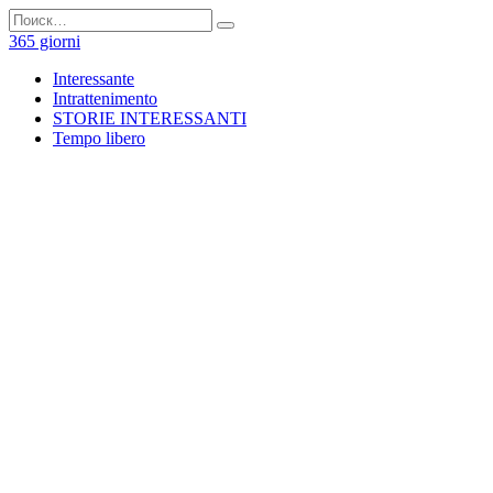
Перейти
Search
к
for:
365 giorni
содержанию
Interessante
Intrattenimento
STORIE INTERESSANTI
Tempo libero