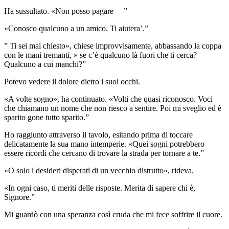
Ha sussultato. «Non posso pagare —”
«Conosco qualcuno a un amico. Ti aiutera’.”
” Ti sei mai chiesto», chiese improvvisamente, abbassando la coppa
con le mani tremanti, » se c’è qualcuno là fuori che ti cerca?
Qualcuno a cui manchi?”
Potevo vedere il dolore dietro i suoi occhi.
«A volte sogno», ha continuato. «Volti che quasi riconosco. Voci
che chiamano un nome che non riesco a sentire. Poi mi sveglio ed è
sparito gone tutto sparito.”
Ho raggiunto attraverso il tavolo, esitando prima di toccare
delicatamente la sua mano intemperie. «Quei sogni potrebbero
essere ricordi che cercano di trovare la strada per tornare a te.”
«O solo i desideri disperati di un vecchio distrutto», rideva.
«In ogni caso, ti meriti delle risposte. Merita di sapere chi è,
Signore.”
Mi guardò con una speranza così cruda che mi fece soffrire il cuore.