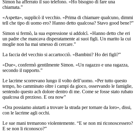
Simon ha afferrato il suo telefono. «Ho bisogno di fare una
chiamata.”
«Aspetta», supplicò il vecchio. «Prima di chiamare qualcuno, dimmi
tell che tipo di uomo ero? Hanno detto qualcosa? Stavo good bene?”
Simon si fermò, la sua espressione si addolcì. «Hanno detto che eri
un padre che mancava disperatamente ai suoi figli. Un marito la cui
moglie non ha mai smesso di cercare.”
La faccia del vecchio si accartocciò. «Bambini? Ho dei figli?”
«Due», confermò gentilmente Simon. «Un ragazzo e una ragazza,
secondo il rapporto.”
Le lacrime scorrevano lungo il volto dell’uomo. «Per tutto questo
tempo, ho camminato oltre i campi da gioco, osservando le famiglie,
sentendo questo ach dolore dentro di me. Come se fosse stato rubato
qualcosa di prezioso. E ora now”
«Ora possiamo aiutarti a trovare la strada per tornare da loro», dissi,
con le lacrime agli occhi.
Le sue mani tremarono violentemente. “E se non mi riconoscessero?
E se non li riconosco?”