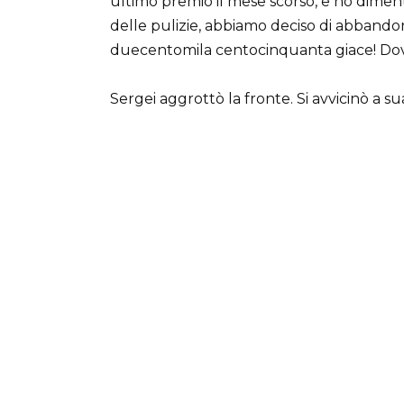
ultimo premio il mese scorso, e ho dimen
delle pulizie, abbiamo deciso di abbandon
duecentomila centocinquanta giace! Dove
Sergei aggrottò la fronte. Si avvicinò a s