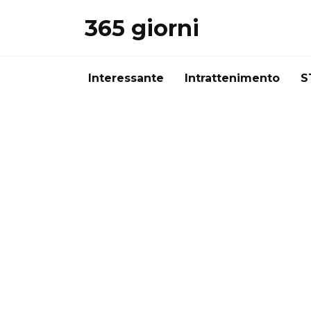
Перейти
365 giorni
к
содержанию
Interessante
Intrattenimento
S