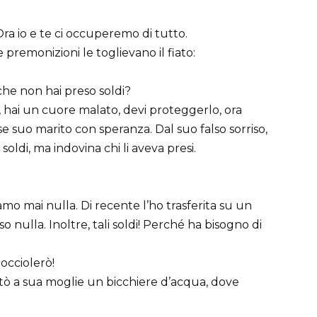
Ora io e te ci occuperemo di tutto.
premonizioni le toglievano il fiato:
che non hai preso soldi?
 hai un cuore malato, devi proteggerlo, ora
se suo marito con speranza. Dal suo falso sorriso,
oldi, ma indovina chi li aveva presi.
o mai nulla. Di recente l’ho trasferita su un
o nulla. Inoltre, tali soldi! Perché ha bisogno di
occiolerò!
tò a sua moglie un bicchiere d’acqua, dove