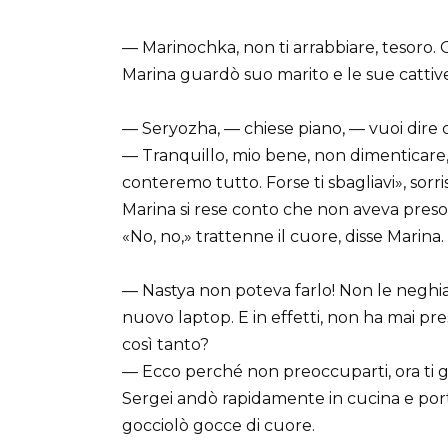
— Marinochka, non ti arrabbiare, tesoro. 
Marina guardò suo marito e le sue cattive 
— Seryozha, — chiese piano, — vuoi dire 
— Tranquillo, mio bene, non dimenticare,
conteremo tutto. Forse ti sbagliavi», sorri
Marina si rese conto che non aveva preso s
«No, no,» trattenne il cuore, disse Marina.
— Nastya non poteva farlo! Non le neghiam
nuovo laptop. E in effetti, non ha mai pres
così tanto?
— Ecco perché non preoccuparti, ora ti g
Sergei andò rapidamente in cucina e por
gocciolò gocce di cuore.