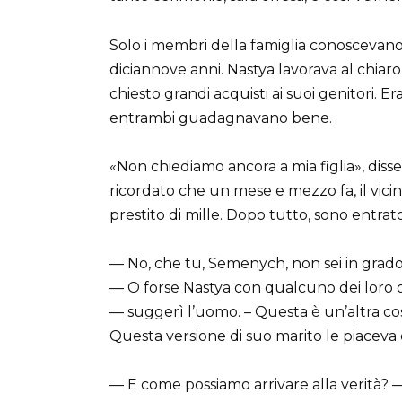
Solo i membri della famiglia conoscevano l
diciannove anni. Nastya lavorava al chiar
chiesto grandi acquisti ai suoi genitori. E
entrambi guadagnavano bene.
«Non chiediamo ancora a mia figlia», disse
ricordato che un mese e mezzo fa, il vi
prestito di mille. Dopo tutto, sono entrato
— No, che tu, Semenych, non sei in grado d
— O forse Nastya con qualcuno dei loro os
— suggerì l’uomo. – Questa è un’altra cosa
Questa versione di suo marito le piaceva d
— E come possiamo arrivare alla verità? 