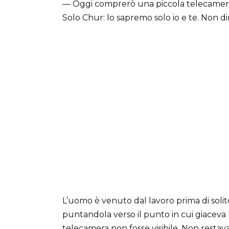
— Oggi comprerò una piccola telecamera n
Solo Chur: lo sapremo solo io e te. Non di
L’uomo è venuto dal lavoro prima di solit
puntandola verso il punto in cui giaceva l
telecamera non fosse visibile. Non restav