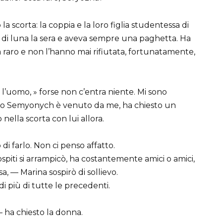
a scorta: la coppia e la loro figlia studentessa di
o di luna la sera e aveva sempre una paghetta. Ha
ra raro e non l’hanno mai rifiutata, fortunatamente,
 l’uomo, » forse non c’entra niente. Mi sono
cino Semyonych è venuto da me, ha chiesto un
 nella scorta con lui allora.
i farlo. Non ci penso affatto.
piti si arrampicò, ha costantemente amici o amici,
, — Marina sospirò di sollievo.
i più di tutte le precedenti.
— ha chiesto la donna.