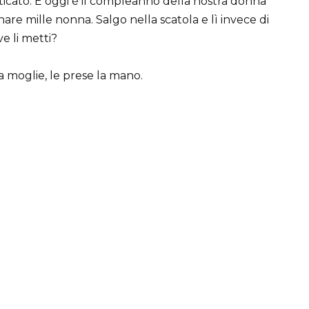
ticato. E oggi è il compleanno della nostra donna
are mille nonna. Salgo nella scatola e lì invece di
 li metti?
ua moglie, le prese la mano.