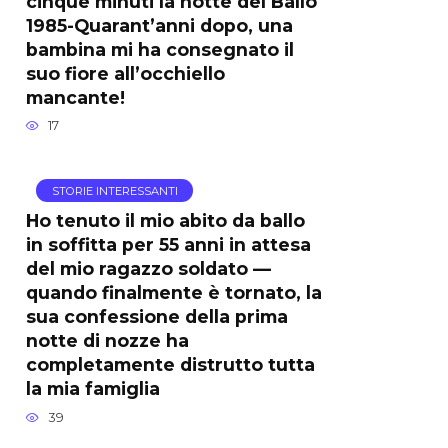
cinque minuti la notte del Ballo
1985-Quarant’anni dopo, una
bambina mi ha consegnato il
suo fiore all’occhiello
mancante!
17
STORIE INTERESSANTI
Ho tenuto il mio abito da ballo
in soffitta per 55 anni in attesa
del mio ragazzo soldato —
quando finalmente è tornato, la
sua confessione della prima
notte di nozze ha
completamente distrutto tutta
la mia famiglia
39