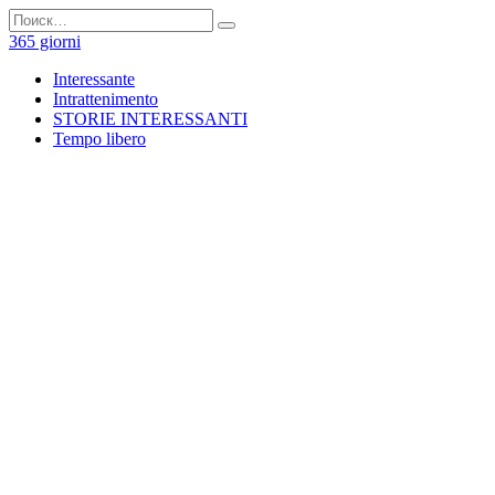
Перейти
Search
к
for:
365 giorni
содержанию
Interessante
Intrattenimento
STORIE INTERESSANTI
Tempo libero