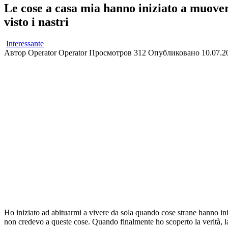
Le cose a casa mia hanno iniziato a muover
visto i nastri
Interessante
Автор
Operator Operator
Просмотров
312
Опубликовано
10.07.2
Ho iniziato ad abituarmi a vivere da sola quando cose strane hanno ini
non credevo a queste cose. Quando finalmente ho scoperto la verità, la