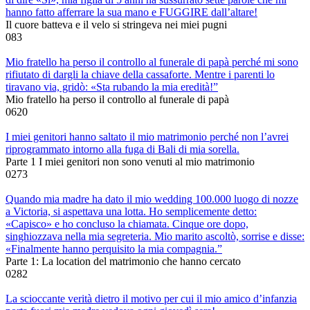
hanno fatto afferrare la sua mano e FUGGIRE dall’altare!
Il cuore batteva e il velo si stringeva nei miei pugni
0
83
Mio fratello ha perso il controllo al funerale di papà perché mi sono
rifiutato di dargli la chiave della cassaforte. Mentre i parenti lo
tiravano via, gridò: «Sta rubando la mia eredità!”
Mio fratello ha perso il controllo al funerale di papà
0
620
I miei genitori hanno saltato il mio matrimonio perché non l’avrei
riprogrammato intorno alla fuga di Bali di mia sorella.
Parte 1 I miei genitori non sono venuti al mio matrimonio
0
273
Quando mia madre ha dato il mio wedding 100.000 luogo di nozze
a Victoria, si aspettava una lotta. Ho semplicemente detto:
«Capisco» e ho concluso la chiamata. Cinque ore dopo,
singhiozzava nella mia segreteria. Mio marito ascoltò, sorrise e disse:
«Finalmente hanno perquisito la mia compagnia.”
Parte 1: La location del matrimonio che hanno cercato
0
282
La scioccante verità dietro il motivo per cui il mio amico d’infanzia