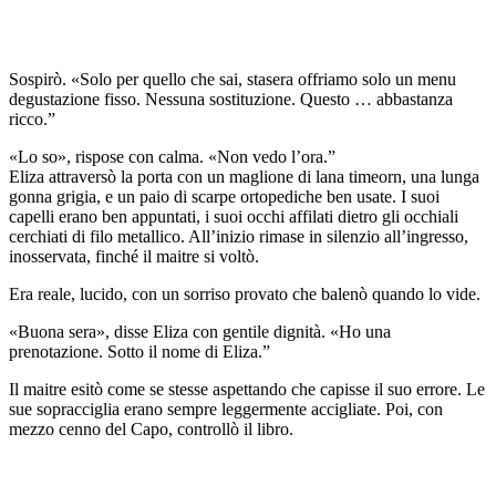
Sospirò. «Solo per quello che sai, stasera offriamo solo un menu
degustazione fisso. Nessuna sostituzione. Questo … abbastanza
ricco.”
«Lo so», rispose con calma. «Non vedo l’ora.”
Eliza attraversò la porta con un maglione di lana timeorn, una lunga
gonna grigia, e un paio di scarpe ortopediche ben usate. I suoi
capelli erano ben appuntati, i suoi occhi affilati dietro gli occhiali
cerchiati di filo metallico. All’inizio rimase in silenzio all’ingresso,
inosservata, finché il maitre si voltò.
Era reale, lucido, con un sorriso provato che balenò quando lo vide.
«Buona sera», disse Eliza con gentile dignità. «Ho una
prenotazione. Sotto il nome di Eliza.”
Il maitre esitò come se stesse aspettando che capisse il suo errore. Le
sue sopracciglia erano sempre leggermente accigliate. Poi, con
mezzo cenno del Capo, controllò il libro.