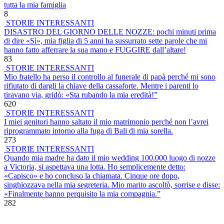
tutta la mia famiglia
8
STORIE INTERESSANTI
DISASTRO DEL GIORNO DELLE NOZZE: pochi minuti prima
di dire «Sì», mia figlia di 5 anni ha sussurrato sette parole che mi
hanno fatto afferrare la sua mano e FUGGIRE dall’altare!
83
STORIE INTERESSANTI
Mio fratello ha perso il controllo al funerale di papà perché mi sono
rifiutato di dargli la chiave della cassaforte. Mentre i parenti lo
tiravano via, gridò: «Sta rubando la mia eredità!”
620
STORIE INTERESSANTI
I miei genitori hanno saltato il mio matrimonio perché non l’avrei
riprogrammato intorno alla fuga di Bali di mia sorella.
273
STORIE INTERESSANTI
Quando mia madre ha dato il mio wedding 100.000 luogo di nozze
a Victoria, si aspettava una lotta. Ho semplicemente detto:
«Capisco» e ho concluso la chiamata. Cinque ore dopo,
singhiozzava nella mia segreteria. Mio marito ascoltò, sorrise e disse:
«Finalmente hanno perquisito la mia compagnia.”
282