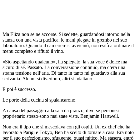
Ma Eliza non se ne accorse. Si sedette, guardandosi intorno nella
stanza con una vista pacifica, le mani piegate in grembo nel suo
laboratorio. Quando il cameriere si avvicinò, non esitò a ordinare il
menu completo e rifiutò il vino.
«Sto aspettando qualcuno», ha spiegato, la sua voce è dolce ma
sicuro di sé. Passato. La conversazione continuò, ma c’era una
strana tensione nell’aria. Di tanto in tanto mi guardavo alla sua
scrivania. Alcuni si divertono, altri si adattano.
E poi è successo.
Le porte della cucina si spalancarono.
A causa del passaggio alla sala da pranzo, diverse persone-il
proprietario stesso-sono mai state viste. Benjamin Hartwell.
Non era il tipo che si mescolava con gli ospiti. Un ex chef che ha
lavorato a Parigi e Tokyo, Ben ha scelto di tornare a casa. Era noto
per il suo perfezionismo, sfuggente, quasi mitico. Ma stasera, entrò