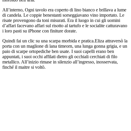
All’interno, Ogni tavolo era coperto di lino bianco e brillava a lume
di candela. Le coppie benestanti sorseggiavano vino importato. Le
risate provengono da toni misurati. Era il luogo in cui gli uomini
d’affari facevano affari sul risotto al tartufo e le socialite catturavano
i loro pasti su iPhone con finiture dorate.
Quindi fai un clic su una scarpa morbida e pratica.Eliza attraversò la
porta con un maglione di lana timeorn, una lunga gonna grigia, e un
paio di scarpe ortopediche ben usate. I suoi capelli erano ben
appuntati, i suoi occhi affilati dietro gli occhiali cerchiati di filo
metallico. All’inizio rimase in silenzio all’ingresso, inosservata,
finché il maitre si voltò.