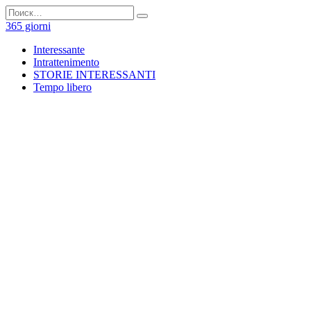
Перейти
Search
к
for:
365 giorni
содержанию
Interessante
Intrattenimento
STORIE INTERESSANTI
Tempo libero