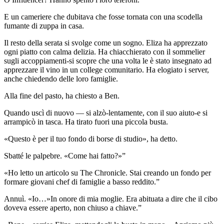
E un cameriere che dubitava che fosse tornata con una scodella
fumante di zuppa in casa.
Il resto della serata si svolge come un sogno. Eliza ha apprezzato
ogni piatto con calma delizia. Ha chiacchierato con il sommelier
sugli accoppiamenti-si scopre che una volta le è stato insegnato ad
apprezzare il vino in un college comunitario. Ha elogiato i server,
anche chiedendo delle loro famiglie.
Alla fine del pasto, ha chiesto a Ben.
Quando uscì di nuovo — si alzò-lentamente, con il suo aiuto-e si
arrampicò in tasca. Ha tirato fuori una piccola busta.
«Questo è per il tuo fondo di borse di studio», ha detto.
Sbatté le palpebre. «Come hai fatto?»”
«Ho letto un articolo su The Chronicle. Stai creando un fondo per
formare giovani chef di famiglie a basso reddito.”
Annuì. «Io…»In onore di mia moglie. Era abituata a dire che il cibo
doveva essere aperto, non chiuso a chiave.”