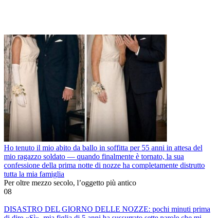
Ho tenuto il mio abito da ballo in soffitta per 55 anni in attesa del
mio ragazzo soldato — quando finalmente è tornato, la sua
confessione della prima notte di nozze ha completamente distrutto
tutta la mia famiglia
Per oltre mezzo secolo, l’oggetto più antico
0
8
DISASTRO DEL GIORNO DELLE NOZZE: pochi minuti prima
di dire «Sì», mia figlia di 5 anni ha sussurrato sette parole che mi