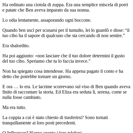
Ha ordinato una ciotola di zuppa. Era una semplice miscela di porri
e patate che Ben aveva imparato da sua nonna.
Lo odia lentamente, assaporando ogni boccone.
Quando ben uscì per scusarsi per il tumulto, lei lo guardò e disse: “il
tuo cibo ha il sapore di qualcuno che sta cercando di non sentire.”
Era sbalordito.
Ha poi aggiunto: «non lasciare che il tuo dolore determini il gusto
del tuo cibo. Speriamo che tu lo faccia invece.”
Non ha spiegato cosa intendesse. Ha appena pagato il conto e ha
detto che potrebbe tornare un giorno.
E ora … lo era. Le lacrime scorrevano sul viso di Ben quando aveva
finito di raccontare la storia. Ed Eliza era seduta lì, serena, come se
nulla fosse cambiato.
Ma era tutto.
La coppia a cui è stato chiesto di trasferirsi? Sono tornati
tranquillamente ai loro posti precedenti.
O Influencer? Hanno spento i loro telefoni.