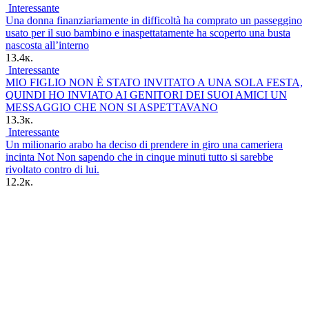
Interessante
Una donna finanziariamente in difficoltà ha comprato un passeggino
usato per il suo bambino e inaspettatamente ha scoperto una busta
nascosta all’interno
13.4к.
Interessante
MIO FIGLIO NON È STATO INVITATO A UNA SOLA FESTA,
QUINDI HO INVIATO AI GENITORI DEI SUOI AMICI UN
MESSAGGIO CHE NON SI ASPETTAVANO
13.3к.
Interessante
Un milionario arabo ha deciso di prendere in giro una cameriera
incinta Not Non sapendo che in cinque minuti tutto si sarebbe
rivoltato contro di lui.
12.2к.