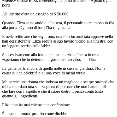
«Bene,» sorrise Eliza, mettendogli la busta in mano. «Apriamo più
porte.”
All’interno c’era un assegno di $ 50.000.
Quando Eliza se ne andò quella sera, il personale si era messo in fila
alla porta. Ognuno di loro l’ha ringraziata.
E nelle settimane che seguirono, una foto incorniciata apparve nella
hall del ristorante: Eliza seduta al suo tavolo vicino alla finestra, con
un leggero sorriso sulle labbra.
Successivamente alla foto c’era una citazione Incisa in oro:
«speriamo che tu determini il gusto del tuo cibo.- — Elisa
La gente parla ancora di quella notte in casa in giardino. Non a
causa di una celebrità o di una voce di menu virale.
Ma perché una donna che indossa un maglione e scarpe ortopediche
mi ha ricordato una stanza piena di persone che non hanno nulla a
che fare con l’aspetto e che il cuore dietro il piatto conta tanto
quanto gli ingredienti.
Eliza non ha mai chiesto una confessione.
È appena tornata, proprio come direbbe.