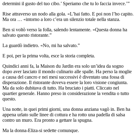
determini il gusto del tuo cibo.’ Speriamo che tu lo faccia invece.’”
Rise attraverso un nodo alla gola. «L’hai fatto. E poi non l’ho capito.
Ma ora … «intorno a loro c’era un silenzio totale nella stanza.
Ben si voltò verso la folla, salendo lentamente. «Questa donna ha
salvato questo ristorante.”
La guardò indietro. «No, mi ha salvato.”
E poi, per la prima volta, esce la storia completa.
Quindici anni fa, la Maison du Jardin era solo un’idea da sogno
dopo aver lasciato il mondo culinario alle spalle. Ha perso la moglie
a causa del cancro e nei mesi successivi è diventato una fossa di
disperazione. Il ristorante doveva essere la loro visione congiunta.
Ma da solo dubitava di tutto. Ha bruciato i piatti. Cliccato nel
quartier generale. Hanno preso in considerazione la vendita o tutto
questo.
Una notte, in quei primi giorni, una donna anziana vagò in. Ben ha
appena urlato sulle linee di cottura e ha rotto una padella di salsa
contro un muro. Era pronto a gettare la spugna.
Ma la donna-Eliza-si sedette comunque.