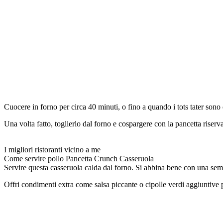
Cuocere in forno per circa 40 minuti, o fino a quando i tots tater sono 
Una volta fatto, toglierlo dal forno e cospargere con la pancetta riserva
I migliori ristoranti vicino a me
Come servire pollo Pancetta Crunch Casseruola
Servire questa casseruola calda dal forno. Si abbina bene con una semp
Offri condimenti extra come salsa piccante o cipolle verdi aggiuntive per