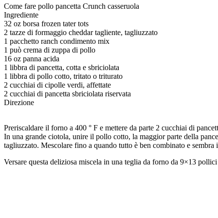
Come fare pollo pancetta Crunch casseruola
Ingrediente
32 oz borsa frozen tater tots
2 tazze di formaggio cheddar tagliente, tagliuzzato
1 pacchetto ranch condimento mix
1 può crema di zuppa di pollo
16 oz panna acida
1 libbra di pancetta, cotta e sbriciolata
1 libbra di pollo cotto, tritato o triturato
2 cucchiai di cipolle verdi, affettate
2 cucchiai di pancetta sbriciolata riservata
Direzione
Preriscaldare il forno a 400 ° F e mettere da parte 2 cucchiai di panc
In una grande ciotola, unire il pollo cotto, la maggior parte della pan
tagliuzzato. Mescolare fino a quando tutto è ben combinato e sembra i
Versare questa deliziosa miscela in una teglia da forno da 9×13 pollici