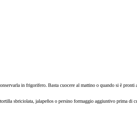
nservarla in frigorifero. Basta cuocere al mattino o quando si è pronti a
n tortilla sbriciolata, jalapeños o persino formaggio aggiuntivo prima di 