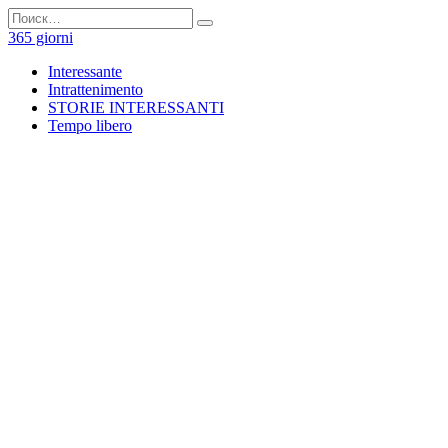
Перейти
Search
к
for:
365 giorni
содержанию
Interessante
Intrattenimento
STORIE INTERESSANTI
Tempo libero