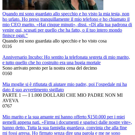
Quando mi sono guardato allo specchio e ho visto la mia testa, non
ho urlato. Ho preso tranquillamente il mio telefono e ho chiamato il
mio CEO marito. «Hai cinque minuti», dissi. «Dì alla tua padrona di
venire qui, scusati per quello che ha fatto, o il tuo intero mondo
finisce oggi.”
Quando mi sono guardata allo specchio e ho visto cosa
0
116
Anniversario Incubo: Ho sentito la telefonata segreta di mio marito,
e tutto quello che ho costruito era una bugia mortale
Sono arrivato presto per la nostra cena del decimo
0
160
Mia moglie si è rifiutata di aiutare mio padre, poi l’ospedale mi ha
dato il suo avvertimento sigillato
PARTE 1 — I 1.000 DOLLARI CHE MIO PADRE NON MI
AVEVA
0
767
Mio marito e la sua amante mi hanno offerto $150.000 per i miei
gemelli appena nati. «Firma i documenti e sparisci dalle nostre vite»,
hanno detto. Tutta la sua famiglia guardava, convinta che alla fine
mi fossi arresa. Ho firmato senza dire una parola e me ne sono