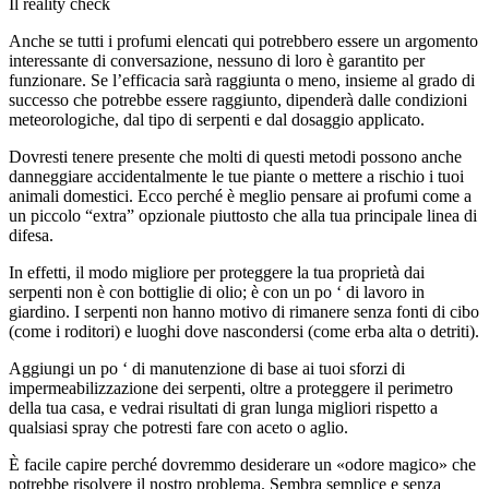
Il reality check
Anche se tutti i profumi elencati qui potrebbero essere un argomento
interessante di conversazione, nessuno di loro è garantito per
funzionare. Se l’efficacia sarà raggiunta o meno, insieme al grado di
successo che potrebbe essere raggiunto, dipenderà dalle condizioni
meteorologiche, dal tipo di serpenti e dal dosaggio applicato.
Dovresti tenere presente che molti di questi metodi possono anche
danneggiare accidentalmente le tue piante o mettere a rischio i tuoi
animali domestici. Ecco perché è meglio pensare ai profumi come a
un piccolo “extra” opzionale piuttosto che alla tua principale linea di
difesa.
In effetti, il modo migliore per proteggere la tua proprietà dai
serpenti non è con bottiglie di olio; è con un po ‘ di lavoro in
giardino. I serpenti non hanno motivo di rimanere senza fonti di cibo
(come i roditori) e luoghi dove nascondersi (come erba alta o detriti).
Aggiungi un po ‘ di manutenzione di base ai tuoi sforzi di
impermeabilizzazione dei serpenti, oltre a proteggere il perimetro
della tua casa, e vedrai risultati di gran lunga migliori rispetto a
qualsiasi spray che potresti fare con aceto o aglio.
È facile capire perché dovremmo desiderare un «odore magico» che
potrebbe risolvere il nostro problema. Sembra semplice e senza