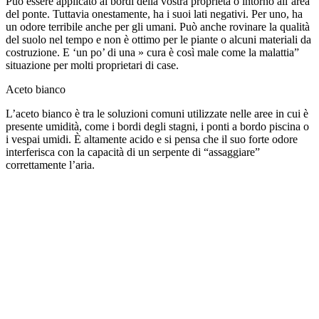
Può essere applicato ai bordi della vostra proprietà o intorno all’area
del ponte. Tuttavia onestamente, ha i suoi lati negativi. Per uno, ha
un odore terribile anche per gli umani. Può anche rovinare la qualità
del suolo nel tempo e non è ottimo per le piante o alcuni materiali da
costruzione. E ‘un po’ di una » cura è così male come la malattia”
situazione per molti proprietari di case.
Aceto bianco
L’aceto bianco è tra le soluzioni comuni utilizzate nelle aree in cui è
presente umidità, come i bordi degli stagni, i ponti a bordo piscina o
i vespai umidi. È altamente acido e si pensa che il suo forte odore
interferisca con la capacità di un serpente di “assaggiare”
correttamente l’aria.