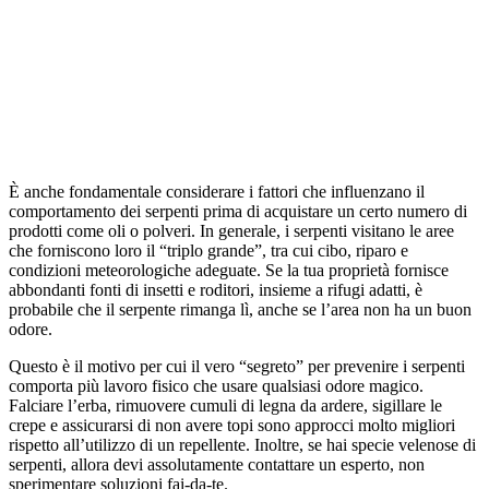
È anche fondamentale considerare i fattori che influenzano il
comportamento dei serpenti prima di acquistare un certo numero di
prodotti come oli o polveri. In generale, i serpenti visitano le aree
che forniscono loro il “triplo grande”, tra cui cibo, riparo e
condizioni meteorologiche adeguate. Se la tua proprietà fornisce
abbondanti fonti di insetti e roditori, insieme a rifugi adatti, è
probabile che il serpente rimanga lì, anche se l’area non ha un buon
odore.
Questo è il motivo per cui il vero “segreto” per prevenire i serpenti
comporta più lavoro fisico che usare qualsiasi odore magico.
Falciare l’erba, rimuovere cumuli di legna da ardere, sigillare le
crepe e assicurarsi di non avere topi sono approcci molto migliori
rispetto all’utilizzo di un repellente. Inoltre, se hai specie velenose di
serpenti, allora devi assolutamente contattare un esperto, non
sperimentare soluzioni fai-da-te.