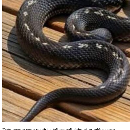
Dato quanto sono reattivi a tali segnali chimici, avrebbe senso