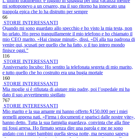
L’ultimo tradimento: è fuggito in spiaggia per una vacanza mentre
mi sottoponevo a un cesareo, ma il suo ritorno ha innescato una
trappola epica che lo ha distrutto per sempre
66
STORIE INTERESSANTI
Quando mi sono guardato allo specchio e ho visto la mia testa, non
ho urlato. Ho preso tranquillamente il mio telefono e ho chiamato il
mio CEO marito. «Hai cinque minuti», dissi. «Dì alla tua padrona di
venire qui, scusati per quello che ha fatto, o il tuo intero mondo
finisce oggi.”
116
STORIE INTERESSANTI
Anniversario Incubo: Ho sentito la telefonata segreta di mio marito,
e tutto quello che ho costruito era una bugia mortale
160
STORIE INTERESSANTI
Mia moglie si è rifiutata di aiutare mio padre, poi l’ospedale mi ha
dato il suo avvertimento sigillato
767
STORIE INTERESSANTI
Mio marito e la sua amante mi hanno offerto $150.000 per i miei
gemelli appena nati. «Firma i documenti e sparisci dalle nostre vite»,
hanno detto. Tutta la sua famiglia guardava, convinta che alla fine
mi fossi arresa. Ho firmato senza dire una parola e me ne sono
andato con i miei bambini quella stessa notte, ma nessuno sapeva