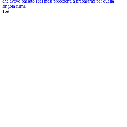
che avevo passato i sei mesi precedenti a prepararmi per quella
singola firma.
169