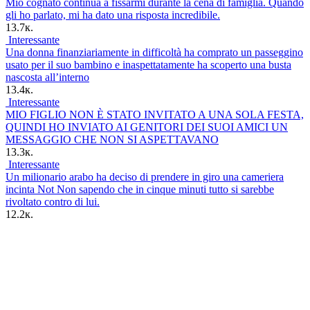
Mio cognato continua a fissarmi durante la cena di famiglia. Quando
gli ho parlato, mi ha dato una risposta incredibile.
13.7к.
Interessante
Una donna finanziariamente in difficoltà ha comprato un passeggino
usato per il suo bambino e inaspettatamente ha scoperto una busta
nascosta all’interno
13.4к.
Interessante
MIO FIGLIO NON È STATO INVITATO A UNA SOLA FESTA,
QUINDI HO INVIATO AI GENITORI DEI SUOI AMICI UN
MESSAGGIO CHE NON SI ASPETTAVANO
13.3к.
Interessante
Un milionario arabo ha deciso di prendere in giro una cameriera
incinta Not Non sapendo che in cinque minuti tutto si sarebbe
rivoltato contro di lui.
12.2к.