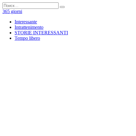
Перейти
Search
к
for:
365 giorni
содержанию
Interessante
Intrattenimento
STORIE INTERESSANTI
Tempo libero