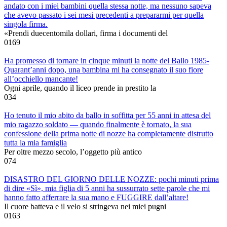
andato con i miei bambini quella stessa notte, ma nessuno sapeva
che avevo passato i sei mesi precedenti a prepararmi per quella
singola firma.
«Prendi duecentomila dollari, firma i documenti del
0
169
Ha promesso di tornare in cinque minuti la notte del Ballo 1985-
Quarant’anni dopo, una bambina mi ha consegnato il suo fiore
all’occhiello mancante!
Ogni aprile, quando il liceo prende in prestito la
0
34
Ho tenuto il mio abito da ballo in soffitta per 55 anni in attesa del
mio ragazzo soldato — quando finalmente è tornato, la sua
confessione della prima notte di nozze ha completamente distrutto
tutta la mia famiglia
Per oltre mezzo secolo, l’oggetto più antico
0
74
DISASTRO DEL GIORNO DELLE NOZZE: pochi minuti prima
di dire «Sì», mia figlia di 5 anni ha sussurrato sette parole che mi
hanno fatto afferrare la sua mano e FUGGIRE dall’altare!
Il cuore batteva e il velo si stringeva nei miei pugni
0
163