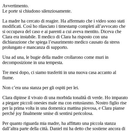
Avvertimento.
Le porte si chiudono silenziosamente.
La madre ha cercato di reagire. Ha affermato che i video sono stati
modificati. Così ho rilasciato i timestamp completi all’avvocato che
si occupava del caso e ai parenti a cui aveva mentito. Diceva che
Clara era instabile. Il medico di Clara ha risposto con una
dichiarazione che spiega l’esaurimento medico causato da stress
prolungato e mancanza di supporto.
Una ad una, le bugie della madre crollarono come muri in
decomposizione in una tempesta.
Tre mesi dopo, ci siamo trasferiti in una nuova casa accanto al
fiume.
Non c’era una stanza per gli ospiti per lei.
Clara dipinse il vivaio di una morbida tonalità di verde. Ho imparato
a piegare piccoli onesies male ma con entusiasmo. Nostro figlio rise
per la prima volta in una domenica mattina piovosa, e Clara pianse
perché joy finalmente smise di sentirsi pericolosa.
Per quanto riguarda mia madre, ha affittato una piccola stanza
dall’altra parte della città. Daniel mi ha detto che sostiene ancora di