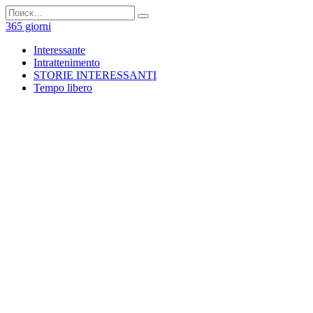
Перейти
Search
к
for:
365 giorni
содержанию
Interessante
Intrattenimento
STORIE INTERESSANTI
Tempo libero