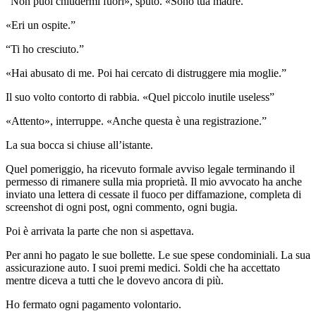
“Non puoi chiudermi fuori», sputò. «Sono tua madre.”
«Eri un ospite.”
“Ti ho cresciuto.”
«Hai abusato di me. Poi hai cercato di distruggere mia moglie.”
Il suo volto contorto di rabbia. «Quel piccolo inutile useless”
«Attento», interruppe. «Anche questa è una registrazione.”
La sua bocca si chiuse all’istante.
Quel pomeriggio, ha ricevuto formale avviso legale terminando il
permesso di rimanere sulla mia proprietà. Il mio avvocato ha anche
inviato una lettera di cessate il fuoco per diffamazione, completa di
screenshot di ogni post, ogni commento, ogni bugia.
Poi è arrivata la parte che non si aspettava.
Per anni ho pagato le sue bollette. Le sue spese condominiali. La sua
assicurazione auto. I suoi premi medici. Soldi che ha accettato
mentre diceva a tutti che le dovevo ancora di più.
Ho fermato ogni pagamento volontario.