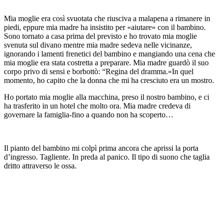
Mia moglie era così svuotata che riusciva a malapena a rimanere in
piedi, eppure mia madre ha insistito per «aiutare» con il bambino.
Sono tornato a casa prima del previsto e ho trovato mia moglie
svenuta sul divano mentre mia madre sedeva nelle vicinanze,
ignorando i lamenti frenetici del bambino e mangiando una cena che
mia moglie era stata costretta a preparare. Mia madre guardò il suo
corpo privo di sensi e borbottò: “Regina del dramma.»In quel
momento, ho capito che la donna che mi ha cresciuto era un mostro.
Ho portato mia moglie alla macchina, preso il nostro bambino, e ci
ha trasferito in un hotel che molto ora. Mia madre credeva di
governare la famiglia-fino a quando non ha scoperto…
Il pianto del bambino mi colpì prima ancora che aprissi la porta
d’ingresso. Tagliente. In preda al panico. Il tipo di suono che taglia
dritto attraverso le ossa.