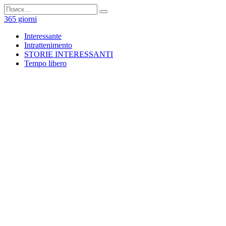
Перейти
Search
к
for:
365 giorni
содержанию
Interessante
Intrattenimento
STORIE INTERESSANTI
Tempo libero