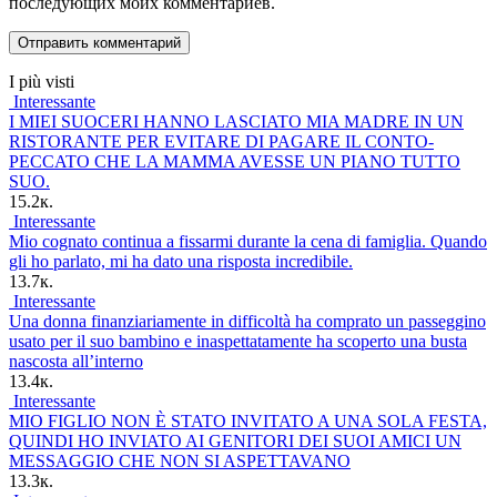
последующих моих комментариев.
I più visti
Interessante
I MIEI SUOCERI HANNO LASCIATO MIA MADRE IN UN
RISTORANTE PER EVITARE DI PAGARE IL CONTO-
PECCATO CHE LA MAMMA AVESSE UN PIANO TUTTO
SUO.
15.2к.
Interessante
Mio cognato continua a fissarmi durante la cena di famiglia. Quando
gli ho parlato, mi ha dato una risposta incredibile.
13.7к.
Interessante
Una donna finanziariamente in difficoltà ha comprato un passeggino
usato per il suo bambino e inaspettatamente ha scoperto una busta
nascosta all’interno
13.4к.
Interessante
MIO FIGLIO NON È STATO INVITATO A UNA SOLA FESTA,
QUINDI HO INVIATO AI GENITORI DEI SUOI AMICI UN
MESSAGGIO CHE NON SI ASPETTAVANO
13.3к.