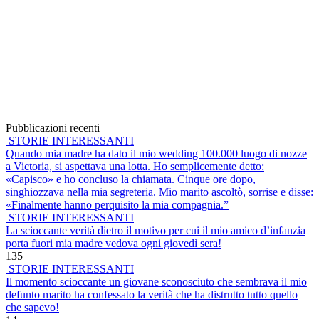
Pubblicazioni recenti
STORIE INTERESSANTI
Quando mia madre ha dato il mio wedding 100.000 luogo di nozze
a Victoria, si aspettava una lotta. Ho semplicemente detto:
«Capisco» e ho concluso la chiamata. Cinque ore dopo,
singhiozzava nella mia segreteria. Mio marito ascoltò, sorrise e disse:
«Finalmente hanno perquisito la mia compagnia.”
STORIE INTERESSANTI
La scioccante verità dietro il motivo per cui il mio amico d’infanzia
porta fuori mia madre vedova ogni giovedì sera!
135
STORIE INTERESSANTI
Il momento scioccante un giovane sconosciuto che sembrava il mio
defunto marito ha confessato la verità che ha distrutto tutto quello
che sapevo!