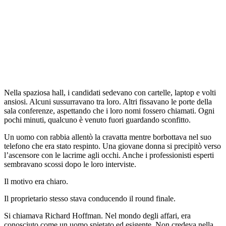
Nella spaziosa hall, i candidati sedevano con cartelle, laptop e volti
ansiosi. Alcuni sussurravano tra loro. Altri fissavano le porte della
sala conferenze, aspettando che i loro nomi fossero chiamati. Ogni
pochi minuti, qualcuno è venuto fuori guardando sconfitto.
Un uomo con rabbia allentò la cravatta mentre borbottava nel suo
telefono che era stato respinto. Una giovane donna si precipitò verso
l’ascensore con le lacrime agli occhi. Anche i professionisti esperti
sembravano scossi dopo le loro interviste.
Il motivo era chiaro.
Il proprietario stesso stava conducendo il round finale.
Si chiamava Richard Hoffman. Nel mondo degli affari, era
conosciuto come un uomo spietato ed esigente. Non credeva nella