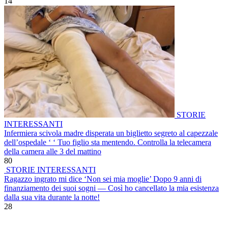
14
STORIE
INTERESSANTI
Infermiera scivola madre disperata un biglietto segreto al capezzale
dell’ospedale ‘ ‘ Tuo figlio sta mentendo. Controlla la telecamera
della camera alle 3 del mattino
80
STORIE INTERESSANTI
Ragazzo ingrato mi dice ‘Non sei mia moglie’ Dopo 9 anni di
finanziamento dei suoi sogni — Così ho cancellato la mia esistenza
dalla sua vita durante la notte!
28