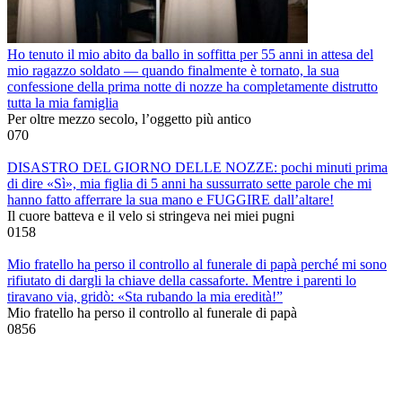
Ho tenuto il mio abito da ballo in soffitta per 55 anni in attesa del
mio ragazzo soldato — quando finalmente è tornato, la sua
confessione della prima notte di nozze ha completamente distrutto
tutta la mia famiglia
Per oltre mezzo secolo, l’oggetto più antico
0
70
DISASTRO DEL GIORNO DELLE NOZZE: pochi minuti prima
di dire «Sì», mia figlia di 5 anni ha sussurrato sette parole che mi
hanno fatto afferrare la sua mano e FUGGIRE dall’altare!
Il cuore batteva e il velo si stringeva nei miei pugni
0
158
Mio fratello ha perso il controllo al funerale di papà perché mi sono
rifiutato di dargli la chiave della cassaforte. Mentre i parenti lo
tiravano via, gridò: «Sta rubando la mia eredità!”
Mio fratello ha perso il controllo al funerale di papà
0
856