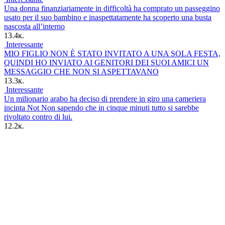
Una donna finanziariamente in difficoltà ha comprato un passeggino
usato per il suo bambino e inaspettatamente ha scoperto una busta
nascosta all’interno
13.4к.
Interessante
MIO FIGLIO NON È STATO INVITATO A UNA SOLA FESTA,
QUINDI HO INVIATO AI GENITORI DEI SUOI AMICI UN
MESSAGGIO CHE NON SI ASPETTAVANO
13.3к.
Interessante
Un milionario arabo ha deciso di prendere in giro una cameriera
incinta Not Non sapendo che in cinque minuti tutto si sarebbe
rivoltato contro di lui.
12.2к.