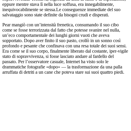
eppure mentre stava lì nella luce soffusa, era innegabilmente,
inequivocabilmente se stessa.Le conseguenze immediate del suo
salvataggio sono state definite da bisogni crudi e disperati.
Pear mangiò con un’intensità frenetica, consumando il suo cibo
come se fosse terrorizzata dal fatto che potesse svanire nel nulla,
un’eco comportamentale dei lunghi giorni vuoti che aveva
sopportato. Dopo aver finito il suo pasto, crollò in un sonno così
profondo e pesante che confinava con una resa totale dei suoi sensi.
Era come se il suo corpo, finalmente liberato dal costante, iper-vigile
stato di sopravvivenza, si fosse lasciato andare al fardello del
passato. Per l’osservatore casuale, Internet ha visto solo le
drammatiche fotografie «dopo» — la trasformazione da una palla
arruffata di detriti a un cane che poteva stare sui suoi quattro piedi.