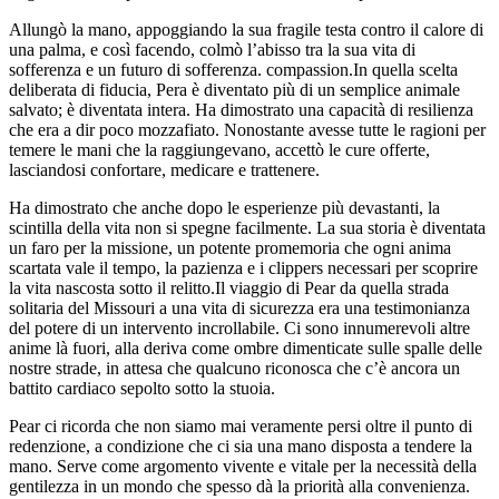
Allungò la mano, appoggiando la sua fragile testa contro il calore di
una palma, e così facendo, colmò l’abisso tra la sua vita di
sofferenza e un futuro di sofferenza. compassion.In quella scelta
deliberata di fiducia, Pera è diventato più di un semplice animale
salvato; è diventata intera. Ha dimostrato una capacità di resilienza
che era a dir poco mozzafiato. Nonostante avesse tutte le ragioni per
temere le mani che la raggiungevano, accettò le cure offerte,
lasciandosi confortare, medicare e trattenere.
Ha dimostrato che anche dopo le esperienze più devastanti, la
scintilla della vita non si spegne facilmente. La sua storia è diventata
un faro per la missione, un potente promemoria che ogni anima
scartata vale il tempo, la pazienza e i clippers necessari per scoprire
la vita nascosta sotto il relitto.Il viaggio di Pear da quella strada
solitaria del Missouri a una vita di sicurezza era una testimonianza
del potere di un intervento incrollabile. Ci sono innumerevoli altre
anime là fuori, alla deriva come ombre dimenticate sulle spalle delle
nostre strade, in attesa che qualcuno riconosca che c’è ancora un
battito cardiaco sepolto sotto la stuoia.
Pear ci ricorda che non siamo mai veramente persi oltre il punto di
redenzione, a condizione che ci sia una mano disposta a tendere la
mano. Serve come argomento vivente e vitale per la necessità della
gentilezza in un mondo che spesso dà la priorità alla convenienza.