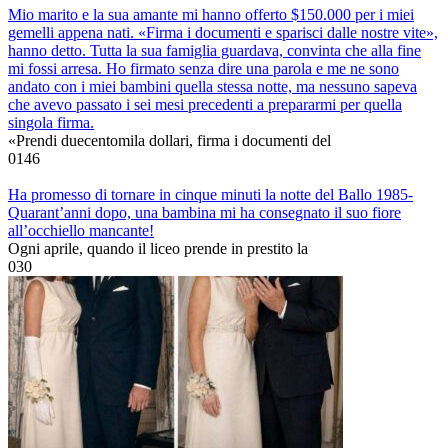
Mio marito e la sua amante mi hanno offerto $150.000 per i miei
gemelli appena nati. «Firma i documenti e sparisci dalle nostre vite»,
hanno detto. Tutta la sua famiglia guardava, convinta che alla fine
mi fossi arresa. Ho firmato senza dire una parola e me ne sono
andato con i miei bambini quella stessa notte, ma nessuno sapeva
che avevo passato i sei mesi precedenti a prepararmi per quella
singola firma.
«Prendi duecentomila dollari, firma i documenti del
0
146
Ha promesso di tornare in cinque minuti la notte del Ballo 1985-
Quarant’anni dopo, una bambina mi ha consegnato il suo fiore
all’occhiello mancante!
Ogni aprile, quando il liceo prende in prestito la
0
30