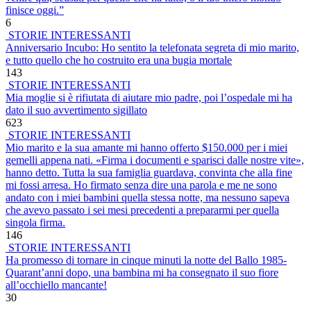
finisce oggi.”
6
STORIE INTERESSANTI
Anniversario Incubo: Ho sentito la telefonata segreta di mio marito,
e tutto quello che ho costruito era una bugia mortale
143
STORIE INTERESSANTI
Mia moglie si è rifiutata di aiutare mio padre, poi l’ospedale mi ha
dato il suo avvertimento sigillato
623
STORIE INTERESSANTI
Mio marito e la sua amante mi hanno offerto $150.000 per i miei
gemelli appena nati. «Firma i documenti e sparisci dalle nostre vite»,
hanno detto. Tutta la sua famiglia guardava, convinta che alla fine
mi fossi arresa. Ho firmato senza dire una parola e me ne sono
andato con i miei bambini quella stessa notte, ma nessuno sapeva
che avevo passato i sei mesi precedenti a prepararmi per quella
singola firma.
146
STORIE INTERESSANTI
Ha promesso di tornare in cinque minuti la notte del Ballo 1985-
Quarant’anni dopo, una bambina mi ha consegnato il suo fiore
all’occhiello mancante!
30