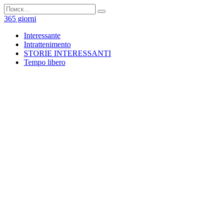
Перейти
Search
к
for:
365 giorni
содержанию
Interessante
Intrattenimento
STORIE INTERESSANTI
Tempo libero