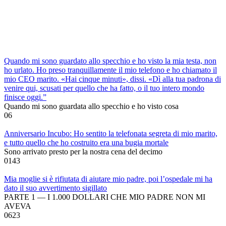
Quando mi sono guardato allo specchio e ho visto la mia testa, non
ho urlato. Ho preso tranquillamente il mio telefono e ho chiamato il
mio CEO marito. «Hai cinque minuti», dissi. «Dì alla tua padrona di
venire qui, scusati per quello che ha fatto, o il tuo intero mondo
finisce oggi.”
Quando mi sono guardata allo specchio e ho visto cosa
0
6
Anniversario Incubo: Ho sentito la telefonata segreta di mio marito,
e tutto quello che ho costruito era una bugia mortale
Sono arrivato presto per la nostra cena del decimo
0
143
Mia moglie si è rifiutata di aiutare mio padre, poi l’ospedale mi ha
dato il suo avvertimento sigillato
PARTE 1 — I 1.000 DOLLARI CHE MIO PADRE NON MI
AVEVA
0
623