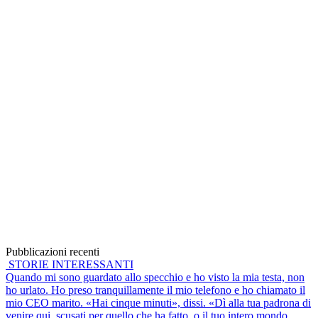
Pubblicazioni recenti
STORIE INTERESSANTI
Quando mi sono guardato allo specchio e ho visto la mia testa, non
ho urlato. Ho preso tranquillamente il mio telefono e ho chiamato il
mio CEO marito. «Hai cinque minuti», dissi. «Dì alla tua padrona di
venire qui, scusati per quello che ha fatto, o il tuo intero mondo