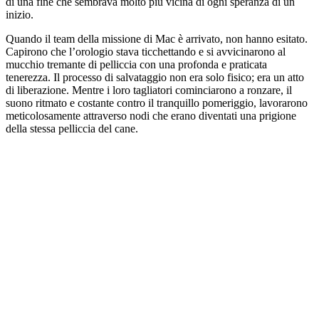
di una fine che sembrava molto più vicina di ogni speranza di un
inizio.
Quando il team della missione di Mac è arrivato, non hanno esitato.
Capirono che l’orologio stava ticchettando e si avvicinarono al
mucchio tremante di pelliccia con una profonda e praticata
tenerezza. Il processo di salvataggio non era solo fisico; era un atto
di liberazione. Mentre i loro tagliatori cominciarono a ronzare, il
suono ritmato e costante contro il tranquillo pomeriggio, lavorarono
meticolosamente attraverso nodi che erano diventati una prigione
della stessa pelliccia del cane.