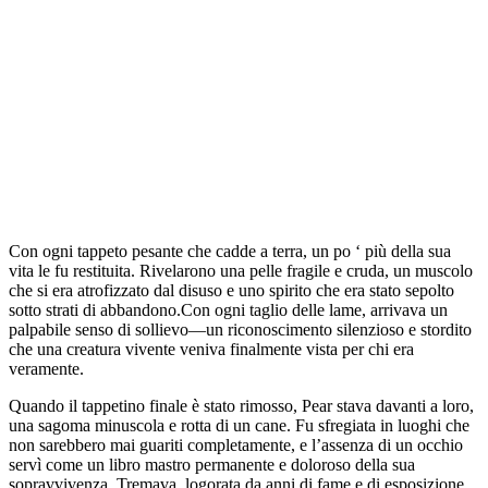
Con ogni tappeto pesante che cadde a terra, un po ‘ più della sua
vita le fu restituita. Rivelarono una pelle fragile e cruda, un muscolo
che si era atrofizzato dal disuso e uno spirito che era stato sepolto
sotto strati di abbandono.Con ogni taglio delle lame, arrivava un
palpabile senso di sollievo—un riconoscimento silenzioso e stordito
che una creatura vivente veniva finalmente vista per chi era
veramente.
Quando il tappetino finale è stato rimosso, Pear stava davanti a loro,
una sagoma minuscola e rotta di un cane. Fu sfregiata in luoghi che
non sarebbero mai guariti completamente, e l’assenza di un occhio
servì come un libro mastro permanente e doloroso della sua
sopravvivenza. Tremava, logorata da anni di fame e di esposizione,