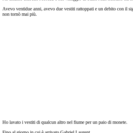
Avevo ventidue anni, avevo due vestiti rattoppati e un debito con il 
non tornò mai più.
Ho lavato i vestiti di qualcun altro nel fiume per un paio di monete.
Fino al giorno in cui è arrivato Gabriel Laurent.