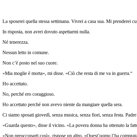
La sposerei quella stessa settimana. Vivrei a casa sua. Mi prenderei cur
In risposta, non avrei dovuto aspettarmi nulla.
Né tenerezza.
Nessun letto in comune.
Non c’è posto nel suo cuore.
«Mia moglie è morta», mi disse. «Ciò che resta di me va in guerra.“
Ho accettato.
No, perché ero coraggioso.
Ho accettato perché non avevo niente da mangiare quella sera.
Ci siamo sposati giovedì, senza musica, senza fiori, senza festa. Padr
«Guarda questo», disse il vicino. «La povera donna ha ottenuto la fatt
«Non preoccuparti così», rispose un altro. «Quest’uomo l’ha comprata