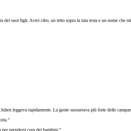
a dei suoi figli. Avrei cibo, un tetto sopra la mia testa e un nome che mi
e Julien leggeva rapidamente. La gente sussurrava più forte delle campa
oria.“
 per prendersi cura dei bambini.“