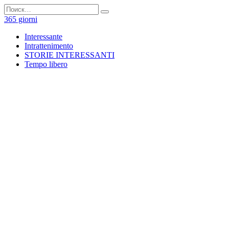
Перейти
Search
к
for:
365 giorni
содержанию
Interessante
Intrattenimento
STORIE INTERESSANTI
Tempo libero