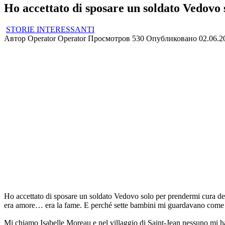
Ho accettato di sposare un soldato Vedovo s
STORIE INTERESSANTI
Автор
Operator Operator
Просмотров
530
Опубликовано
02.06.2
Ho accettato di sposare un soldato Vedovo solo per prendermi cura de
era amore… era la fame. E perché sette bambini mi guardavano come s
Mi chiamo Isabelle Moreau e nel villaggio di Saint-Jean nessuno mi h