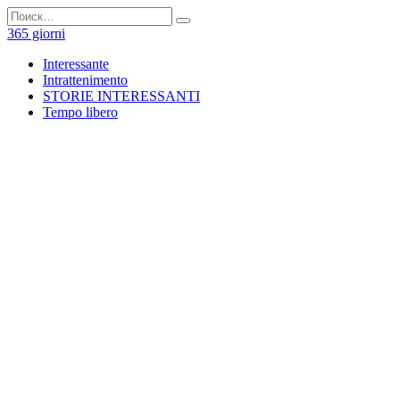
Перейти
Search
к
for:
365 giorni
содержанию
Interessante
Intrattenimento
STORIE INTERESSANTI
Tempo libero