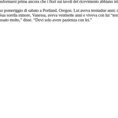
ormarsi prima ancora che i fiori sui tavoli del ricevimento abbiano ini
omeriggio di sabato a Portland, Oregon. Lui aveva trentadue anni: raff
 Sua sorella minore, Vanessa, aveva ventisette anni e viveva con lui “
ssato molto,” disse. “Devi solo avere pazienza con lei.”