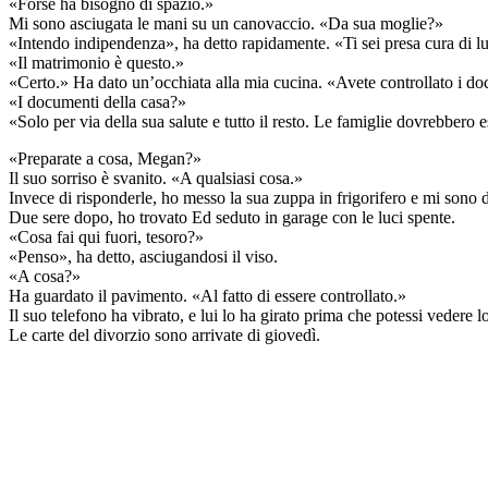
«Forse ha bisogno di spazio.»
Mi sono asciugata le mani su un canovaccio. «Da sua moglie?»
«Intendo indipendenza», ha detto rapidamente. «Ti sei presa cura di lu
«Il matrimonio è questo.»
«Certo.» Ha dato un’occhiata alla mia cucina. «Avete controllato i do
«I documenti della casa?»
«Solo per via della sua salute e tutto il resto. Le famiglie dovrebbero 
«Preparate a cosa, Megan?»
Il suo sorriso è svanito. «A qualsiasi cosa.»
Invece di risponderle, ho messo la sua zuppa in frigorifero e mi sono d
Due sere dopo, ho trovato Ed seduto in garage con le luci spente.
«Cosa fai qui fuori, tesoro?»
«Penso», ha detto, asciugandosi il viso.
«A cosa?»
Ha guardato il pavimento. «Al fatto di essere controllato.»
Il suo telefono ha vibrato, e lui lo ha girato prima che potessi vedere 
Le carte del divorzio sono arrivate di giovedì.