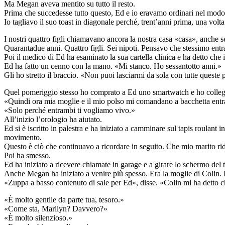
Ma Megan aveva mentito su tutto il resto.
Prima che succedesse tutto questo, Ed e io eravamo ordinari nel modo i
Io tagliavo il suo toast in diagonale perché, trent’anni prima, una volt
I nostri quattro figli chiamavano ancora la nostra casa «casa», anche 
Quarantadue anni. Quattro figli. Sei nipoti. Pensavo che stessimo entra
Poi il medico di Ed ha esaminato la sua cartella clinica e ha detto ch
Ed ha fatto un cenno con la mano. «Mi stanco. Ho sessantotto anni.»
Gli ho stretto il braccio. «Non puoi lasciarmi da sola con tutte queste
Quel pomeriggio stesso ho comprato a Ed uno smartwatch e ho collegato
«Quindi ora mia moglie e il mio polso mi comandano a bacchetta entr
«Solo perché entrambi ti vogliamo vivo.»
All’inizio l’orologio ha aiutato.
Ed si è iscritto in palestra e ha iniziato a camminare sul tapis roula
movimento.
Questo è ciò che continuavo a ricordare in seguito. Che mio marito ri
Poi ha smesso.
Ed ha iniziato a ricevere chiamate in garage e a girare lo schermo del 
Anche Megan ha iniziato a venire più spesso. Era la moglie di Colin.
«Zuppa a basso contenuto di sale per Ed», disse. «Colin mi ha detto c
«È molto gentile da parte tua, tesoro.»
«Come sta, Marilyn? Davvero?»
«È molto silenzioso.»