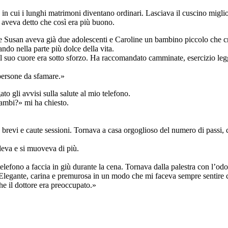
n cui i lunghi matrimoni diventano ordinari. Lasciava il cuscino miglior
a aveva detto che così era più buono.
se Susan aveva già due adolescenti e Caroline un bambino piccolo che cred
ndo nella parte più dolce della vita.
e il suo cuore era sotto sforzo. Ha raccomandato camminate, esercizio l
 persone da sfamare.»
 gli avvisi sulla salute al mio telefono.
ambi?» mi ha chiesto.
nt in brevi e caute sessioni. Tornava a casa orgoglioso del numero di pa
deva e si muoveva di più.
telefono a faccia in giù durante la cena. Tornava dalla palestra con l’odo
 Elegante, carina e premurosa in un modo che mi faceva sempre sentire 
he il dottore era preoccupato.»