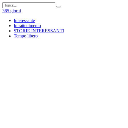
Перейти
Search
к
for:
365 giorni
содержанию
Interessante
Intrattenimento
STORIE INTERESSANTI
Tempo libero