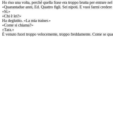
Ho riso una volta, perché quella frase era troppo brutta per entrare ne
«Quarantadue anni, Ed. Quattro figli. Sei nipoti. E vuoi farmi credere c
«Sì.»
«Chi è lei?»
Ha deglutito. «La mia trainer.»
«Come si chiama?»
«Tara.»
È venuto fuori troppo velocemente, troppo freddamente. Come se qual