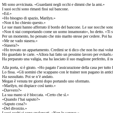
Mi sono avvicinata. «Guardami negli occhi e dimmi che la ami.»
I suoi occhi sono rimasti fissi sul bancone.
«Ed.»
«Ho bisogno di spazio, Marilyn.»
«Non ti ho chiesto questo.»
Le sue mani hanno afferrato il bordo del bancone. Le sue nocche sono
«Non ti stai comportando come un uomo innamorato», ho detto. «Ti s
Per un momento, ho pensato che mio marito stesse per cedere. Poi ha s
«Me ne vado stasera.»
«Stasera?»
«Ho trovato un appartamento. Credimi se ti dico che non ho mai voluto
Ho guardato le carte. «Allora hai fatto un pessimo lavoro per evitarlo.
Ha preparato una valigia, ma ha lasciato il suo maglione preferito, il n
Alla porta, si è girato. «Ho pagato l’assicurazione della casa per tutto 
Lo fissa. «Gli uomini che scappano con le trainer non pagano in antici
Ha sussultato. Poi se n’è andato.
Megan è venuta tre giorni dopo portando uno sformato.
«Marilyn, mi dispiace così tanto.»
«Davvero?»
La sua mano si è bloccata. «Certo che sì.»
«Quando l’hai saputo?»
«Saputo cosa?»
«Del divorzio.»
I suoi occhi si sono spalancati. «Non lo sapevo.»