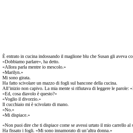
È entrato in cucina indossando il maglione blu che Susan gli aveva co
«Dobbiamo parlare», ha detto.
«Allora parla mentre io mescolo.»
«Marilyn.»
Mi sono girata.
Ha fatto scivolare un mazzo di fogli sul bancone della cucina.
All’inizio non capivo. La mia mente si rifiutava di leggere le parole:
«Ed, cosa diavolo è questo?»
«Voglio il divorzio.»
Il cucchiaio mi è scivolato di mano.
«No.»
«Mi dispiace.»
«Non puoi dire che ti dispiace come se avessi urtato il mio carrello a
Ha fissato i fogli. «Mi sono innamorato di un’altra donna.»