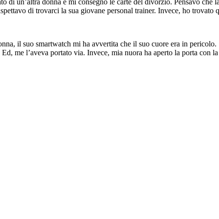
 di un’altra donna e mi consegnò le carte del divorzio. Pensavo che la 
pettavo di trovarci la sua giovane personal trainer. Invece, ho trovato 
na, il suo smartwatch mi ha avvertita che il suo cuore era in pericolo.
 Ed, me l’aveva portato via. Invece, mia nuora ha aperto la porta con la