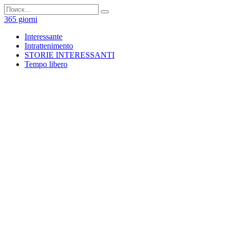
Перейти
Search
к
for:
365 giorni
содержанию
Interessante
Intrattenimento
STORIE INTERESSANTI
Tempo libero