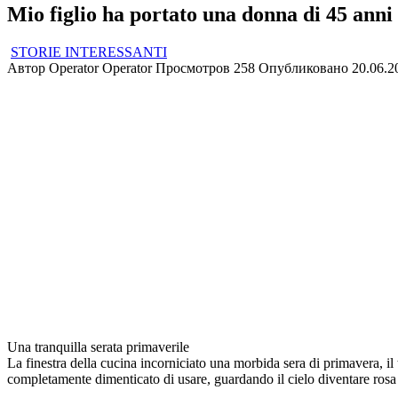
Mio figlio ha portato una donna di 45 anni 
STORIE INTERESSANTI
Автор
Operator Operator
Просмотров
258
Опубликовано
20.06.2
Una tranquilla serata primaverile
La finestra della cucina incorniciato una morbida sera di primavera, i
completamente dimenticato di usare, guardando il cielo diventare rosa d