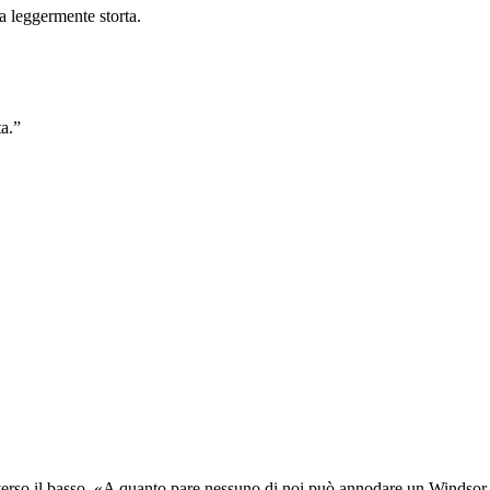
ta leggermente storta.
ta.”
verso il basso. «A quanto pare nessuno di noi può annodare un Windsor