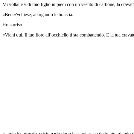
Mi voltai e vidi mio figlio in piedi con un vestito di carbone, la cravat
«Bene?»chiese, allargando le braccia.
Ho sorriso.
«Vieni qui. Il tuo fiore all’occhiello ti sta combattendo. E la tua cravat
«Jamie ha provato a sistemarlo dopo la scuola», ha detto, guardando 