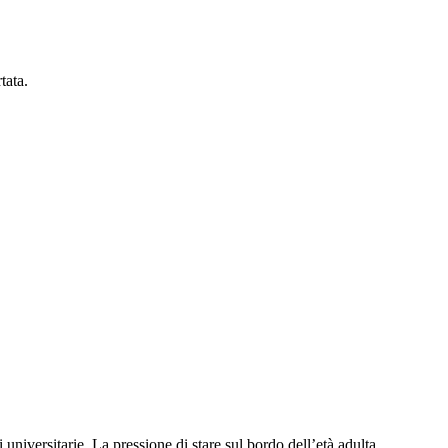
tata.
universitarie. La pressione di stare sul bordo dell’età adulta.