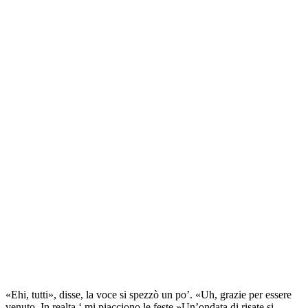
«Ehi, tutti», disse, la voce si spezzò un po’. «Uh, grazie per essere
venuto. In realta ‘ mi piacciono le feste.»Un’ondata di risate si