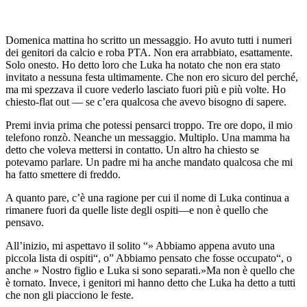
Domenica mattina ho scritto un messaggio. Ho avuto tutti i numeri
dei genitori da calcio e roba PTA. Non era arrabbiato, esattamente.
Solo onesto. Ho detto loro che Luka ha notato che non era stato
invitato a nessuna festa ultimamente. Che non ero sicuro del perché,
ma mi spezzava il cuore vederlo lasciato fuori più e più volte. Ho
chiesto-flat out — se c’era qualcosa che avevo bisogno di sapere.
Premi invia prima che potessi pensarci troppo. Tre ore dopo, il mio
telefono ronzò. Neanche un messaggio. Multiplo. Una mamma ha
detto che voleva mettersi in contatto. Un altro ha chiesto se
potevamo parlare. Un padre mi ha anche mandato qualcosa che mi
ha fatto smettere di freddo.
A quanto pare, c’è una ragione per cui il nome di Luka continua a
rimanere fuori da quelle liste degli ospiti—e non è quello che
pensavo.
All’inizio, mi aspettavo il solito “» Abbiamo appena avuto una
piccola lista di ospiti“, o” Abbiamo pensato che fosse occupato“, o
anche » Nostro figlio e Luka si sono separati.»Ma non è quello che
è tornato. Invece, i genitori mi hanno detto che Luka ha detto a tutti
che non gli piacciono le feste.