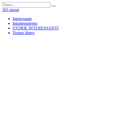
Перейти
Search
к
for:
365 giorni
содержанию
Interessante
Intrattenimento
STORIE INTERESSANTI
Tempo libero