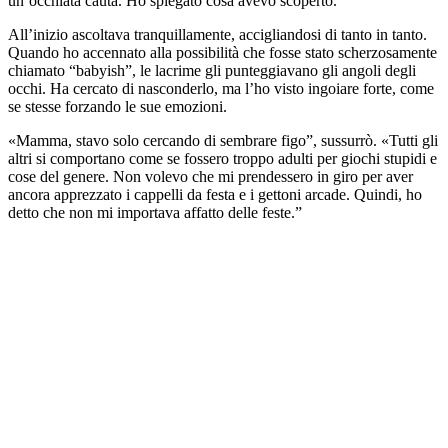
un’occhiata cauta. Ho spiegato cosa avevo scoperto.
All’inizio ascoltava tranquillamente, accigliandosi di tanto in tanto.
Quando ho accennato alla possibilità che fosse stato scherzosamente
chiamato “babyish”, le lacrime gli punteggiavano gli angoli degli
occhi. Ha cercato di nasconderlo, ma l’ho visto ingoiare forte, come
se stesse forzando le sue emozioni.
«Mamma, stavo solo cercando di sembrare figo”, sussurrò. «Tutti gli
altri si comportano come se fossero troppo adulti per giochi stupidi e
cose del genere. Non volevo che mi prendessero in giro per aver
ancora apprezzato i cappelli da festa e i gettoni arcade. Quindi, ho
detto che non mi importava affatto delle feste.”