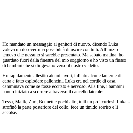
Ho mandato un messaggio ai genitori di nuovo, dicendo Luka
voleva un do-over-una possibilità di uscire con tutti. All’inizio
temevo che nessuno si sarebbe presentato. Ma sabato mattina, ho
guardato fuori dalla finestra del mio soggiorno e ho visto un flusso
di bambini che si dirigevano verso il nostro vialetto.
Ho rapidamente allestito alcuni tavoli, infilato alcune lanterne di
carta e fatto esplodere palloncini. Luka era nel cortile di casa,
camminava come se fosse eccitato e nervoso. Alla fine, i bambini
hanno iniziato a scorrere attraverso il cancello laterale:
Tessa, Malik, Zuri, Bennett e pochi altri, tutti un po ‘ curiosi. Luka si
strofinò la parte posteriore del collo, fece un timido sorriso e li
accolse.