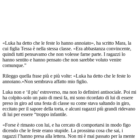
«Luka ha detto che le feste lo hanno annoiato», ha scritto Mara, la
cui figlia Tessa è nella stessa classe. «Era abbastanza convincente,
quindi tutti pensavamo che non volesse farne parte. I ragazzi lo
hanno sentito e hanno pensato che non sarebbe voluto venire
comunque.”
Rileggo quella frase più e più volte: «Luka ha detto che le feste lo
annoiano.»Non sembrava affatto mio figlio.
Luka non e ‘il piu’ estroverso, ma non lo definirei antisociale. Poi mi
ha colpito-solo un paio di mesi fa, mi sono ricordato di lui di essere
preso in giro ad una festa di classe su come stava saltando in giro,
eccitato per il sapore della torta, e alcuni ragazzi più grandi ridevano
di lui per essere “troppo infantile.
«Forse è rimasto con lui, e ha cercato di comportarsi in modo figo
dicendo che le feste erano stupide. La prossima cosa che sai, i
ragazzi l’hanno presa alla lettera. Non mi è mai passato per la mente