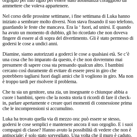
orgoglio per mio figlio per essere stato abbastanza coraggioso da
ammettere che voleva appartenere.
Nel corso delle prossime settimane, i fine settimana di Luka hanno
iniziato a sembrare molto diversi. Non stava fissando il suo telefono,
guardando le feste che mancava. Era la ‘ fuori, ad unirsi. E quando
ha avuto un momento di dubbio, gli ho ricordato che non doveva
fingere di essere al di sopra del divertimento. Gli è stato permesso di
godersi le cose a undici anni.
Diamine, siamo autorizzati a goderci le cose a qualsiasi età. Se c’è
una cosa che ho imparato da questo, è che non dovremmo mai
presumere di sapere cosa sta pensando qualcun altro. I bambini
cercano così duramente di evitare di essere presi in giro che
potrebbero tagliarsi fuori dagli amici che li vogliono in giro. Ma non
è troppo tardi per risolvere il problema.
Che tu sia un genitore, una zia, un insegnante o chiunque abbia a
cuore i bambini, spero che la nostra storia ti ricordi di fare il check-
in, parlare apertamente e creare quei momenti di connessione prima
che le incomprensioni si accumulino.
Luka ha trovato quella via di mezzo ora: può essere se stesso,
godersi le cose semplici e mantenere ancora il suo orgoglio. E i suoi
compagni di classe? Hanno avuto la possibilità di vedere che non è
antisociale; è solo stato sorvegliato. Una volta che il muro è caduto,