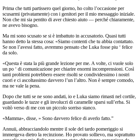
Prima che tutti partissero quel giorno, ho colto l’occasione per
scusarmi (privatamente) con i genitori per il mio messaggio iniziale.
Non che mi sia pentito di aver chiesto aiuto — perché chiaramente,
ne avevo bisogno.
Ma mi sono scusato se si è imbattuto in accusatorio. Quasi tutti
hanno detto la stessa cosa: «Siamo contenti che tu abbia contattato.
Se non l’avessi fatto, avremmo pensato che Luka fosse piu ‘ felice
da solo.
«Questa è stata la più grande lezione per me. A volte, ci vuole solo
un po ‘ di comunicazione per chiarire enormi incomprensioni. Così
tanti problemi potrebbero essere risolti se condividessimo i nostri
cuori e ci ascoltassimo davvero l’un l’altro. Non è sempre comodo,
ma ne vale la pena.
Dopo che tutti se ne sono andati, io e Luka siamo rimasti nel cortile,
guardando le tazze e gli involucri di caramelle sparsi sull’erba. Si
voltò verso di me con un piccolo sorriso stanco.
«Mamma», disse, » Sono davvero felice di averlo fatto.”
Annuii, abbracciandolo mentre il sole del tardo pomeriggio si
immergeva dietro la recinzione. Ho provato sollievo, ma soprattutto