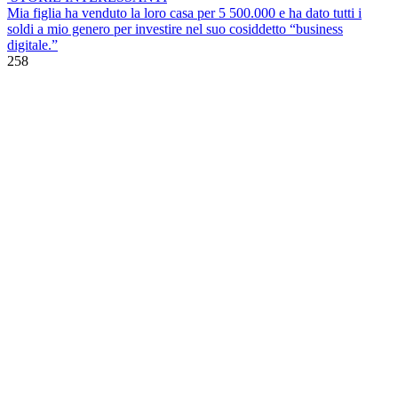
Mia figlia ha venduto la loro casa per 5 500.000 e ha dato tutti i
soldi a mio genero per investire nel suo cosiddetto “business
digitale.”
258