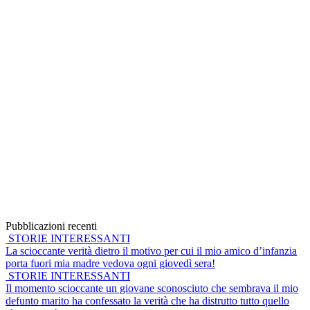
Pubblicazioni recenti
STORIE INTERESSANTI
La scioccante verità dietro il motivo per cui il mio amico d’infanzia
porta fuori mia madre vedova ogni giovedì sera!
STORIE INTERESSANTI
Il momento scioccante un giovane sconosciuto che sembrava il mio
defunto marito ha confessato la verità che ha distrutto tutto quello