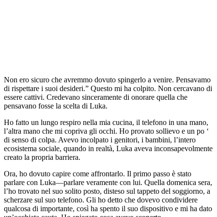
Non ero sicuro che avremmo dovuto spingerlo a venire. Pensavamo
di rispettare i suoi desideri.” Questo mi ha colpito. Non cercavano di
essere cattivi. Credevano sinceramente di onorare quella che
pensavano fosse la scelta di Luka.
Ho fatto un lungo respiro nella mia cucina, il telefono in una mano,
l’altra mano che mi copriva gli occhi. Ho provato sollievo e un po ‘
di senso di colpa. Avevo incolpato i genitori, i bambini, l’intero
ecosistema sociale, quando in realtà, Luka aveva inconsapevolmente
creato la propria barriera.
Ora, ho dovuto capire come affrontarlo. Il primo passo è stato
parlare con Luka—parlare veramente con lui. Quella domenica sera,
l’ho trovato nel suo solito posto, disteso sul tappeto del soggiorno, a
scherzare sul suo telefono. Gli ho detto che dovevo condividere
qualcosa di importante, così ha spento il suo dispositivo e mi ha dato