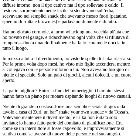
diffuse intorno, non il tipo cattivo ma il tipo sollevato e caldo. Il
resto era sorprendentemente facile: si stendevano sull’erba,
scavavano nei semplici snack che avevamo messo fuori (patatine,
spiedini di frutta e brownies) e parlavano di niente e di tutto.
Hanno giocato cornhole, a turno whacking una vecchia piñata che
ho trovato nel garage, e ridacchiavano ogni volta che si rifiutava di
rompere—fino a quando finalmente ha fatto, caramelle doccia in
tutto il luogo.
In mezzo a tutto il divertimento, ho visto le spalle di Luka rilassarsi.
Per la prima volta dopo mesi, ho visto mio figlio accendersi mentre
si collegava con le persone intorno a lui. Non avevamo bisogno di
niente di speciale. Solo un paio di giochi, alcuni dolcetti, e un cuore
aperto.
La parte migliore? Entro la fine del pomeriggio, i bambini stessi
hanno fatto un piano per ruotare ospitando luoghi di ritrovo casuali.
Niente di grande o costoso-forse una semplice serata di gioco da
tavolo a casa di Zuri, un bar” make your own sundae » da Tessa’s.
Volevano mantenere il divertimento, e Luka non è stato solo
invitato; lo hanno fatto parte del comitato di pianificazione. Era
come se un interruttore si fosse capovolto, e improvvisamente si
sentiva come se avesse di nuovo delle persone nel suo angolo.