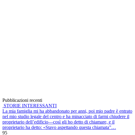
Pubblicazioni recenti
STORIE INTERESSANTI
La mia famiglia mi ha abbandonato per anni, poi mio padre è entrato
nel mio studio legale del centro e ha minacciato di farmi chiudere il
proprietario dell’edificio—così gli ho detto di chiamare, e il
proprietario ha detto: «Stavo aspettando questa chiamata”…
95