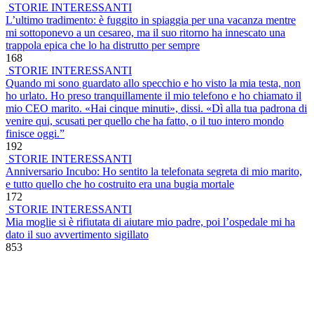
STORIE INTERESSANTI
L’ultimo tradimento: è fuggito in spiaggia per una vacanza mentre
mi sottoponevo a un cesareo, ma il suo ritorno ha innescato una
trappola epica che lo ha distrutto per sempre
168
STORIE INTERESSANTI
Quando mi sono guardato allo specchio e ho visto la mia testa, non
ho urlato. Ho preso tranquillamente il mio telefono e ho chiamato il
mio CEO marito. «Hai cinque minuti», dissi. «Dì alla tua padrona di
venire qui, scusati per quello che ha fatto, o il tuo intero mondo
finisce oggi.”
192
STORIE INTERESSANTI
Anniversario Incubo: Ho sentito la telefonata segreta di mio marito,
e tutto quello che ho costruito era una bugia mortale
172
STORIE INTERESSANTI
Mia moglie si è rifiutata di aiutare mio padre, poi l’ospedale mi ha
dato il suo avvertimento sigillato
853