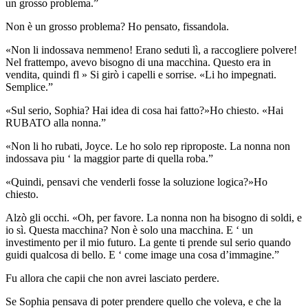
un grosso problema.”
Non è un grosso problema? Ho pensato, fissandola.
«Non li indossava nemmeno! Erano seduti lì, a raccogliere polvere!
Nel frattempo, avevo bisogno di una macchina. Questo era in
vendita, quindi fl » Si girò i capelli e sorrise. «Li ho impegnati.
Semplice.”
«Sul serio, Sophia? Hai idea di cosa hai fatto?»Ho chiesto. «Hai
RUBATO alla nonna.”
«Non li ho rubati, Joyce. Le ho solo rep riproposte. La nonna non
indossava piu ‘ la maggior parte di quella roba.”
«Quindi, pensavi che venderli fosse la soluzione logica?»Ho
chiesto.
Alzò gli occhi. «Oh, per favore. La nonna non ha bisogno di soldi, e
io sì. Questa macchina? Non è solo una macchina. E ‘ un
investimento per il mio futuro. La gente ti prende sul serio quando
guidi qualcosa di bello. E ‘ come image una cosa d’immagine.”
Fu allora che capii che non avrei lasciato perdere.
Se Sophia pensava di poter prendere quello che voleva, e che la