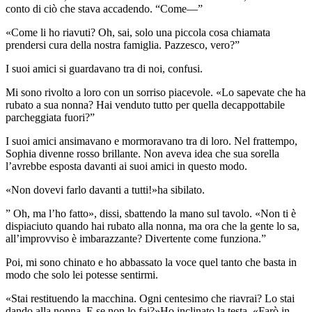
conto di ciò che stava accadendo. “Come—”
«Come li ho riavuti? Oh, sai, solo una piccola cosa chiamata
prendersi cura della nostra famiglia. Pazzesco, vero?”
I suoi amici si guardavano tra di noi, confusi.
Mi sono rivolto a loro con un sorriso piacevole. «Lo sapevate che ha
rubato a sua nonna? Hai venduto tutto per quella decappottabile
parcheggiata fuori?”
I suoi amici ansimavano e mormoravano tra di loro. Nel frattempo,
Sophia divenne rosso brillante. Non aveva idea che sua sorella
l’avrebbe esposta davanti ai suoi amici in questo modo.
«Non dovevi farlo davanti a tutti!»ha sibilato.
” Oh, ma l’ho fatto», dissi, sbattendo la mano sul tavolo. «Non ti è
dispiaciuto quando hai rubato alla nonna, ma ora che la gente lo sa,
all’improvviso è imbarazzante? Divertente come funziona.”
Poi, mi sono chinato e ho abbassato la voce quel tanto che basta in
modo che solo lei potesse sentirmi.
«Stai restituendo la macchina. Ogni centesimo che riavrai? Lo stai
dando alla nonna. E se non lo fai?»Ho inclinato la testa. «Farò in