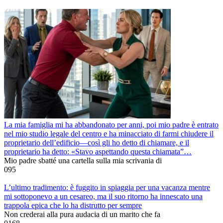
La mia famiglia mi ha abbandonato per anni, poi mio padre è entrato
nel mio studio legale del centro e ha minacciato di farmi chiudere il
proprietario dell’edificio—così gli ho detto di chiamare, e il
proprietario ha detto: «Stavo aspettando questa chiamata”…
Mio padre sbatté una cartella sulla mia scrivania di
0
95
L’ultimo tradimento: è fuggito in spiaggia per una vacanza mentre
mi sottoponevo a un cesareo, ma il suo ritorno ha innescato una
trappola epica che lo ha distrutto per sempre
Non crederai alla pura audacia di un marito che fa