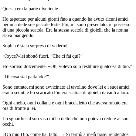
Questa era la parte divertente.
Ho aspettato per alcuni giorni fino a quando ha avuto alcuni amici
per una delle sue piccole feste. Poi, mi sono presentato, in possesso
di una piccola scatola. Era la stessa scatola di gioielli che la nonna
stava piangendo.
Sophia è stata sorpresa di vedermi.
«Joyce?»lei sbottò fuori. “Che ci fai qui?”
Ho sorriso dolcemente. «Oh, volevo solo restituire qualcosa di tuo.”
“Di cosa stai parlando?”
Sono entrato, mi sono avvicinato al tavolino dove lei e i suoi amici
erano seduti e ho scaricato l’intera scatola di gioielli davanti a loro.
Ogni anello, ogni collana e ogni braccialetto che aveva rubato era
ora di fronte a lei.
Lo sguardo sul suo viso mi ha detto che non poteva credere ai suoi
occhi.
«Oh mio Dio, come hai fatto—» Si fermò a metà frase, rendendosi