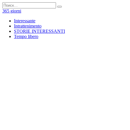
Перейти
Search
к
for:
365 giorni
содержанию
Interessante
Intrattenimento
STORIE INTERESSANTI
Tempo libero