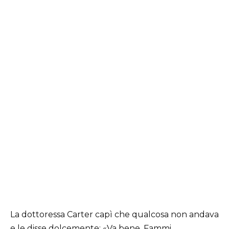
La dottoressa Carter capì che qualcosa non andava
e le disse dolcemente: «Va bene. Fammi