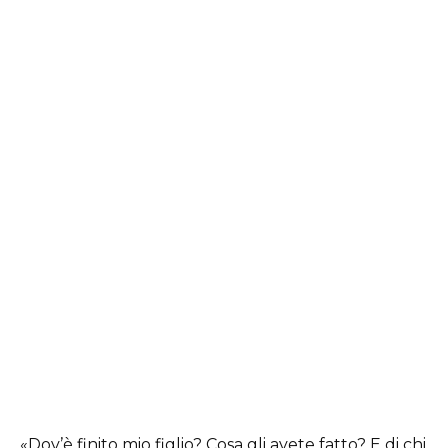
«Dov’è finito mio figlio? Cosa gli avete fatto? E di chi