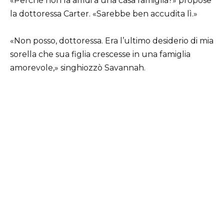
«Perché non la affidi a una casa famiglia?» propose
la dottoressa Carter. «Sarebbe ben accudita lì.»
«Non posso, dottoressa. Era l’ultimo desiderio di mia
sorella che sua figlia crescesse in una famiglia
amorevole,» singhiozzò Savannah.