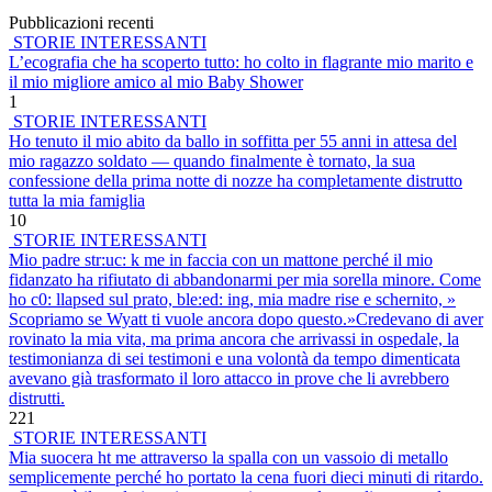
Pubblicazioni recenti
STORIE INTERESSANTI
L’ecografia che ha scoperto tutto: ho colto in flagrante mio marito e
il mio migliore amico al mio Baby Shower
1
STORIE INTERESSANTI
Ho tenuto il mio abito da ballo in soffitta per 55 anni in attesa del
mio ragazzo soldato — quando finalmente è tornato, la sua
confessione della prima notte di nozze ha completamente distrutto
tutta la mia famiglia
10
STORIE INTERESSANTI
Mio padre str:uc: k me in faccia con un mattone perché il mio
fidanzato ha rifiutato di abbandonarmi per mia sorella minore. Come
ho c0: llapsed sul prato, ble:ed: ing, mia madre rise e schernito, »
Scopriamo se Wyatt ti vuole ancora dopo questo.»Credevano di aver
rovinato la mia vita, ma prima ancora che arrivassi in ospedale, la
testimonianza di sei testimoni e una volontà da tempo dimenticata
avevano già trasformato il loro attacco in prove che li avrebbero
distrutti.
221
STORIE INTERESSANTI
Mia suocera ht me attraverso la spalla con un vassoio di metallo
semplicemente perché ho portato la cena fuori dieci minuti di ritardo.