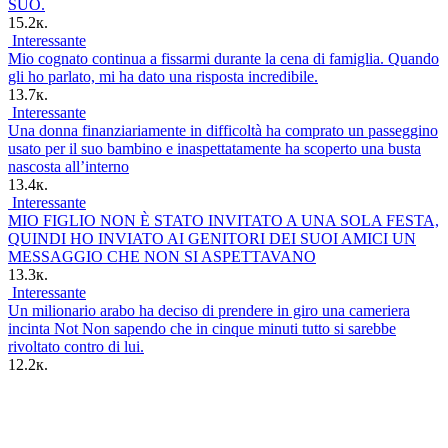
SUO.
15.2к.
Interessante
Mio cognato continua a fissarmi durante la cena di famiglia. Quando
gli ho parlato, mi ha dato una risposta incredibile.
13.7к.
Interessante
Una donna finanziariamente in difficoltà ha comprato un passeggino
usato per il suo bambino e inaspettatamente ha scoperto una busta
nascosta all’interno
13.4к.
Interessante
MIO FIGLIO NON È STATO INVITATO A UNA SOLA FESTA,
QUINDI HO INVIATO AI GENITORI DEI SUOI AMICI UN
MESSAGGIO CHE NON SI ASPETTAVANO
13.3к.
Interessante
Un milionario arabo ha deciso di prendere in giro una cameriera
incinta Not Non sapendo che in cinque minuti tutto si sarebbe
rivoltato contro di lui.
12.2к.