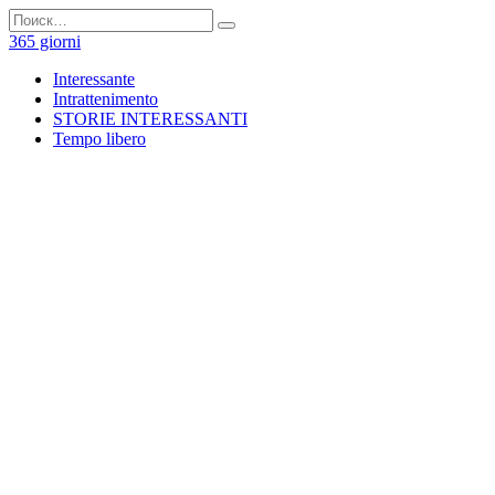
Перейти
Search
к
for:
365 giorni
содержанию
Interessante
Intrattenimento
STORIE INTERESSANTI
Tempo libero