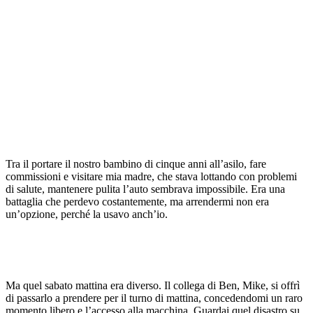
Tra il portare il nostro bambino di cinque anni all’asilo, fare
commissioni e visitare mia madre, che stava lottando con problemi
di salute, mantenere pulita l’auto sembrava impossibile. Era una
battaglia che perdevo costantemente, ma arrendermi non era
un’opzione, perché la usavo anch’io.
Ma quel sabato mattina era diverso. Il collega di Ben, Mike, si offrì
di passarlo a prendere per il turno di mattina, concedendomi un raro
momento libero e l’accesso alla macchina. Guardai quel disastro su