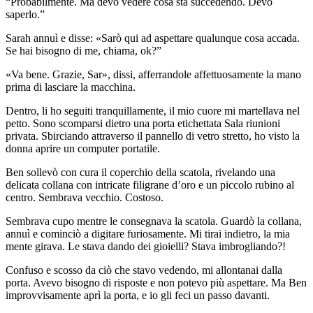
“Probabilmente. Ma devo vedere cosa sta succedendo. Devo
saperlo.”
Sarah annuì e disse: «Sarò qui ad aspettare qualunque cosa accada.
Se hai bisogno di me, chiama, ok?”
«Va bene. Grazie, Sar», dissi, afferrandole affettuosamente la mano
prima di lasciare la macchina.
Dentro, li ho seguiti tranquillamente, il mio cuore mi martellava nel
petto. Sono scomparsi dietro una porta etichettata Sala riunioni
privata. Sbirciando attraverso il pannello di vetro stretto, ho visto la
donna aprire un computer portatile.
Ben sollevò con cura il coperchio della scatola, rivelando una
delicata collana con intricate filigrane d’oro e un piccolo rubino al
centro. Sembrava vecchio. Costoso.
Sembrava cupo mentre le consegnava la scatola. Guardò la collana,
annuì e cominciò a digitare furiosamente. Mi tirai indietro, la mia
mente girava. Le stava dando dei gioielli? Stava imbrogliando?!
Confuso e scosso da ciò che stavo vedendo, mi allontanai dalla
porta. Avevo bisogno di risposte e non potevo più aspettare. Ma Ben
improvvisamente aprì la porta, e io gli feci un passo davanti.