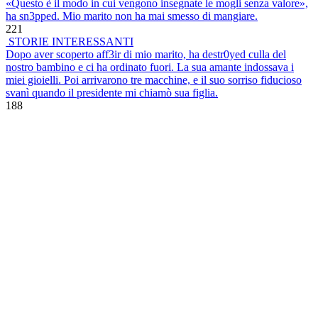
«Questo è il modo in cui vengono insegnate le mogli senza valore»,
ha sn3pped. Mio marito non ha mai smesso di mangiare.
221
STORIE INTERESSANTI
Dopo aver scoperto aff3ir di mio marito, ha destr0yed culla del
nostro bambino e ci ha ordinato fuori. La sua amante indossava i
miei gioielli. Poi arrivarono tre macchine, e il suo sorriso fiducioso
svanì quando il presidente mi chiamò sua figlia.
188