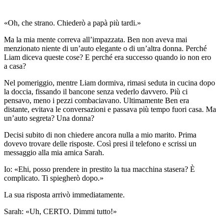
«Oh, che strano. Chiederò a papà più tardi.»
Ma la mia mente correva all’impazzata. Ben non aveva mai
menzionato niente di un’auto elegante o di un’altra donna. Perché
Liam diceva queste cose? E perché era successo quando io non ero
a casa?
Nel pomeriggio, mentre Liam dormiva, rimasi seduta in cucina dopo
la doccia, fissando il bancone senza vederlo davvero. Più ci
pensavo, meno i pezzi combaciavano. Ultimamente Ben era
distante, evitava le conversazioni e passava più tempo fuori casa. Ma
un’auto segreta? Una donna?
Decisi subito di non chiedere ancora nulla a mio marito. Prima
dovevo trovare delle risposte. Così presi il telefono e scrissi un
messaggio alla mia amica Sarah.
Io: «Ehi, posso prendere in prestito la tua macchina stasera? È
complicato. Ti spiegherò dopo.»
La sua risposta arrivò immediatamente.
Sarah: «Uh, CERTO. Dimmi tutto!»