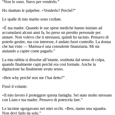
“Non lo sono. Stavo per venderlo.”
Ho sbattuto le palpebre. «Venderlo? Perché?”
Le spalle di mio marito sono crollate.
«È tua madre. Quando le sue spese mediche hanno iniziato ad
accumularsi alcuni anni fa, ho preso un prestito personale per
aiutare. Non volevo che ti stressassi, quindi ho taciuto. Pensavo di
poterlo gestire, ma con interesse, è andato fuori controllo. La donna
che hai visto — Marissa-è una consulente finanziaria. Mi sta
aiutando a capire come pagarlo.”
La mia rabbia si dissolse all’istante, sostituita dal senso di colpa,
quando finalmente capii perché era così formale. Anche la
digitazione ha finalmente avuto senso.
«Ben why perché non me l’hai detto?”
Fissò il volante.
«Il mio lavoro è proteggere questa famiglia. Sei stato molto stressato
con Liam e tua madre. Pensavo di potercela fare.”
Le lacrime sgorgavano nei miei occhi. «Ben, siamo una squadra.
Non devi farlo da solo.”