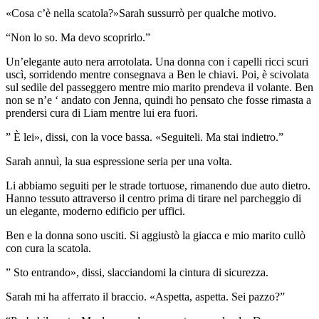
«Cosa c’è nella scatola?»Sarah sussurrò per qualche motivo.
“Non lo so. Ma devo scoprirlo.”
Un’elegante auto nera arrotolata. Una donna con i capelli ricci scuri
uscì, sorridendo mentre consegnava a Ben le chiavi. Poi, è scivolata
sul sedile del passeggero mentre mio marito prendeva il volante. Ben
non se n’e ‘ andato con Jenna, quindi ho pensato che fosse rimasta a
prendersi cura di Liam mentre lui era fuori.
” È lei», dissi, con la voce bassa. «Seguiteli. Ma stai indietro.”
Sarah annuì, la sua espressione seria per una volta.
Li abbiamo seguiti per le strade tortuose, rimanendo due auto dietro.
Hanno tessuto attraverso il centro prima di tirare nel parcheggio di
un elegante, moderno edificio per uffici.
Ben e la donna sono usciti. Si aggiustò la giacca e mio marito cullò
con cura la scatola.
” Sto entrando», dissi, slacciandomi la cintura di sicurezza.
Sarah mi ha afferrato il braccio. «Aspetta, aspetta. Sei pazzo?”