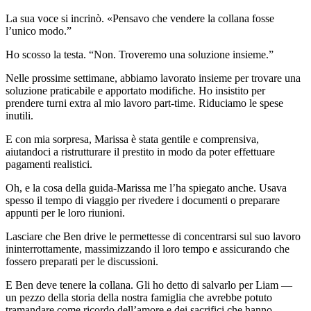
La sua voce si incrinò. «Pensavo che vendere la collana fosse
l’unico modo.”
Ho scosso la testa. “Non. Troveremo una soluzione insieme.”
Nelle prossime settimane, abbiamo lavorato insieme per trovare una
soluzione praticabile e apportato modifiche. Ho insistito per
prendere turni extra al mio lavoro part-time. Riduciamo le spese
inutili.
E con mia sorpresa, Marissa è stata gentile e comprensiva,
aiutandoci a ristrutturare il prestito in modo da poter effettuare
pagamenti realistici.
Oh, e la cosa della guida-Marissa me l’ha spiegato anche. Usava
spesso il tempo di viaggio per rivedere i documenti o preparare
appunti per le loro riunioni.
Lasciare che Ben drive le permettesse di concentrarsi sul suo lavoro
ininterrottamente, massimizzando il loro tempo e assicurando che
fossero preparati per le discussioni.
E Ben deve tenere la collana. Gli ho detto di salvarlo per Liam —
un pezzo della storia della nostra famiglia che avrebbe potuto
tramandare come ricordo dell’amore e dei sacrifici che hanno