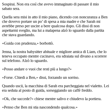
Sospirai. Non era così che avevo immaginato di passare il mio
sabato sera.
Quella sera misi in atto il mio piano, dicendo con noncuranza a Ben
che dovevo portare un po’ di spesa a mia madre e che Sarah mi
avrebbe preso per uscire a bere qualcosa dopo. Gli dissi di non
aspettarmi sveglio, ma lui a malapena alzò lo sguardo dalla partita
che stava guardando.
«Guida con prudenza,» borbottò.
Jenna, la nostra babysitter abituale e migliore amica di Liam, che lo
teneva occupato mentre cucinavo, era sdraiata sul divano a scorrere
sul telefono. Alzò lo sguardo.
«Posso andare o vuoi che resti più a lungo?»
«Forse. Chiedi a Ben,» dissi, forzando un sorriso.
Quando uscii, la macchina di Sarah era parcheggiata nel vialetto. Lei
era seduta al posto di guida, sorseggiando un caffè freddo.
«Ok, che succede?» chiese mentre salivo e chiudevo la portiera.
«Penso che Ben mi stia nascondendo qualcosa.»