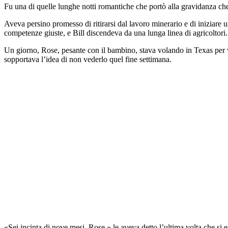
Fu una di quelle lunghe notti romantiche che portò alla gravidanza ch
Aveva persino promesso di ritirarsi dal lavoro minerario e di iniziare
competenze giuste, e Bill discendeva da una lunga linea di agricoltori.
Un giorno, Rose, pesante con il bambino, stava volando in Texas per ve
sopportava l’idea di non vederlo quel fine settimana.
«Sei incinta di nove mesi, Rose,» le aveva detto l’ultima volta che si e