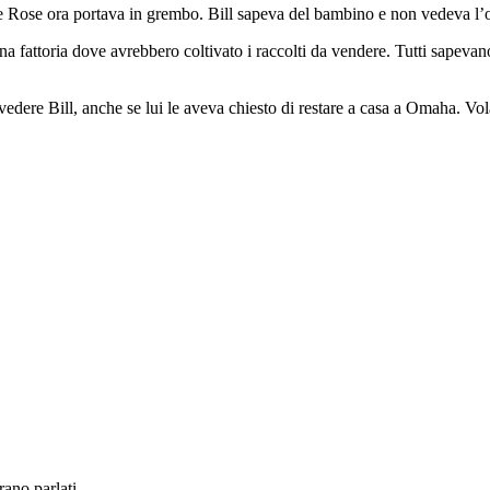
e Rose ora portava in grembo. Bill sapeva del bambino e non vedeva l’or
 una fattoria dove avrebbero coltivato i raccolti da vendere. Tutti sap
dere Bill, anche se lui le aveva chiesto di restare a casa a Omaha. Volar
rano parlati.