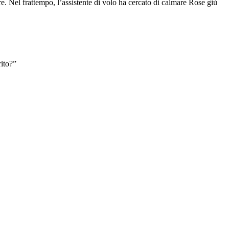
re. Nel frattempo, l’assistente di volo ha cercato di calmare Rose giù
rito?”