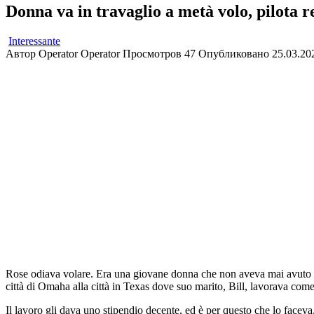
Donna va in travaglio a metà volo, pilota 
Interessante
Автор
Operator Operator
Просмотров
47
Опубликовано
25.03.20
Rose odiava volare. Era una giovane donna che non aveva mai avuto l’op
città di Omaha alla città in Texas dove suo marito, Bill, lavorava com
Il lavoro gli dava uno stipendio decente, ed è per questo che lo faceva