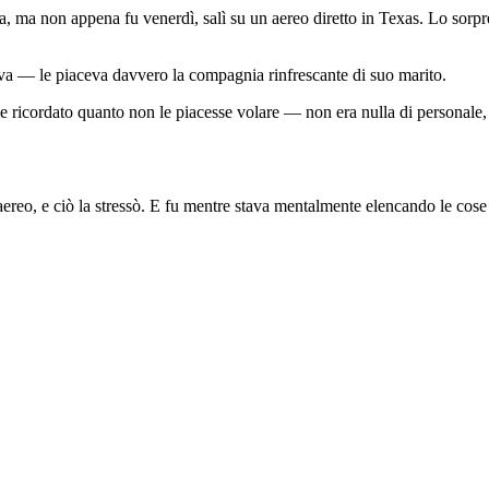
, ma non appena fu venerdì, salì su un aereo diretto in Texas. Lo sorpres
ava — le piaceva davvero la compagnia rinfrescante di suo marito.
 ricordato quanto non le piacesse volare — non era nulla di personale, s
e aereo, e ciò la stressò. E fu mentre stava mentalmente elencando le cos