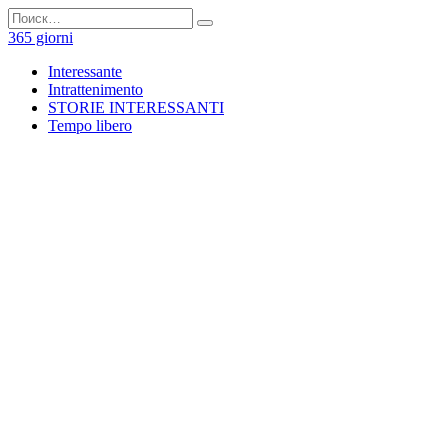
Перейти
Search
к
for:
365 giorni
содержанию
Interessante
Intrattenimento
STORIE INTERESSANTI
Tempo libero