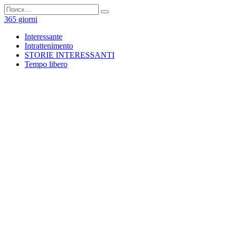
Перейти
Search
к
for:
365 giorni
содержанию
Interessante
Intrattenimento
STORIE INTERESSANTI
Tempo libero