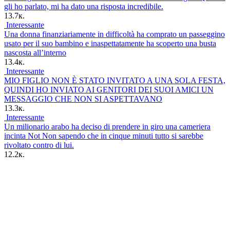
gli ho parlato, mi ha dato una risposta incredibile.
13.7к.
Interessante
Una donna finanziariamente in difficoltà ha comprato un passeggino
usato per il suo bambino e inaspettatamente ha scoperto una busta
nascosta all’interno
13.4к.
Interessante
MIO FIGLIO NON È STATO INVITATO A UNA SOLA FESTA,
QUINDI HO INVIATO AI GENITORI DEI SUOI AMICI UN
MESSAGGIO CHE NON SI ASPETTAVANO
13.3к.
Interessante
Un milionario arabo ha deciso di prendere in giro una cameriera
incinta Not Non sapendo che in cinque minuti tutto si sarebbe
rivoltato contro di lui.
12.2к.