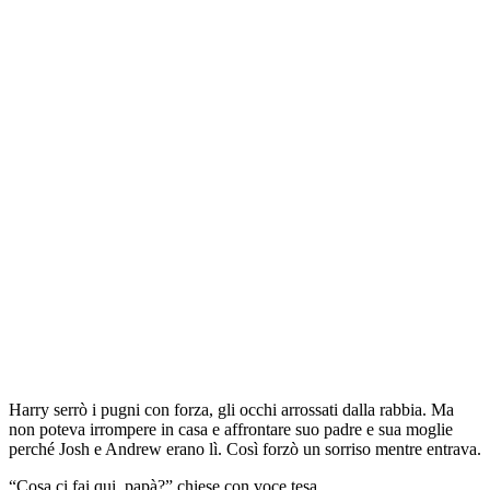
Harry serrò i pugni con forza, gli occhi arrossati dalla rabbia. Ma
non poteva irrompere in casa e affrontare suo padre e sua moglie
perché Josh e Andrew erano lì. Così forzò un sorriso mentre entrava.
“Cosa ci fai qui, papà?” chiese con voce tesa.