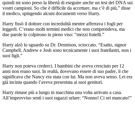
quindi mi sono preso la libertà di eseguire anche un test del DNA sui
vostri campioni. So che è difficile da accettare, ma c’è di più,” disse
il medico, spingendo alcuni documenti verso Harry.
Harry fissò il dottore con incredulità mentre afferrava i fogli per
leggerli. C’erano molti termini medici che non comprendeva, ma
due parole lo colpirono in pieno viso: “mezzi fratelli.”
Harry alzò lo sguardo su Dr. Dennison, scioccato. “Esatto, signor
Campbell. Andrew e Josh sono tecnicamente i suoi fratellastri, non i
suoi figli.”
Harry non poteva crederci. I bambini che aveva cresciuto per 12
anni non erano suoi. In realtà, dovevano essere di suo padre, il che
significava che Nancy era stata con lui. Ma non aveva senso. Lei era
già incinta quando l’aveva presentata ai suoi genitori.
Harry rimase più a lungo in macchina una volta arrivato a casa.
All’improvviso sentì i suoi ragazzi urlare: “Nonno! Ci sei mancato!”