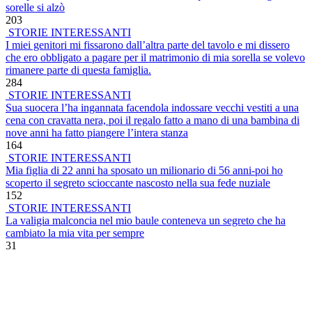
sorelle si alzò
203
STORIE INTERESSANTI
I miei genitori mi fissarono dall’altra parte del tavolo e mi dissero
che ero obbligato a pagare per il matrimonio di mia sorella se volevo
rimanere parte di questa famiglia.
284
STORIE INTERESSANTI
Sua suocera l’ha ingannata facendola indossare vecchi vestiti a una
cena con cravatta nera, poi il regalo fatto a mano di una bambina di
nove anni ha fatto piangere l’intera stanza
164
STORIE INTERESSANTI
Mia figlia di 22 anni ha sposato un milionario di 56 anni-poi ho
scoperto il segreto scioccante nascosto nella sua fede nuziale
152
STORIE INTERESSANTI
La valigia malconcia nel mio baule conteneva un segreto che ha
cambiato la mia vita per sempre
31