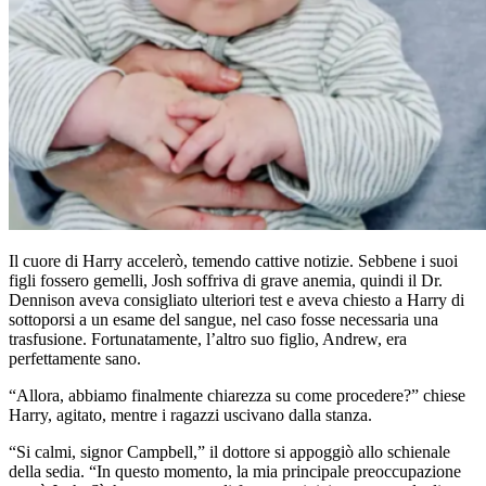
Il cuore di Harry accelerò, temendo cattive notizie. Sebbene i suoi
figli fossero gemelli, Josh soffriva di grave anemia, quindi il Dr.
Dennison aveva consigliato ulteriori test e aveva chiesto a Harry di
sottoporsi a un esame del sangue, nel caso fosse necessaria una
trasfusione. Fortunatamente, l’altro suo figlio, Andrew, era
perfettamente sano.
“Allora, abbiamo finalmente chiarezza su come procedere?” chiese
Harry, agitato, mentre i ragazzi uscivano dalla stanza.
“Si calmi, signor Campbell,” il dottore si appoggiò allo schienale
della sedia. “In questo momento, la mia principale preoccupazione