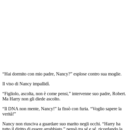
“Hai dormito con mio padre, Nancy?” esplose contro sua moglie.
Il viso di Nancy impallidì.
“Figliolo, ascolta, non è come pensi,” intervenne suo padre, Robert.
Ma Harry non gli diede ascolto.
“Il DNA non mente, Nancy!” la fissò con furia. “Voglio sapere la
verità!”
Nancy non riusciva a guardare suo marito negli occhi. “Harry ha
tutto il diritto di essere arrabbiato,” pensò tra sé e sé, ricordando la