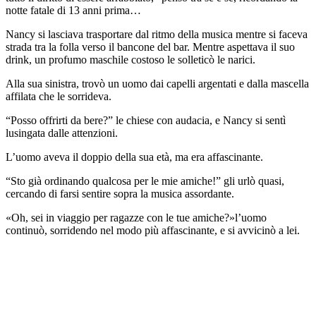
notte fatale di 13 anni prima…
Nancy si lasciava trasportare dal ritmo della musica mentre si faceva
strada tra la folla verso il bancone del bar. Mentre aspettava il suo
drink, un profumo maschile costoso le solleticò le narici.
Alla sua sinistra, trovò un uomo dai capelli argentati e dalla mascella
affilata che le sorrideva.
“Posso offrirti da bere?” le chiese con audacia, e Nancy si sentì
lusingata dalle attenzioni.
L’uomo aveva il doppio della sua età, ma era affascinante.
“Sto già ordinando qualcosa per le mie amiche!” gli urlò quasi,
cercando di farsi sentire sopra la musica assordante.
«Oh, sei in viaggio per ragazze con le tue amiche?»l’uomo
continuò, sorridendo nel modo più affascinante, e si avvicinò a lei.