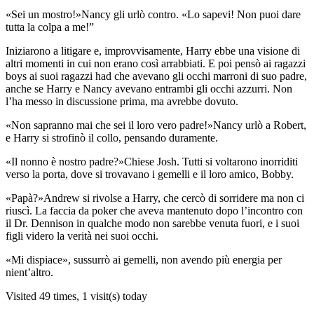
«Sei un mostro!»Nancy gli urlò contro. «Lo sapevi! Non puoi dare
tutta la colpa a me!”
Iniziarono a litigare e, improvvisamente, Harry ebbe una visione di
altri momenti in cui non erano così arrabbiati. E poi pensò ai ragazzi
boys ai suoi ragazzi had che avevano gli occhi marroni di suo padre,
anche se Harry e Nancy avevano entrambi gli occhi azzurri. Non
l’ha messo in discussione prima, ma avrebbe dovuto.
«Non sapranno mai che sei il loro vero padre!»Nancy urlò a Robert,
e Harry si strofinò il collo, pensando duramente.
«Il nonno è nostro padre?»Chiese Josh. Tutti si voltarono inorriditi
verso la porta, dove si trovavano i gemelli e il loro amico, Bobby.
«Papà?»Andrew si rivolse a Harry, che cercò di sorridere ma non ci
riuscì. La faccia da poker che aveva mantenuto dopo l’incontro con
il Dr. Dennison in qualche modo non sarebbe venuta fuori, e i suoi
figli videro la verità nei suoi occhi.
«Mi dispiace», sussurrò ai gemelli, non avendo più energia per
nient’altro.
Visited 49 times, 1 visit(s) today