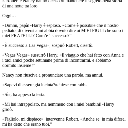
E Robert e Nancy hanno deciso di mantenere il segreto della storia
di una notte tra loro.
Oggi…
«Dimmi, papà!»Harry è esploso. «Come è possibile che il nostro
pediatra di diversi anni abbia dovuto dire ai MIEI FIGLI che sono i
miei FRATELLI? Com’e ‘ successo?”
«È successo a Las Vegas», sospirò Robert, disertò.
«Vegas Vegas» sussurrò Harry. «Il viaggio che hai fatto con Anna e
i tuoi amici poche settimane prima di incontrarmi, e abbiamo
dormito insieme?”
Nancy non riusciva a pronunciare una parola, ma annuì.
«Sapevi di essere già incinta?»chiese con rabbia.
«Sì», ha appeso la testa.
«Mi hai intrappolato, ma nemmeno con i miei bambini!»Harry
gridò.
«Figliolo, mi dispiace», intervenne Robert. «Anche se, in mia difesa,
mi ha detto che erano tuoi.”