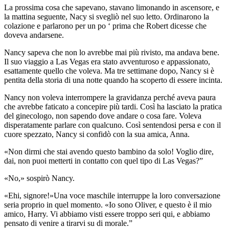
La prossima cosa che sapevano, stavano limonando in ascensore, e
la mattina seguente, Nacy si svegliò nel suo letto. Ordinarono la
colazione e parlarono per un po ‘ prima che Robert dicesse che
doveva andarsene.
Nancy sapeva che non lo avrebbe mai più rivisto, ma andava bene.
Il suo viaggio a Las Vegas era stato avventuroso e appassionato,
esattamente quello che voleva. Ma tre settimane dopo, Nancy si è
pentita della storia di una notte quando ha scoperto di essere incinta.
Nancy non voleva interrompere la gravidanza perché aveva paura
che avrebbe faticato a concepire più tardi. Così ha lasciato la pratica
del ginecologo, non sapendo dove andare o cosa fare. Voleva
disperatamente parlare con qualcuno. Così sentendosi persa e con il
cuore spezzato, Nancy si confidò con la sua amica, Anna.
«Non dirmi che stai avendo questo bambino da solo! Voglio dire,
dai, non puoi metterti in contatto con quel tipo di Las Vegas?”
«No,» sospirò Nancy.
«Ehi, signore!»Una voce maschile interruppe la loro conversazione
seria proprio in quel momento. «Io sono Oliver, e questo è il mio
amico, Harry. Vi abbiamo visti essere troppo seri qui, e abbiamo
pensato di venire a tirarvi su di morale.”