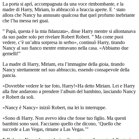
La porta si aprì, accompagnata da una voce rimbombante, e la
madre di Harry, Miriam, lo abbracciò a braccia aperte. E ‘ stato
allora che Nancy ha annusato qualcosa that quel profumo inebriante
che l’ha messa nei guai.
” Papà, questa è la mia fidanzata», disse Harry mentre si allontanava
da suo padre solo per rivelare Robert Robert. ” Ma come puoi
vedere, c’è un’altra sorpresa in serbo», continuò Harry, tirando
Nancy al suo fianco mentre entravano nella casa. «Abbiamo due
gemelli!”
La madre di Harry, Miriam, era l’immagine della gioia, tirando
Nancy strettamente nel suo abbraccio, essendo consapevole della
pancia.
«Dovrebbe vedere le tue foto, Harry!»Ha detto Miriam. Lei e Harry
alla fine andarono a prendere l’album del bambino, lasciando Nancy
e Robert da soli.
«Nancy è Nancy» iniziò Robert, ma lei lo interruppe.
«Sono di Harry. Non avevo idea che fosse tuo figlio. Ma questi
bambini sono suoi. Facciamo quello che dicono, ‘Quello che
succede a Las Vegas, rimane a Las Vegas.’”