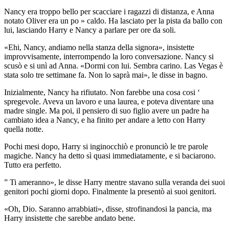
Nancy era troppo bello per scacciare i ragazzi di distanza, e Anna
notato Oliver era un po » caldo. Ha lasciato per la pista da ballo con
lui, lasciando Harry e Nancy a parlare per ore da soli.
«Ehi, Nancy, andiamo nella stanza della signora», insistette
improvvisamente, interrompendo la loro conversazione. Nancy si
scusò e si unì ad Anna. «Dormi con lui. Sembra carino. Las Vegas è
stata solo tre settimane fa. Non lo saprà mai», le disse in bagno.
Inizialmente, Nancy ha rifiutato. Non farebbe una cosa cosi ‘
spregevole. Aveva un lavoro e una laurea, e poteva diventare una
madre single. Ma poi, il pensiero di suo figlio avere un padre ha
cambiato idea a Nancy, e ha finito per andare a letto con Harry
quella notte.
Pochi mesi dopo, Harry si inginocchiò e pronunciò le tre parole
magiche. Nancy ha detto sì quasi immediatamente, e si baciarono.
Tutto era perfetto.
” Ti ameranno», le disse Harry mentre stavano sulla veranda dei suoi
genitori pochi giorni dopo. Finalmente la presentò ai suoi genitori.
«Oh, Dio. Saranno arrabbiati», disse, strofinandosi la pancia, ma
Harry insistette che sarebbe andato bene.