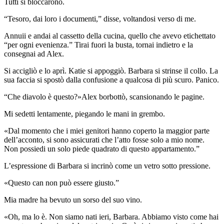
Tutti si bloccarono.
“Tesoro, dai loro i documenti,” disse, voltandosi verso di me.
Annuii e andai al cassetto della cucina, quello che avevo etichettato
“per ogni evenienza.” Tirai fuori la busta, tornai indietro e la
consegnai ad Alex.
Si accigliò e lo aprì. Katie si appoggiò. Barbara si strinse il collo. La
sua faccia si spostò dalla confusione a qualcosa di più scuro. Panico.
“Che diavolo è questo?»Alex borbottò, scansionando le pagine.
Mi sedetti lentamente, piegando le mani in grembo.
«Dal momento che i miei genitori hanno coperto la maggior parte
dell’acconto, si sono assicurati che l’atto fosse solo a mio nome.
Non possiedi un solo piede quadrato di questo appartamento.”
L’espressione di Barbara si incrinò come un vetro sotto pressione.
«Questo can non può essere giusto.”
Mia madre ha bevuto un sorso del suo vino.
«Oh, ma lo è. Non siamo nati ieri, Barbara. Abbiamo visto come hai