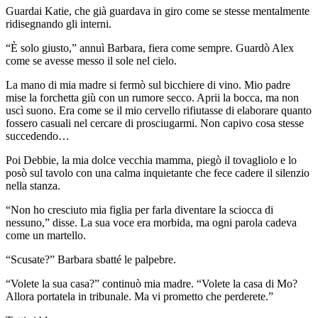
Guardai Katie, che già guardava in giro come se stesse mentalmente
ridisegnando gli interni.
“È solo giusto,” annuì Barbara, fiera come sempre. Guardò Alex
come se avesse messo il sole nel cielo.
La mano di mia madre si fermò sul bicchiere di vino. Mio padre
mise la forchetta giù con un rumore secco. Aprii la bocca, ma non
uscì suono. Era come se il mio cervello rifiutasse di elaborare quanto
fossero casuali nel cercare di prosciugarmi. Non capivo cosa stesse
succedendo…
Poi Debbie, la mia dolce vecchia mamma, piegò il tovagliolo e lo
posò sul tavolo con una calma inquietante che fece cadere il silenzio
nella stanza.
“Non ho cresciuto mia figlia per farla diventare la sciocca di
nessuno,” disse. La sua voce era morbida, ma ogni parola cadeva
come un martello.
“Scusate?” Barbara sbatté le palpebre.
“Volete la sua casa?” continuò mia madre. “Volete la casa di Mo?
Allora portatela in tribunale. Ma vi prometto che perderete.”