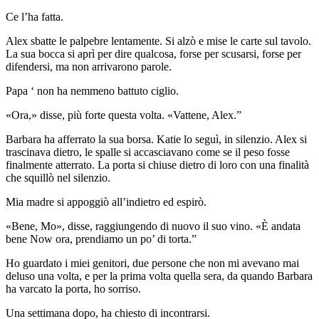
Ce l’ha fatta.
Alex sbatte le palpebre lentamente. Si alzò e mise le carte sul tavolo.
La sua bocca si aprì per dire qualcosa, forse per scusarsi, forse per
difendersi, ma non arrivarono parole.
Papa ‘ non ha nemmeno battuto ciglio.
«Ora,» disse, più forte questa volta. «Vattene, Alex.”
Barbara ha afferrato la sua borsa. Katie lo seguì, in silenzio. Alex si
trascinava dietro, le spalle si accasciavano come se il peso fosse
finalmente atterrato. La porta si chiuse dietro di loro con una finalità
che squillò nel silenzio.
Mia madre si appoggiò all’indietro ed espirò.
«Bene, Mo», disse, raggiungendo di nuovo il suo vino. «È andata
bene Now ora, prendiamo un po’ di torta.”
Ho guardato i miei genitori, due persone che non mi avevano mai
deluso una volta, e per la prima volta quella sera, da quando Barbara
ha varcato la porta, ho sorriso.
Una settimana dopo, ha chiesto di incontrarsi.