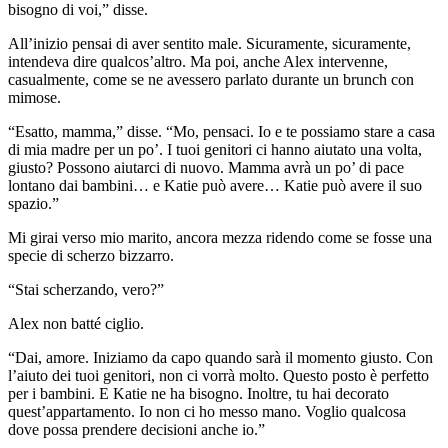
bisogno di voi,” disse.
All’inizio pensai di aver sentito male. Sicuramente, sicuramente,
intendeva dire qualcos’altro. Ma poi, anche Alex intervenne,
casualmente, come se ne avessero parlato durante un brunch con
mimose.
“Esatto, mamma,” disse. “Mo, pensaci. Io e te possiamo stare a casa
di mia madre per un po’. I tuoi genitori ci hanno aiutato una volta,
giusto? Possono aiutarci di nuovo. Mamma avrà un po’ di pace
lontano dai bambini… e Katie può avere… Katie può avere il suo
spazio.”
Mi girai verso mio marito, ancora mezza ridendo come se fosse una
specie di scherzo bizzarro.
“Stai scherzando, vero?”
Alex non batté ciglio.
“Dai, amore. Iniziamo da capo quando sarà il momento giusto. Con
l’aiuto dei tuoi genitori, non ci vorrà molto. Questo posto è perfetto
per i bambini. E Katie ne ha bisogno. Inoltre, tu hai decorato
quest’appartamento. Io non ci ho messo mano. Voglio qualcosa
dove possa prendere decisioni anche io.”