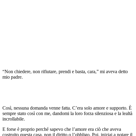
“Non chiedere, non rifiutare, prendi e basta, cara,” mi aveva detto
mio padre.
Così, nessuna domanda venne fatta. C’era solo amore e supporto. È
sempre stato così con me, dandomi la loro forza silenziosa e la lealtà
incrollabile.
E forse è proprio perché sapevo che l’amore era ciò che aveva
costruito questa casa, non il diritto o l’obbligo. Poi, iniziai a notare il