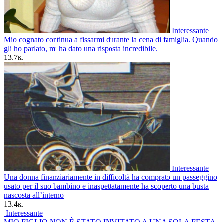
Interessante
Mio cognato continua a fissarmi durante la cena di famiglia. Quando
gli ho parlato, mi ha dato una risposta incredibile.
13.7к.
Interessante
Una donna finanziariamente in difficoltà ha comprato un passeggino
usato per il suo bambino e inaspettatamente ha scoperto una busta
nascosta all’interno
13.4к.
Interessante
MIO FIGLIO NON È STATO INVITATO A UNA SOLA FESTA,