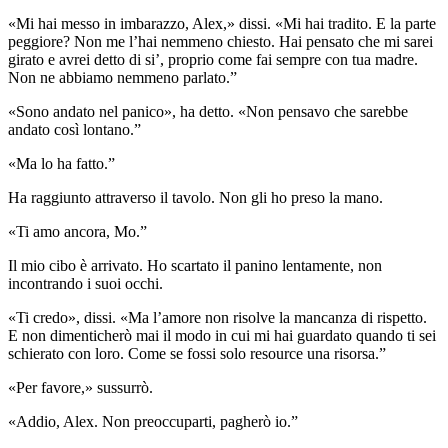
«Mi hai messo in imbarazzo, Alex,» dissi. «Mi hai tradito. E la parte
peggiore? Non me l’hai nemmeno chiesto. Hai pensato che mi sarei
girato e avrei detto di si’, proprio come fai sempre con tua madre.
Non ne abbiamo nemmeno parlato.”
«Sono andato nel panico», ha detto. «Non pensavo che sarebbe
andato così lontano.”
«Ma lo ha fatto.”
Ha raggiunto attraverso il tavolo. Non gli ho preso la mano.
«Ti amo ancora, Mo.”
Il mio cibo è arrivato. Ho scartato il panino lentamente, non
incontrando i suoi occhi.
«Ti credo», dissi. «Ma l’amore non risolve la mancanza di rispetto.
E non dimenticherò mai il modo in cui mi hai guardato quando ti sei
schierato con loro. Come se fossi solo resource una risorsa.”
«Per favore,» sussurrò.
«Addio, Alex. Non preoccuparti, pagherò io.”