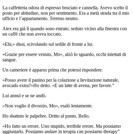
La caffetteria odora di espresso bruciato e cannella. Avevo scelto il
posto per abitudine, non per sentimento. Era a metà strada tra il mio
ufficio e l’appartamento. Terreno neutro.
Alex era già lì quando sono entrato, seduto vicino alla finestra con
un caffè che non aveva toccato.
«Ehi,» dissi, scivolando sul sedile di fronte a lui.
«Grazie per essere venuto, Mo», alzò lo sguardo, occhi iniettati di
sangue.
Un cameriere è apparso prima che potessi rispondere.
«Posso avere il panino per la colazione a lievitazione naturale,
avocado extra?»Ho detto. «E un latte di avena, per favore.”
Lui annuì e se ne andò.
«Non voglio il divorzio, Mo», esalò lentamente.
Ho sbattuto le palpebre. Dritto al punto. Bello.
«Ho fatto un errore. Uno stupido, terribile errore. Ma possiamo
aggiustarlo. Possiamo andare in terapia can possiamo therapy”