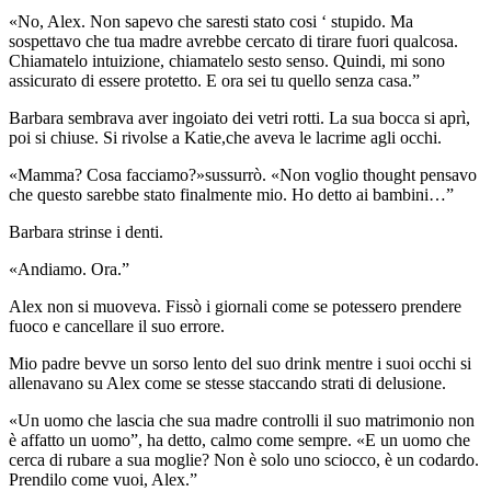
«No, Alex. Non sapevo che saresti stato cosi ‘ stupido. Ma
sospettavo che tua madre avrebbe cercato di tirare fuori qualcosa.
Chiamatelo intuizione, chiamatelo sesto senso. Quindi, mi sono
assicurato di essere protetto. E ora sei tu quello senza casa.”
Barbara sembrava aver ingoiato dei vetri rotti. La sua bocca si aprì,
poi si chiuse. Si rivolse a Katie,che aveva le lacrime agli occhi.
«Mamma? Cosa facciamo?»sussurrò. «Non voglio thought pensavo
che questo sarebbe stato finalmente mio. Ho detto ai bambini…”
Barbara strinse i denti.
«Andiamo. Ora.”
Alex non si muoveva. Fissò i giornali come se potessero prendere
fuoco e cancellare il suo errore.
Mio padre bevve un sorso lento del suo drink mentre i suoi occhi si
allenavano su Alex come se stesse staccando strati di delusione.
«Un uomo che lascia che sua madre controlli il suo matrimonio non
è affatto un uomo”, ha detto, calmo come sempre. «E un uomo che
cerca di rubare a sua moglie? Non è solo uno sciocco, è un codardo.
Prendilo come vuoi, Alex.”