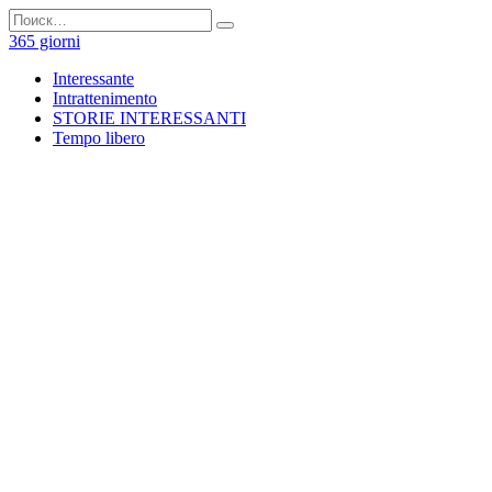
Перейти
Search
к
for:
365 giorni
содержанию
Interessante
Intrattenimento
STORIE INTERESSANTI
Tempo libero