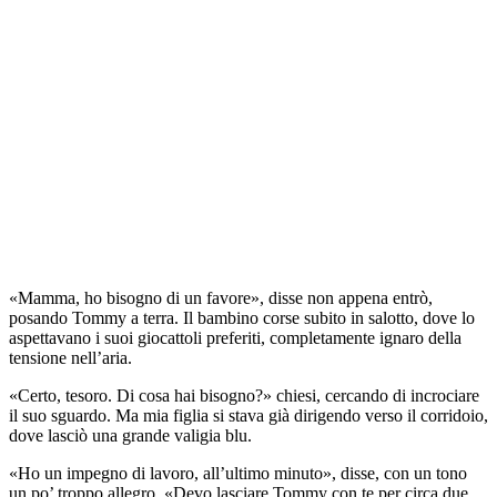
«Mamma, ho bisogno di un favore», disse non appena entrò,
posando Tommy a terra. Il bambino corse subito in salotto, dove lo
aspettavano i suoi giocattoli preferiti, completamente ignaro della
tensione nell’aria.
«Certo, tesoro. Di cosa hai bisogno?» chiesi, cercando di incrociare
il suo sguardo. Ma mia figlia si stava già dirigendo verso il corridoio,
dove lasciò una grande valigia blu.
«Ho un impegno di lavoro, all’ultimo minuto», disse, con un tono
un po’ troppo allegro. «Devo lasciare Tommy con te per circa due