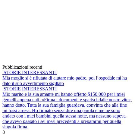
Pubblicazioni recenti
STORIE INTERESSANTI
Mia moglie si è rifiutata di aiutare mio padre, poi l’ospedale mi ha
dato il suo avvertimento sigillato
STORIE INTERESSANTI
Mio marito e la sua amante mi hanno offerto $150.000 per i miei
gemelli appena nati. «Firma i documenti e sparisci dalle nostre vite»,
hanno detto. Tutta la sua famiglia guardava, convinta che alla fine
mi fossi arresa. Ho firmato senza dire una parola e me ne sono
andato con i miei bambini quella stessa notte, ma nessuno sapeva
che avevo passato i sei mesi precedenti a prepararmi per quella
singola firma.
8