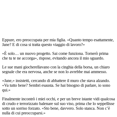
Eppure, ero preoccupata per mia figlia. «Quanto tempo esattamente,
Jane? E di cosa si tratta questo viaggio di lavoro?»
«È solo… un nuovo progetto. Sai come funziona. Tornerò prima
che tu te ne accorga», rispose, evitando ancora il mio sguardo.
Le sue mani giocherellavano con la cinghia della borsa, un chiaro
segnale che era nervosa, anche se non lo avrebbe mai ammesso.
«Jane,» insistetti, cercando di abbattere il muro che stava alzando.
«Va tutto bene? Sembri esausta. Se hai bisogno di parlare, io sono
qui.»
Finalmente incontrò i miei occhi, e per un breve istante vidi qualcosa
di crudo e terrorizzato balenare sul suo viso, prima che lo seppellisse
sotto un sorriso forzato. «Sto bene, davvero. Solo stanca. Non c’è
nulla di cui preoccuparsi.»