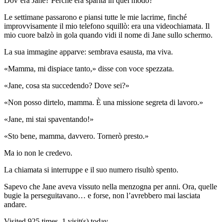
Dov’era Jane? Perché era sparita in quel modo?
Le settimane passarono e piansi tutte le mie lacrime, finché
improvvisamente il mio telefono squillò: era una videochiamata. Il
mio cuore balzò in gola quando vidi il nome di Jane sullo schermo.
La sua immagine apparve: sembrava esausta, ma viva.
«Mamma, mi dispiace tanto,» disse con voce spezzata.
«Jane, cosa sta succedendo? Dove sei?»
«Non posso dirtelo, mamma. È una missione segreta di lavoro.»
«Jane, mi stai spaventando!»
«Sto bene, mamma, davvero. Tornerò presto.»
Ma io non le credevo.
La chiamata si interruppe e il suo numero risultò spento.
Sapevo che Jane aveva vissuto nella menzogna per anni. Ora, quelle
bugie la perseguitavano… e forse, non l’avrebbero mai lasciata
andare.
Visited 925 times, 1 visit(s) today