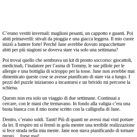
C’erano vestiti invernali: maglioni pesanti, un cappotto e guanti. Poi
abiti primaverili: stivali da pioggia e una giacca leggera. Il mio cuore
iniziò a battere forte! Perché Jane avrebbe dovuto impacchettare
abiti per più stagioni se doveva stare via solo una settimana?
Poi trovai quello che sembrava un kit di pronto soccorso: giocattoli,
medicinali, l’inalatore per l’asma di Tommy, le sue pillole per le
allergie e una bottiglia di sciroppo per la tosse. Jane non avrebbe mai
dimenticato queste cose se avesse pianificato di stare via a lungo. I
pezzi del puzzle iniziarono a incastrarsi e un brivido mi percorse la
schiena.
Questo non era solo un viaggio di due settimane. Continuai a
cercare, con le mani che tremavano. In fondo alla valigia c’era una
busta bianca con il mio nome scritto con la calligrafia di Jane.
Dentro, c’erano soldi. Tanti! Più di quanti ne avessi mai visti portare
da lei. Il respiro mi si fermò in gola mentre una terribile realizzazione
si fece strada nella mia mente. Jane non stava pianificando di tornare
presto… forse mai!