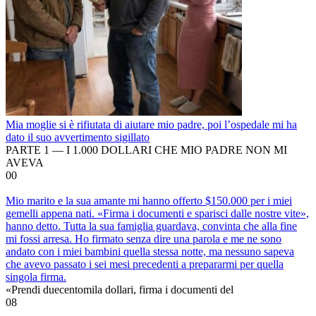
Mia moglie si è rifiutata di aiutare mio padre, poi l’ospedale mi ha
dato il suo avvertimento sigillato
PARTE 1 — I 1.000 DOLLARI CHE MIO PADRE NON MI
AVEVA
0
0
Mio marito e la sua amante mi hanno offerto $150.000 per i miei
gemelli appena nati. «Firma i documenti e sparisci dalle nostre vite»,
hanno detto. Tutta la sua famiglia guardava, convinta che alla fine
mi fossi arresa. Ho firmato senza dire una parola e me ne sono
andato con i miei bambini quella stessa notte, ma nessuno sapeva
che avevo passato i sei mesi precedenti a prepararmi per quella
singola firma.
«Prendi duecentomila dollari, firma i documenti del
0
8