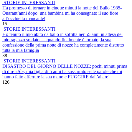
STORIE INTERESSANTI
Ha promesso di tornare in cinque minuti la notte del Ballo 1985-
Quarant’anni dopo, una bambina mi ha consegnato il suo fiore
all’occhiello mancante!
15
STORIE INTERESSANTI
Ho tenuto il mio abito da ballo in soffitta per 55 anni in attesa del
mio ragazzo soldato — quando finalmente è tornato, la sua
confessione della prima notte di nozze ha completamente distrutto
tutta la mia famiglia
38
STORIE INTERESSANTI
DISASTRO DEL GIORNO DELLE NOZZE: pochi minuti prima
di dire «Sì», mia figlia di 5 anni ha sussurrato sette parole che mi
hanno fatto afferrare la sua mano e FUGGIRE dall’altare!
126