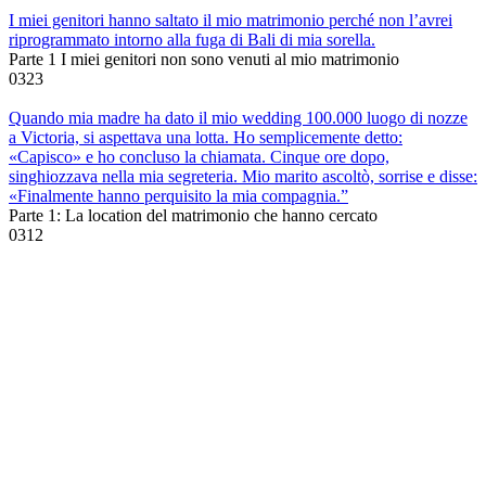
I miei genitori hanno saltato il mio matrimonio perché non l’avrei
riprogrammato intorno alla fuga di Bali di mia sorella.
Parte 1 I miei genitori non sono venuti al mio matrimonio
0
323
Quando mia madre ha dato il mio wedding 100.000 luogo di nozze
a Victoria, si aspettava una lotta. Ho semplicemente detto:
«Capisco» e ho concluso la chiamata. Cinque ore dopo,
singhiozzava nella mia segreteria. Mio marito ascoltò, sorrise e disse:
«Finalmente hanno perquisito la mia compagnia.”
Parte 1: La location del matrimonio che hanno cercato
0
312