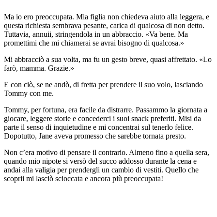
Ma io ero preoccupata. Mia figlia non chiedeva aiuto alla leggera, e
questa richiesta sembrava pesante, carica di qualcosa di non detto.
Tuttavia, annuii, stringendola in un abbraccio. «Va bene. Ma
promettimi che mi chiamerai se avrai bisogno di qualcosa.»
Mi abbracciò a sua volta, ma fu un gesto breve, quasi affrettato. «Lo
farò, mamma. Grazie.»
E con ciò, se ne andò, di fretta per prendere il suo volo, lasciando
Tommy con me.
Tommy, per fortuna, era facile da distrarre. Passammo la giornata a
giocare, leggere storie e concederci i suoi snack preferiti. Misi da
parte il senso di inquietudine e mi concentrai sul tenerlo felice.
Dopotutto, Jane aveva promesso che sarebbe tornata presto.
Non c’era motivo di pensare il contrario. Almeno fino a quella sera,
quando mio nipote si versò del succo addosso durante la cena e
andai alla valigia per prendergli un cambio di vestiti. Quello che
scoprii mi lasciò scioccata e ancora più preoccupata!