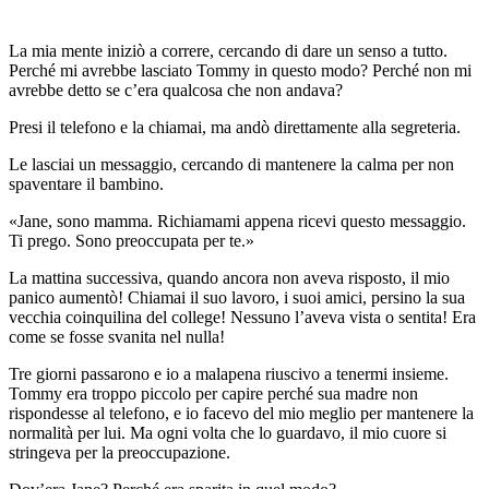
La mia mente iniziò a correre, cercando di dare un senso a tutto.
Perché mi avrebbe lasciato Tommy in questo modo? Perché non mi
avrebbe detto se c’era qualcosa che non andava?
Presi il telefono e la chiamai, ma andò direttamente alla segreteria.
Le lasciai un messaggio, cercando di mantenere la calma per non
spaventare il bambino.
«Jane, sono mamma. Richiamami appena ricevi questo messaggio.
Ti prego. Sono preoccupata per te.»
La mattina successiva, quando ancora non aveva risposto, il mio
panico aumentò! Chiamai il suo lavoro, i suoi amici, persino la sua
vecchia coinquilina del college! Nessuno l’aveva vista o sentita! Era
come se fosse svanita nel nulla!
Tre giorni passarono e io a malapena riuscivo a tenermi insieme.
Tommy era troppo piccolo per capire perché sua madre non
rispondesse al telefono, e io facevo del mio meglio per mantenere la
normalità per lui. Ma ogni volta che lo guardavo, il mio cuore si
stringeva per la preoccupazione.