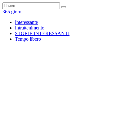
Перейти
Search
к
for:
365 giorni
содержанию
Interessante
Intrattenimento
STORIE INTERESSANTI
Tempo libero