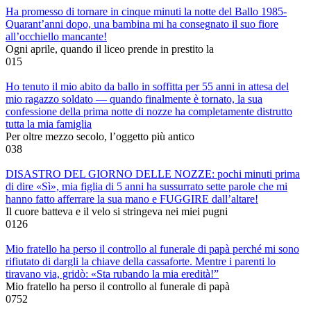
Ha promesso di tornare in cinque minuti la notte del Ballo 1985-
Quarant’anni dopo, una bambina mi ha consegnato il suo fiore
all’occhiello mancante!
Ogni aprile, quando il liceo prende in prestito la
0
15
Ho tenuto il mio abito da ballo in soffitta per 55 anni in attesa del
mio ragazzo soldato — quando finalmente è tornato, la sua
confessione della prima notte di nozze ha completamente distrutto
tutta la mia famiglia
Per oltre mezzo secolo, l’oggetto più antico
0
38
DISASTRO DEL GIORNO DELLE NOZZE: pochi minuti prima
di dire «Sì», mia figlia di 5 anni ha sussurrato sette parole che mi
hanno fatto afferrare la sua mano e FUGGIRE dall’altare!
Il cuore batteva e il velo si stringeva nei miei pugni
0
126
Mio fratello ha perso il controllo al funerale di papà perché mi sono
rifiutato di dargli la chiave della cassaforte. Mentre i parenti lo
tiravano via, gridò: «Sta rubando la mia eredità!”
Mio fratello ha perso il controllo al funerale di papà
0
752