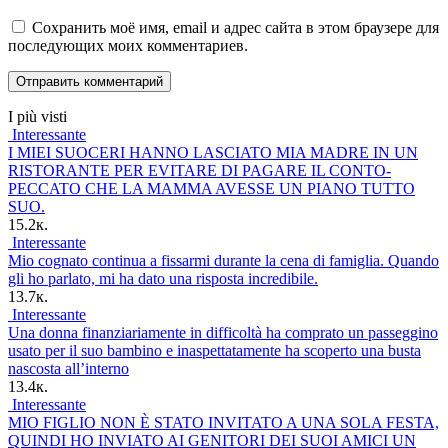
Сохранить моё имя, email и адрес сайта в этом браузере для
последующих моих комментариев.
I più visti
Interessante
I MIEI SUOCERI HANNO LASCIATO MIA MADRE IN UN
RISTORANTE PER EVITARE DI PAGARE IL CONTO-
PECCATO CHE LA MAMMA AVESSE UN PIANO TUTTO
SUO.
15.2к.
Interessante
Mio cognato continua a fissarmi durante la cena di famiglia. Quando
gli ho parlato, mi ha dato una risposta incredibile.
13.7к.
Interessante
Una donna finanziariamente in difficoltà ha comprato un passeggino
usato per il suo bambino e inaspettatamente ha scoperto una busta
nascosta all’interno
13.4к.
Interessante
MIO FIGLIO NON È STATO INVITATO A UNA SOLA FESTA,
QUINDI HO INVIATO AI GENITORI DEI SUOI AMICI UN