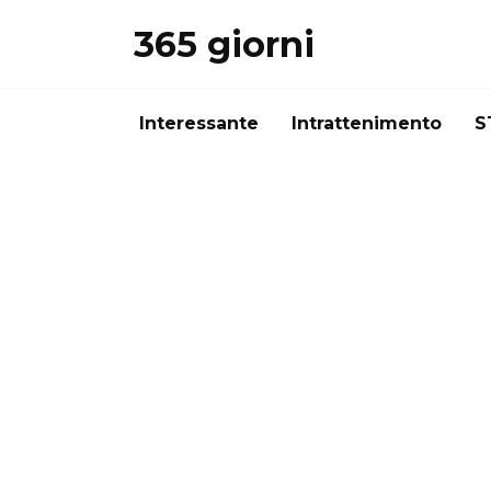
Перейти
365 giorni
к
содержанию
Interessante
Intrattenimento
S