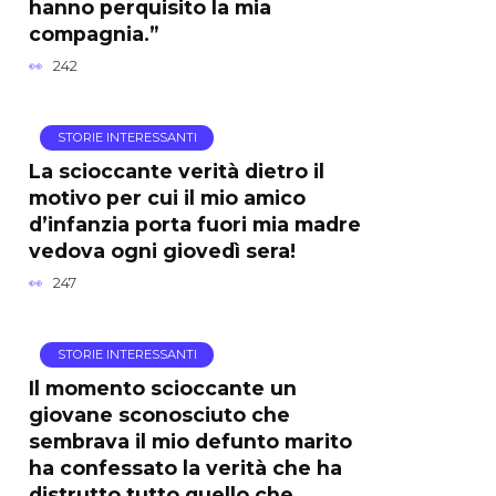
hanno perquisito la mia
compagnia.”
242
STORIE INTERESSANTI
La scioccante verità dietro il
motivo per cui il mio amico
d’infanzia porta fuori mia madre
vedova ogni giovedì sera!
247
STORIE INTERESSANTI
Il momento scioccante un
giovane sconosciuto che
sembrava il mio defunto marito
ha confessato la verità che ha
distrutto tutto quello che