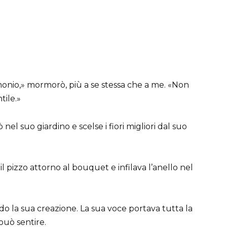
imonio,» mormorò, più a se stessa che a me. «Non
tile.»
el suo giardino e scelse i fiori migliori dal suo
pizzo attorno al bouquet e infilava l’anello nel
o la sua creazione. La sua voce portava tutta la
può sentire.