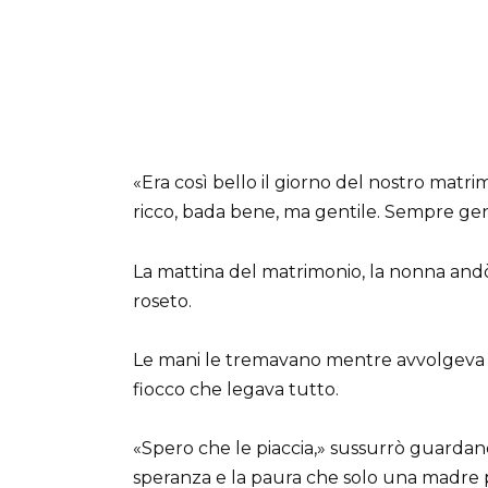
«Era così bello il giorno del nostro matr
ricco, bada bene, ma gentile. Sempre gen
La mattina del matrimonio, la nonna andò n
roseto.
Le mani le tremavano mentre avvolgeva il 
fiocco che legava tutto.
«Spero che le piaccia,» sussurrò guardand
speranza e la paura che solo una madre 