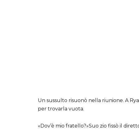
Un sussulto risuonò nella riunione. A Ryan
per trovarla vuota.
«Dov’è mio fratello?»Suo zio fissò il dire