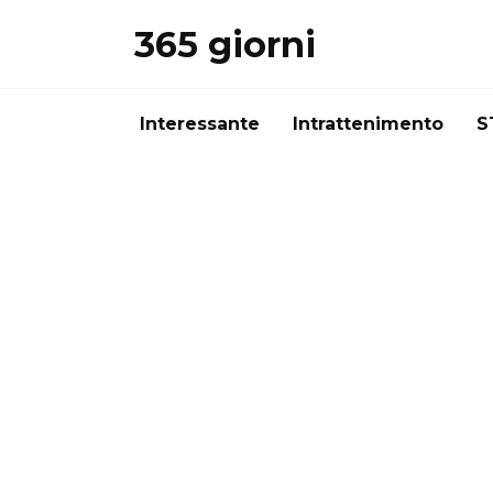
Перейти
365 giorni
к
содержанию
Interessante
Intrattenimento
S