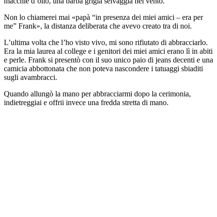
macchie d’olio, una barba grigia selvaggia nel vento.
Non lo chiamerei mai «papà “in presenza dei miei amici – era per
me” Frank», la distanza deliberata che avevo creato tra di noi.
L’ultima volta che l’ho visto vivo, mi sono rifiutato di abbracciarlo.
Era la mia laurea al college e i genitori dei miei amici erano lì in abiti
e perle. Frank si presentò con il suo unico paio di jeans decenti e una
camicia abbottonata che non poteva nascondere i tatuaggi sbiaditi
sugli avambracci.
Quando allungò la mano per abbracciarmi dopo la cerimonia,
indietreggiai e offrii invece una fredda stretta di mano.