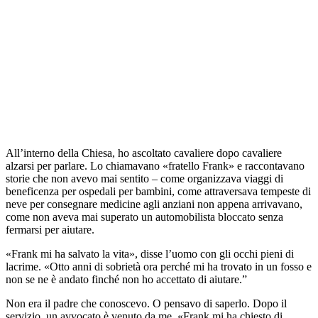
All’interno della Chiesa, ho ascoltato cavaliere dopo cavaliere
alzarsi per parlare. Lo chiamavano «fratello Frank» e raccontavano
storie che non avevo mai sentito – come organizzava viaggi di
beneficenza per ospedali per bambini, come attraversava tempeste di
neve per consegnare medicine agli anziani non appena arrivavano,
come non aveva mai superato un automobilista bloccato senza
fermarsi per aiutare.
«Frank mi ha salvato la vita», disse l’uomo con gli occhi pieni di
lacrime. «Otto anni di sobrietà ora perché mi ha trovato in un fosso e
non se ne è andato finché non ho accettato di aiutare.”
Non era il padre che conoscevo. O pensavo di saperlo. Dopo il
servizio, un avvocato è venuto da me. «Frank mi ha chiesto di