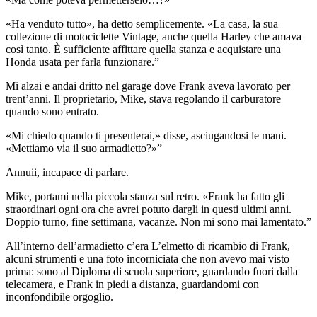
«Ha venduto tutto», ha detto semplicemente. «La casa, la sua
collezione di motociclette Vintage, anche quella Harley che amava
così tanto. È sufficiente affittare quella stanza e acquistare una
Honda usata per farla funzionare.”
Mi alzai e andai dritto nel garage dove Frank aveva lavorato per
trent’anni. Il proprietario, Mike, stava regolando il carburatore
quando sono entrato.
«Mi chiedo quando ti presenterai,» disse, asciugandosi le mani.
«Mettiamo via il suo armadietto?»”
Annuii, incapace di parlare.
Mike, portami nella piccola stanza sul retro. «Frank ha fatto gli
straordinari ogni ora che avrei potuto dargli in questi ultimi anni.
Doppio turno, fine settimana, vacanze. Non mi sono mai lamentato.”
All’interno dell’armadietto c’era L’elmetto di ricambio di Frank,
alcuni strumenti e una foto incorniciata che non avevo mai visto
prima: sono al Diploma di scuola superiore, guardando fuori dalla
telecamera, e Frank in piedi a distanza, guardandomi con
inconfondibile orgoglio.