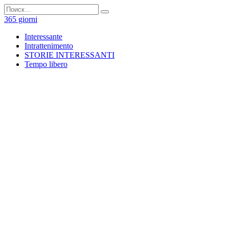
Перейти
Search
к
for:
365 giorni
содержанию
Interessante
Intrattenimento
STORIE INTERESSANTI
Tempo libero