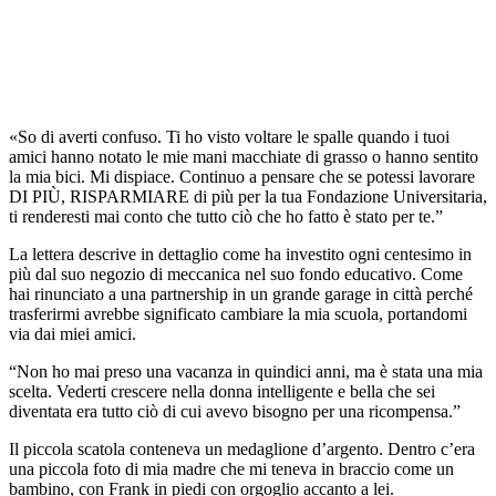
«So di averti confuso. Ti ho visto voltare le spalle quando i tuoi
amici hanno notato le mie mani macchiate di grasso o hanno sentito
la mia bici. Mi dispiace. Continuo a pensare che se potessi lavorare
DI PIÙ, RISPARMIARE di più per la tua Fondazione Universitaria,
ti renderesti mai conto che tutto ciò che ho fatto è stato per te.”
La lettera descrive in dettaglio come ha investito ogni centesimo in
più dal suo negozio di meccanica nel suo fondo educativo. Come
hai rinunciato a una partnership in un grande garage in città perché
trasferirmi avrebbe significato cambiare la mia scuola, portandomi
via dai miei amici.
“Non ho mai preso una vacanza in quindici anni, ma è stata una mia
scelta. Vederti crescere nella donna intelligente e bella che sei
diventata era tutto ciò di cui avevo bisogno per una ricompensa.”
Il piccola scatola conteneva un medaglione d’argento. Dentro c’era
una piccola foto di mia madre che mi teneva in braccio come un
bambino, con Frank in piedi con orgoglio accanto a lei.