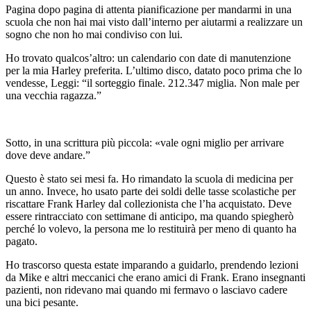
Pagina dopo pagina di attenta pianificazione per mandarmi in una
scuola che non hai mai visto dall’interno per aiutarmi a realizzare un
sogno che non ho mai condiviso con lui.
Ho trovato qualcos’altro: un calendario con date di manutenzione
per la mia Harley preferita. L’ultimo disco, datato poco prima che lo
vendesse, Leggi: “il sorteggio finale. 212.347 miglia. Non male per
una vecchia ragazza.”
Sotto, in una scrittura più piccola: «vale ogni miglio per arrivare
dove deve andare.”
Questo è stato sei mesi fa. Ho rimandato la scuola di medicina per
un anno. Invece, ho usato parte dei soldi delle tasse scolastiche per
riscattare Frank Harley dal collezionista che l’ha acquistato. Deve
essere rintracciato con settimane di anticipo, ma quando spiegherò
perché lo volevo, la persona me lo restituirà per meno di quanto ha
pagato.
Ho trascorso questa estate imparando a guidarlo, prendendo lezioni
da Mike e altri meccanici che erano amici di Frank. Erano insegnanti
pazienti, non ridevano mai quando mi fermavo o lasciavo cadere
una bici pesante.