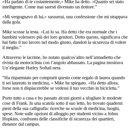
«Ha parlato di te costantemente,» Mike ha detto. «Quanto sei stato
intelligente. Come mai saresti diventato un dottore.”
«Mi vergognavo di lui,» sussurrai, una confessione che mi strappava
dalla gola.
Mike scosse la testa. «Lui lo sa. Ha detto che era normale che i
bambini volessero più dei loro genitori. Detto questo, significava che
hai fatto il tuo lavoro nel modo giusto, dandoti la sicurezza di volere
il meglio.”
Attraverso le lacrime, ho notato qualcos’altro nell’armadietto-che
rivista da motociclista con l’angolo abbassato. La pagina mostrava
Un’elegante Harley Softail nera.
“Ha risparmiato per comprarti questo come regalo di laurea quando
ti sei laureato in medicina, » Mike ha spiegato. «Ha detto allora,
forse non ti dispiacerebbe se vedessi il tuo vecchio in bicicletta.”
Porto tutto a casa e ho passato alcuni giorni a sfogliare le modeste
cose di Frank. In una scatola sotto il suo letto, ho trovato quaderni
pieni della sua calligrafia: ricerche su scuole di medicina, luoghi,
spese. Note sulle opzioni di alloggio per studenti vicino a Johns
Hopkins, confronto delle classifiche di sicurezza dei quartieri,
distanze dal campus.