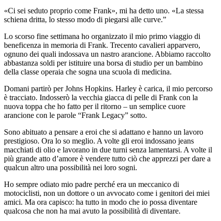
«Ci sei seduto proprio come Frank», mi ha detto uno. «La stessa
schiena dritta, lo stesso modo di piegarsi alle curve.”
Lo scorso fine settimana ho organizzato il mio primo viaggio di
beneficenza in memoria di Frank. Trecento cavalieri apparvero,
ognuno dei quali indossava un nastro arancione. Abbiamo raccolto
abbastanza soldi per istituire una borsa di studio per un bambino
della classe operaia che sogna una scuola di medicina.
Domani partirò per Johns Hopkins. Harley è carica, il mio percorso
è tracciato. Indosserò la vecchia giacca di pelle di Frank con la
nuova toppa che ho fatto per il ritorno – un semplice cuore
arancione con le parole “Frank Legacy” sotto.
Sono abituato a pensare a eroi che si adattano e hanno un lavoro
prestigioso. Ora lo so meglio. A volte gli eroi indossano jeans
macchiati di olio e lavorano in due turni senza lamentarsi. A volte il
più grande atto d’amore è vendere tutto ciò che apprezzi per dare a
qualcun altro una possibilità nei loro sogni.
Ho sempre odiato mio padre perché era un meccanico di
motociclisti, non un dottore o un avvocato come i genitori dei miei
amici. Ma ora capisco: ha tutto in modo che io possa diventare
qualcosa che non ha mai avuto la possibilità di diventare.