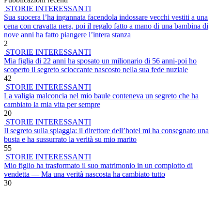
STORIE INTERESSANTI
Sua suocera l’ha ingannata facendola indossare vecchi vestiti a una
cena con cravatta nera, poi il regalo fatto a mano di una bambina di
nove anni ha fatto piangere l’intera stanza
2
STORIE INTERESSANTI
Mia figlia di 22 anni ha sposato un milionario di 56 anni-poi ho
scoperto il segreto scioccante nascosto nella sua fede nuziale
42
STORIE INTERESSANTI
La valigia malconcia nel mio baule conteneva un segreto che ha
cambiato la mia vita per sempre
20
STORIE INTERESSANTI
Il segreto sulla spiaggia: il direttore dell’hotel mi ha consegnato una
busta e ha sussurrato la verità su mio marito
55
STORIE INTERESSANTI
Mio figlio ha trasformato il suo matrimonio in un complotto di
vendetta — Ma una verità nascosta ha cambiato tutto
30