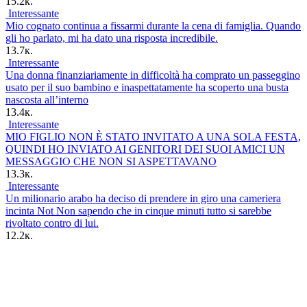
15.2к.
Interessante
Mio cognato continua a fissarmi durante la cena di famiglia. Quando
gli ho parlato, mi ha dato una risposta incredibile.
13.7к.
Interessante
Una donna finanziariamente in difficoltà ha comprato un passeggino
usato per il suo bambino e inaspettatamente ha scoperto una busta
nascosta all’interno
13.4к.
Interessante
MIO FIGLIO NON È STATO INVITATO A UNA SOLA FESTA,
QUINDI HO INVIATO AI GENITORI DEI SUOI AMICI UN
MESSAGGIO CHE NON SI ASPETTAVANO
13.3к.
Interessante
Un milionario arabo ha deciso di prendere in giro una cameriera
incinta Not Non sapendo che in cinque minuti tutto si sarebbe
rivoltato contro di lui.
12.2к.