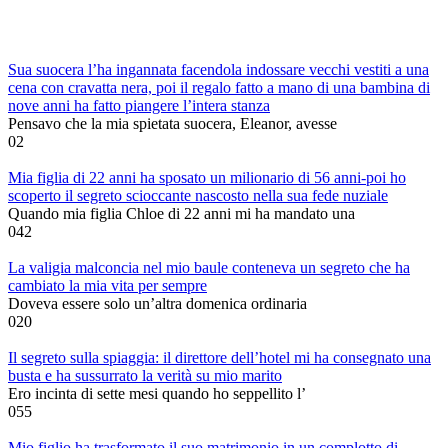
Sua suocera l’ha ingannata facendola indossare vecchi vestiti a una
cena con cravatta nera, poi il regalo fatto a mano di una bambina di
nove anni ha fatto piangere l’intera stanza
Pensavo che la mia spietata suocera, Eleanor, avesse
0
2
Mia figlia di 22 anni ha sposato un milionario di 56 anni-poi ho
scoperto il segreto scioccante nascosto nella sua fede nuziale
Quando mia figlia Chloe di 22 anni mi ha mandato una
0
42
La valigia malconcia nel mio baule conteneva un segreto che ha
cambiato la mia vita per sempre
Doveva essere solo un’altra domenica ordinaria
0
20
Il segreto sulla spiaggia: il direttore dell’hotel mi ha consegnato una
busta e ha sussurrato la verità su mio marito
Ero incinta di sette mesi quando ho seppellito l’
0
55
Mio figlio ha trasformato il suo matrimonio in un complotto di