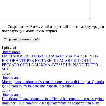
Сохранить моё имя, email и адрес сайта в этом браузере для
последующих моих комментариев.
I più visti
Interessante
I MIEI SUOCERI HANNO LASCIATO MIA MADRE IN UN
RISTORANTE PER EVITARE DI PAGARE IL CONTO-
PECCATO CHE LA MAMMA AVESSE UN PIANO TUTTO
SUO.
15.2к.
Interessante
Mio cognato continua a fissarmi durante la cena di famiglia. Quando
gli ho parlato, mi ha dato una risposta incredibile.
13.7к.
Interessante
Una donna finanziariamente in difficoltà ha comprato un passeggino
usato per il suo bambino e inaspettatamente ha scoperto una busta