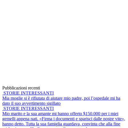
Pubblicazioni recenti
STORIE INTERESSANTI
Mia moglie si è rifiutata di aiutare mio padre, poi l’ospedale mi ha
dato il suo avvertimento sigillato
STORIE INTERESSANTI
Mio marito e la sua amante mi hanno offerto $150.000 per i miei
gemelli appena nati. «Firma i documenti e sparisci dalle nostre vite»,
hanno detto. Tutta la sua famiglia guardava, convinta che alla fine