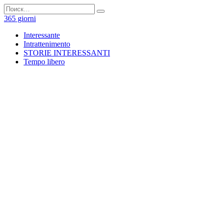
Перейти
Search
к
for:
365 giorni
содержанию
Interessante
Intrattenimento
STORIE INTERESSANTI
Tempo libero