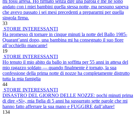
mi fossi arresa. Ho firmato senza dire una parola e me ne sono
andato con i miei bambini quella stessa notte, ma nessuno sapeva
che avevo passato i sei mesi precedenti a prepararmi per quella
singola firma.
33
STORIE INTERESSANTI
Ha promesso di tornare in cinque minuti la notte del Ballo 1985-
Quarant’anni dopo, una bambina mi ha consegnato il suo fiore
all’occhiello mancante!
19
STORIE INTERESSANTI
Ho tenuto il mio abito da ballo in soffitta per 55 anni in attesa del
mio ragazzo soldato — quando finalmente è tornato, la sua
confessione della prima notte di nozze ha completamente distrutto
tutta la mia famiglia
44
STORIE INTERESSANTI
DISASTRO DEL GIORNO DELLE NOZZE: pochi minuti prima
di dire «Sì», mia figlia di 5 anni ha sussurrato sette parole che mi
hanno fatto afferrare la sua mano e FUGGIRE dall’altare!
134