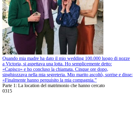
Quando mia madre ha dato il mio wedding 100.000 luogo di nozze
a Victoria, si aspettava una lotta. Ho semplicemente detto:
«Capisco» e ho concluso la chiamata. Cinque ore dopo,
singhiozzava nella mia segreteria. Mio marito ascoltò, sorrise e disse:
«Finalmente hanno perquisito la mia compagnia.”
Parte 1: La location del matrimonio che hanno cercato
0
315