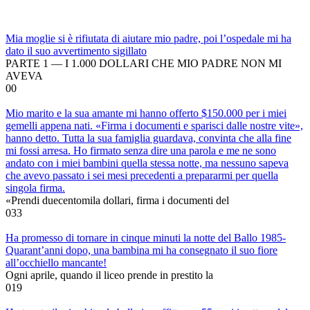
Mia moglie si è rifiutata di aiutare mio padre, poi l’ospedale mi ha
dato il suo avvertimento sigillato
PARTE 1 — I 1.000 DOLLARI CHE MIO PADRE NON MI
AVEVA
0
0
Mio marito e la sua amante mi hanno offerto $150.000 per i miei
gemelli appena nati. «Firma i documenti e sparisci dalle nostre vite»,
hanno detto. Tutta la sua famiglia guardava, convinta che alla fine
mi fossi arresa. Ho firmato senza dire una parola e me ne sono
andato con i miei bambini quella stessa notte, ma nessuno sapeva
che avevo passato i sei mesi precedenti a prepararmi per quella
singola firma.
«Prendi duecentomila dollari, firma i documenti del
0
33
Ha promesso di tornare in cinque minuti la notte del Ballo 1985-
Quarant’anni dopo, una bambina mi ha consegnato il suo fiore
all’occhiello mancante!
Ogni aprile, quando il liceo prende in prestito la
0
19