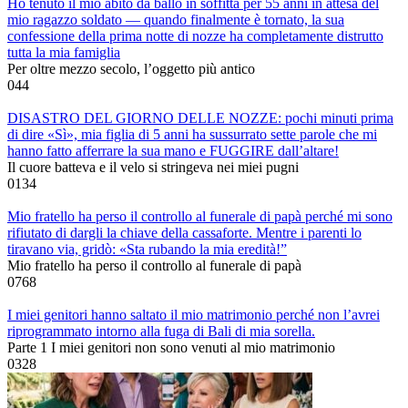
Ho tenuto il mio abito da ballo in soffitta per 55 anni in attesa del
mio ragazzo soldato — quando finalmente è tornato, la sua
confessione della prima notte di nozze ha completamente distrutto
tutta la mia famiglia
Per oltre mezzo secolo, l’oggetto più antico
0
44
DISASTRO DEL GIORNO DELLE NOZZE: pochi minuti prima
di dire «Sì», mia figlia di 5 anni ha sussurrato sette parole che mi
hanno fatto afferrare la sua mano e FUGGIRE dall’altare!
Il cuore batteva e il velo si stringeva nei miei pugni
0
134
Mio fratello ha perso il controllo al funerale di papà perché mi sono
rifiutato di dargli la chiave della cassaforte. Mentre i parenti lo
tiravano via, gridò: «Sta rubando la mia eredità!”
Mio fratello ha perso il controllo al funerale di papà
0
768
I miei genitori hanno saltato il mio matrimonio perché non l’avrei
riprogrammato intorno alla fuga di Bali di mia sorella.
Parte 1 I miei genitori non sono venuti al mio matrimonio
0
328