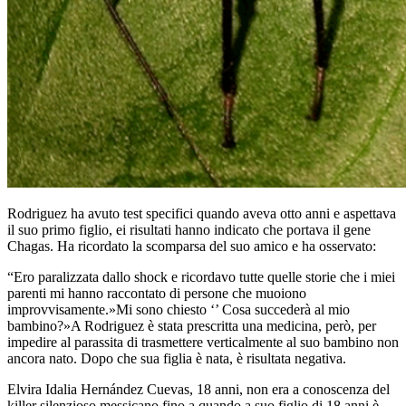
Rodriguez ha avuto test specifici quando aveva otto anni e aspettava
il suo primo figlio, ei risultati hanno indicato che portava il gene
Chagas. Ha ricordato la scomparsa del suo amico e ha osservato:
“Ero paralizzata dallo shock e ricordavo tutte quelle storie che i miei
parenti mi hanno raccontato di persone che muoiono
improvvisamente.»Mi sono chiesto ‘’ Cosa succederà al mio
bambino?»A Rodriguez è stata prescritta una medicina, però, per
impedire al parassita di trasmettere verticalmente al suo bambino non
ancora nato. Dopo che sua figlia è nata, è risultata negativa.
Elvira Idalia Hernández Cuevas, 18 anni, non era a conoscenza del
killer silenzioso messicano fino a quando a suo figlio di 18 anni è