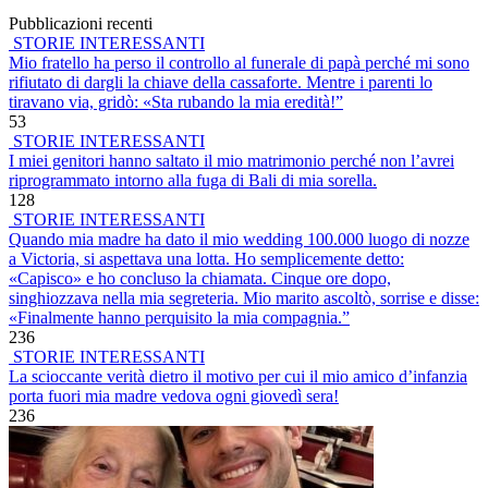
Pubblicazioni recenti
STORIE INTERESSANTI
Mio fratello ha perso il controllo al funerale di papà perché mi sono
rifiutato di dargli la chiave della cassaforte. Mentre i parenti lo
tiravano via, gridò: «Sta rubando la mia eredità!”
53
STORIE INTERESSANTI
I miei genitori hanno saltato il mio matrimonio perché non l’avrei
riprogrammato intorno alla fuga di Bali di mia sorella.
128
STORIE INTERESSANTI
Quando mia madre ha dato il mio wedding 100.000 luogo di nozze
a Victoria, si aspettava una lotta. Ho semplicemente detto:
«Capisco» e ho concluso la chiamata. Cinque ore dopo,
singhiozzava nella mia segreteria. Mio marito ascoltò, sorrise e disse:
«Finalmente hanno perquisito la mia compagnia.”
236
STORIE INTERESSANTI
La scioccante verità dietro il motivo per cui il mio amico d’infanzia
porta fuori mia madre vedova ogni giovedì sera!
236