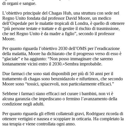
di organi e sangue.
L’obiettivo principale del Chagas Hub, una struttura con sede nel
Regno Unito fondata dal professor David Moore, un medico
dell’Ospedale per le malattie tropicali di Londra, è quello di ottenere
“più persone testate e trattate e di gestire il rischio di trasmissione,
che nel Regno Unito è da madre a figlio”, secondo il professor
Moore.
Per quanto riguarda l’obiettivo 2030 dell’OMS per l’eradicazione
della malattia, Moore ha dichiarato che il progresso verso di esso è
“glaciale” e ha aggiunto: “Non posso immaginare che saremo
lontanamente vicini entro il 2030.»Sembra improbabile.
Due farmaci che sono stati disponibili per più di 50 anni per il
trattamento di chagas sono benznidazolo e nifurtimox, che secondo
Moore sono “tossici, spiacevoli, non particolarmente efficaci.”
Sebbene i farmaci siano efficaci nel curare i bambini, non vi è
alcuna garanzia che impediscano o fermino l’avanzamento della
condizione negli adulti.
Per quanto riguarda gli effetti collaterali gravi, Rodriguez ricorda di
ottenere vertigini e nausea e scoppiare in orticaria. Ha completato la
sua terapia e viene controllata ogni anno.