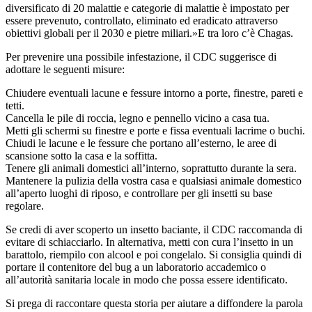
diversificato di 20 malattie e categorie di malattie è impostato per
essere prevenuto, controllato, eliminato ed eradicato attraverso
obiettivi globali per il 2030 e pietre miliari.»E tra loro c’è Chagas.
Per prevenire una possibile infestazione, il CDC suggerisce di
adottare le seguenti misure:
Chiudere eventuali lacune e fessure intorno a porte, finestre, pareti e
tetti.
Cancella le pile di roccia, legno e pennello vicino a casa tua.
Metti gli schermi su finestre e porte e fissa eventuali lacrime o buchi.
Chiudi le lacune e le fessure che portano all’esterno, le aree di
scansione sotto la casa e la soffitta.
Tenere gli animali domestici all’interno, soprattutto durante la sera.
Mantenere la pulizia della vostra casa e qualsiasi animale domestico
all’aperto luoghi di riposo, e controllare per gli insetti su base
regolare.
Se credi di aver scoperto un insetto baciante, il CDC raccomanda di
evitare di schiacciarlo. In alternativa, metti con cura l’insetto in un
barattolo, riempilo con alcool e poi congelalo. Si consiglia quindi di
portare il contenitore del bug a un laboratorio accademico o
all’autorità sanitaria locale in modo che possa essere identificato.
Si prega di raccontare questa storia per aiutare a diffondere la parola