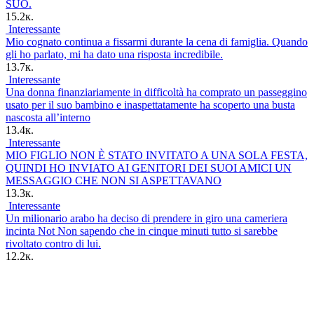
SUO.
15.2к.
Interessante
Mio cognato continua a fissarmi durante la cena di famiglia. Quando
gli ho parlato, mi ha dato una risposta incredibile.
13.7к.
Interessante
Una donna finanziariamente in difficoltà ha comprato un passeggino
usato per il suo bambino e inaspettatamente ha scoperto una busta
nascosta all’interno
13.4к.
Interessante
MIO FIGLIO NON È STATO INVITATO A UNA SOLA FESTA,
QUINDI HO INVIATO AI GENITORI DEI SUOI AMICI UN
MESSAGGIO CHE NON SI ASPETTAVANO
13.3к.
Interessante
Un milionario arabo ha deciso di prendere in giro una cameriera
incinta Not Non sapendo che in cinque minuti tutto si sarebbe
rivoltato contro di lui.
12.2к.