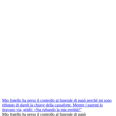
Mio fratello ha perso il controllo al funerale di papà perché mi sono
rifiutato di dargli la chiave della cassaforte. Mentre i parenti lo
tiravano via, gridò: «Sta rubando la mia eredità!”
Mio fratello ha perso il controllo al funerale di papà