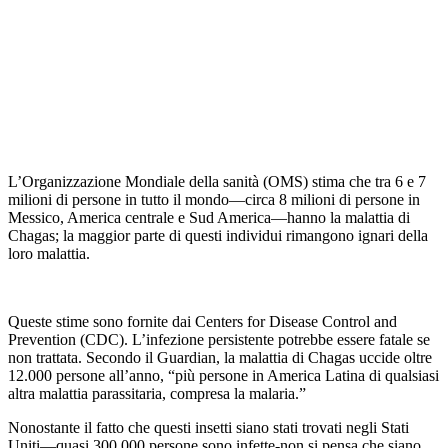
L’Organizzazione Mondiale della sanità (OMS) stima che tra 6 e 7
milioni di persone in tutto il mondo—circa 8 milioni di persone in
Messico, America centrale e Sud America—hanno la malattia di
Chagas; la maggior parte di questi individui rimangono ignari della
loro malattia.
Queste stime sono fornite dai Centers for Disease Control and
Prevention (CDC). L’infezione persistente potrebbe essere fatale se
non trattata. Secondo il Guardian, la malattia di Chagas uccide oltre
12.000 persone all’anno, “più persone in America Latina di qualsiasi
altra malattia parassitaria, compresa la malaria.”
Nonostante il fatto che questi insetti siano stati trovati negli Stati
Uniti—quasi 300.000 persone sono infette-non si pensa che siano