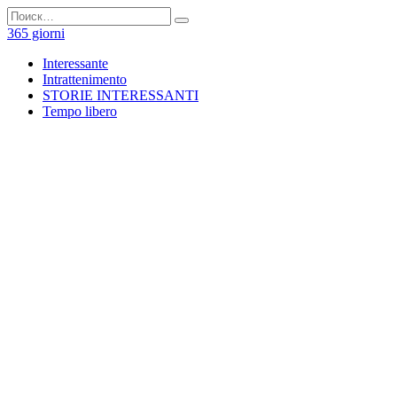
Перейти
Search
к
for:
365 giorni
содержанию
Interessante
Intrattenimento
STORIE INTERESSANTI
Tempo libero