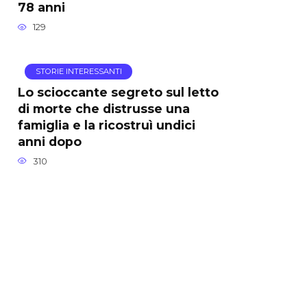
78 anni
129
STORIE INTERESSANTI
Lo scioccante segreto sul letto
di morte che distrusse una
famiglia e la ricostruì undici
anni dopo
310