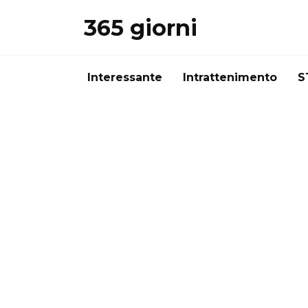
Перейти
365 giorni
к
содержанию
Interessante
Intrattenimento
S