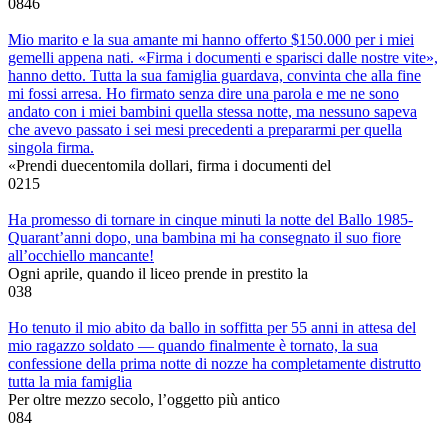
0
846
Mio marito e la sua amante mi hanno offerto $150.000 per i miei
gemelli appena nati. «Firma i documenti e sparisci dalle nostre vite»,
hanno detto. Tutta la sua famiglia guardava, convinta che alla fine
mi fossi arresa. Ho firmato senza dire una parola e me ne sono
andato con i miei bambini quella stessa notte, ma nessuno sapeva
che avevo passato i sei mesi precedenti a prepararmi per quella
singola firma.
«Prendi duecentomila dollari, firma i documenti del
0
215
Ha promesso di tornare in cinque minuti la notte del Ballo 1985-
Quarant’anni dopo, una bambina mi ha consegnato il suo fiore
all’occhiello mancante!
Ogni aprile, quando il liceo prende in prestito la
0
38
Ho tenuto il mio abito da ballo in soffitta per 55 anni in attesa del
mio ragazzo soldato — quando finalmente è tornato, la sua
confessione della prima notte di nozze ha completamente distrutto
tutta la mia famiglia
Per oltre mezzo secolo, l’oggetto più antico
0
84