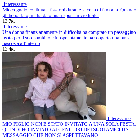
Interessante
Mio cognato continua a fissarmi durante la cena di famiglia. Quando
gli ho parlato, mi ha dato una risposta incredibile.
13.7к.
Interessante
Una donna finanziariamente in difficoltà ha comprato un passeggino
usato per il suo bambino e inaspettatamente ha scoperto una busta
nascosta all’interno
13.4к.
Interessante
MIO FIGLIO NON È STATO INVITATO A UNA SOLA FESTA,
QUINDI HO INVIATO AI GENITORI DEI SUOI AMICI UN
MESSAGGIO CHE NON SI ASPETTAVANO