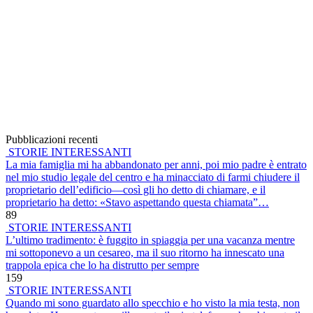
Pubblicazioni recenti
STORIE INTERESSANTI
La mia famiglia mi ha abbandonato per anni, poi mio padre è entrato
nel mio studio legale del centro e ha minacciato di farmi chiudere il
proprietario dell’edificio—così gli ho detto di chiamare, e il
proprietario ha detto: «Stavo aspettando questa chiamata”…
89
STORIE INTERESSANTI
L’ultimo tradimento: è fuggito in spiaggia per una vacanza mentre
mi sottoponevo a un cesareo, ma il suo ritorno ha innescato una
trappola epica che lo ha distrutto per sempre
159
STORIE INTERESSANTI
Quando mi sono guardato allo specchio e ho visto la mia testa, non