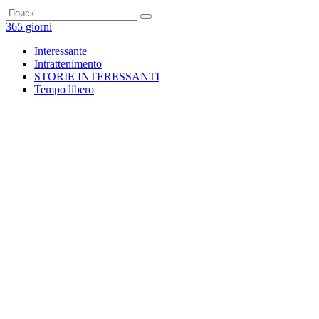
Перейти
Search
к
for:
365 giorni
содержанию
Interessante
Intrattenimento
STORIE INTERESSANTI
Tempo libero