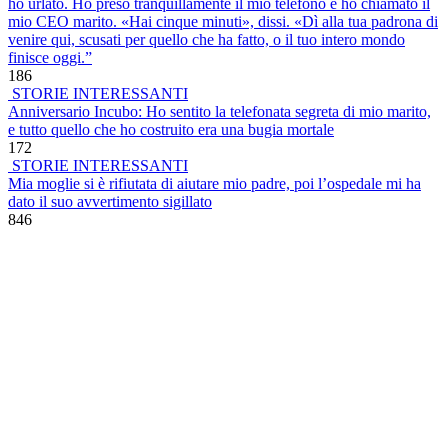
ho urlato. Ho preso tranquillamente il mio telefono e ho chiamato il
mio CEO marito. «Hai cinque minuti», dissi. «Dì alla tua padrona di
venire qui, scusati per quello che ha fatto, o il tuo intero mondo
finisce oggi.”
186
STORIE INTERESSANTI
Anniversario Incubo: Ho sentito la telefonata segreta di mio marito,
e tutto quello che ho costruito era una bugia mortale
172
STORIE INTERESSANTI
Mia moglie si è rifiutata di aiutare mio padre, poi l’ospedale mi ha
dato il suo avvertimento sigillato
846