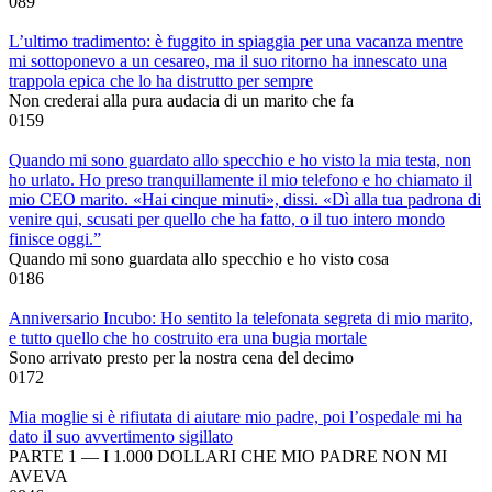
0
89
L’ultimo tradimento: è fuggito in spiaggia per una vacanza mentre
mi sottoponevo a un cesareo, ma il suo ritorno ha innescato una
trappola epica che lo ha distrutto per sempre
Non crederai alla pura audacia di un marito che fa
0
159
Quando mi sono guardato allo specchio e ho visto la mia testa, non
ho urlato. Ho preso tranquillamente il mio telefono e ho chiamato il
mio CEO marito. «Hai cinque minuti», dissi. «Dì alla tua padrona di
venire qui, scusati per quello che ha fatto, o il tuo intero mondo
finisce oggi.”
Quando mi sono guardata allo specchio e ho visto cosa
0
186
Anniversario Incubo: Ho sentito la telefonata segreta di mio marito,
e tutto quello che ho costruito era una bugia mortale
Sono arrivato presto per la nostra cena del decimo
0
172
Mia moglie si è rifiutata di aiutare mio padre, poi l’ospedale mi ha
dato il suo avvertimento sigillato
PARTE 1 — I 1.000 DOLLARI CHE MIO PADRE NON MI
AVEVA