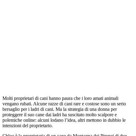
Molti proprietari di cani hanno paura che i loro amati animali
vengano rubati. Alcune razze di cani rare e costose sono un serio
bersaglio per i ladri di cani. Ma la strategia di una donna per
proteggere il suo cane dai ladri ha suscitato molto scalpore e
polemiche online: alcuni lodano l’idea, altri mettono in dubbio le
intenzioni del proprietario.
Chloe è la proprietaria di un cane da Montagna dei Pirenei di due