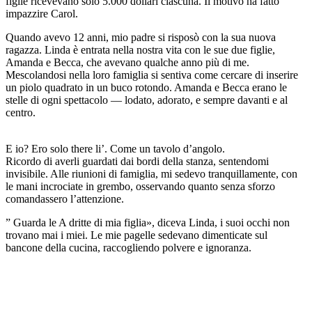
figlie ricevevano solo 5.000 dollari ciascuna. Il motivo ha fatto
impazzire Carol.
Quando avevo 12 anni, mio padre si risposò con la sua nuova
ragazza. Linda è entrata nella nostra vita con le sue due figlie,
Amanda e Becca, che avevano qualche anno più di me.
Mescolandosi nella loro famiglia si sentiva come cercare di inserire
un piolo quadrato in un buco rotondo. Amanda e Becca erano le
stelle di ogni spettacolo — lodato, adorato, e sempre davanti e al
centro.
E io? Ero solo there li’. Come un tavolo d’angolo.
Ricordo di averli guardati dai bordi della stanza, sentendomi
invisibile. Alle riunioni di famiglia, mi sedevo tranquillamente, con
le mani incrociate in grembo, osservando quanto senza sforzo
comandassero l’attenzione.
” Guarda le A dritte di mia figlia», diceva Linda, i suoi occhi non
trovano mai i miei. Le mie pagelle sedevano dimenticate sul
bancone della cucina, raccogliendo polvere e ignoranza.