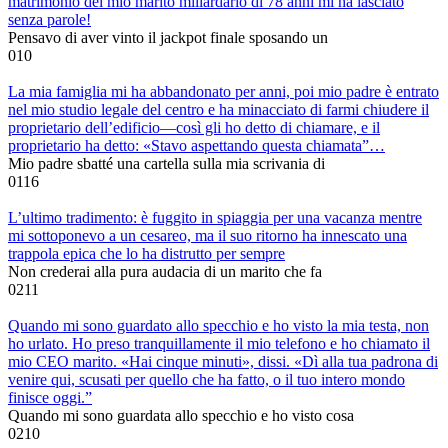
matrimonio del mio marito miliardario di 78 anni mi ha lasciato
senza parole!
Pensavo di aver vinto il jackpot finale sposando un
0
10
La mia famiglia mi ha abbandonato per anni, poi mio padre è entrato
nel mio studio legale del centro e ha minacciato di farmi chiudere il
proprietario dell’edificio—così gli ho detto di chiamare, e il
proprietario ha detto: «Stavo aspettando questa chiamata”…
Mio padre sbatté una cartella sulla mia scrivania di
0
116
L’ultimo tradimento: è fuggito in spiaggia per una vacanza mentre
mi sottoponevo a un cesareo, ma il suo ritorno ha innescato una
trappola epica che lo ha distrutto per sempre
Non crederai alla pura audacia di un marito che fa
0
211
Quando mi sono guardato allo specchio e ho visto la mia testa, non
ho urlato. Ho preso tranquillamente il mio telefono e ho chiamato il
mio CEO marito. «Hai cinque minuti», dissi. «Dì alla tua padrona di
venire qui, scusati per quello che ha fatto, o il tuo intero mondo
finisce oggi.”
Quando mi sono guardata allo specchio e ho visto cosa
0
210