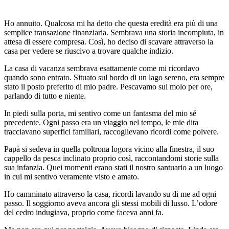
Ho annuito. Qualcosa mi ha detto che questa eredità era più di una
semplice transazione finanziaria. Sembrava una storia incompiuta, in
attesa di essere compresa. Così, ho deciso di scavare attraverso la
casa per vedere se riuscivo a trovare qualche indizio.
La casa di vacanza sembrava esattamente come mi ricordavo
quando sono entrato. Situato sul bordo di un lago sereno, era sempre
stato il posto preferito di mio padre. Pescavamo sul molo per ore,
parlando di tutto e niente.
In piedi sulla porta, mi sentivo come un fantasma del mio sé
precedente. Ogni passo era un viaggio nel tempo, le mie dita
tracciavano superfici familiari, raccoglievano ricordi come polvere.
Papà si sedeva in quella poltrona logora vicino alla finestra, il suo
cappello da pesca inclinato proprio così, raccontandomi storie sulla
sua infanzia. Quei momenti erano stati il nostro santuario a un luogo
in cui mi sentivo veramente visto e amato.
Ho camminato attraverso la casa, ricordi lavando su di me ad ogni
passo. Il soggiorno aveva ancora gli stessi mobili di lusso. L’odore
del cedro indugiava, proprio come faceva anni fa.