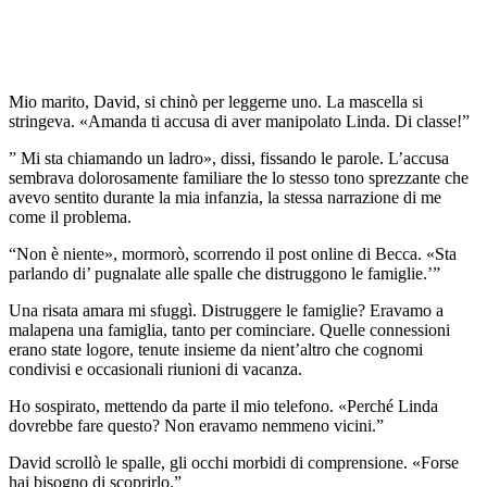
Mio marito, David, si chinò per leggerne uno. La mascella si
stringeva. «Amanda ti accusa di aver manipolato Linda. Di classe!”
” Mi sta chiamando un ladro», dissi, fissando le parole. L’accusa
sembrava dolorosamente familiare the lo stesso tono sprezzante che
avevo sentito durante la mia infanzia, la stessa narrazione di me
come il problema.
“Non è niente», mormorò, scorrendo il post online di Becca. «Sta
parlando di’ pugnalate alle spalle che distruggono le famiglie.’”
Una risata amara mi sfuggì. Distruggere le famiglie? Eravamo a
malapena una famiglia, tanto per cominciare. Quelle connessioni
erano state logore, tenute insieme da nient’altro che cognomi
condivisi e occasionali riunioni di vacanza.
Ho sospirato, mettendo da parte il mio telefono. «Perché Linda
dovrebbe fare questo? Non eravamo nemmeno vicini.”
David scrollò le spalle, gli occhi morbidi di comprensione. «Forse
hai bisogno di scoprirlo.”