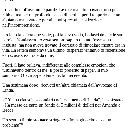
Le lacrime offuscano le parole. Le mie mani tremavano, non per
rabbia, ma per un profondo senso di perdita per il rapporto che non
abbiamo mai avuto, e per gli anni sprecati nel silenzio e
nell’incomprensione.
Ho letto la lettera due volte, poi la terza volta, ho lasciato che le sue
parole affondassero. Aveva sempre saputo quanto fosse stata
ingiusta, ma non aveva trovato il coraggio di rimediare mentre era in
vita. La lettera sembrava un ultimo, disperato tentativo di redenzione
e di scuse sussurrate da oltre.
Fuori, il lago brillava, indifferente alle complesse emozioni che
turbinavano dentro di me. Il posto preferito di papa’. Il mio
santuario. Ora, inaspettatamente, la mia eredità.
Una settimana dopo, ricevetti un’altra chiamata dall’avvocato di
Linda.
«C’è una clausola secondaria nel testamento di Linda”, ha spiegato.
«Ha messo da parte un fondo di 5 milioni di dollari per Amanda e
Becca.”
Ho sentito il mio stomaco stringere. «Immagino che ci sia un
problema?”