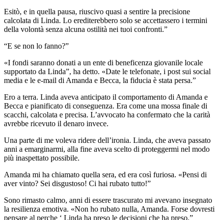
Esitò, e in quella pausa, riuscivo quasi a sentire la precisione
calcolata di Linda. Lo erediterebbero solo se accettassero i termini
della volontà senza alcuna ostilità nei tuoi confronti.”
“E se non lo fanno?”
«I fondi saranno donati a un ente di beneficenza giovanile locale
supportato da Linda”, ha detto. «Date le telefonate, i post sui social
media e le e-mail di Amanda e Becca, la fiducia è stata persa.”
Ero a terra. Linda aveva anticipato il comportamento di Amanda e
Becca e pianificato di conseguenza. Era come una mossa finale di
scacchi, calcolata e precisa. L’avvocato ha confermato che la carità
avrebbe ricevuto il denaro invece.
Una parte di me voleva ridere dell’ironia. Linda, che aveva passato
anni a emarginarmi, alla fine aveva scelto di proteggermi nel modo
più inaspettato possibile.
Amanda mi ha chiamato quella sera, ed era così furiosa. «Pensi di
aver vinto? Sei disgustoso! Ci hai rubato tutto!”
Sono rimasto calmo, anni di essere trascurato mi avevano insegnato
la resilienza emotiva. «Non ho rubato nulla, Amanda. Forse dovresti
pensare al perche ‘ Linda ha preso le decisioni che ha preso.”