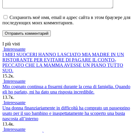
Сохранить моё имя, email и адрес сайта в этом браузере для
последующих моих комментариев.
I più visti
Interessante
I MIEI SUOCERI HANNO LASCIATO MIA MADRE IN UN
RISTORANTE PER EVITARE DI PAGARE IL CONTO-
PECCATO CHE LA MAMMA AVESSE UN PIANO TUTTO
SUO.
15.2к.
Interessante
Mio cognato continua a fissarmi durante la cena di famiglia. Quando
gli ho parlato, mi ha dato una risposta incredibile.
13.7к.
Interessante
Una donna finanziariamente in difficoltà ha comprato un passeggino
usato per il suo bambino e inaspettatamente ha scoperto una busta
nascosta all’interno
13.4к.
Interessante