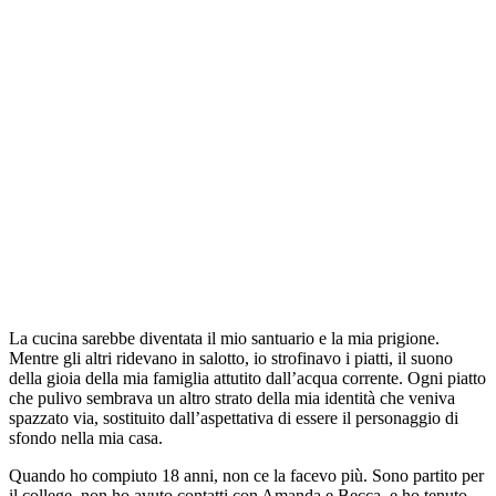
La cucina sarebbe diventata il mio santuario e la mia prigione.
Mentre gli altri ridevano in salotto, io strofinavo i piatti, il suono
della gioia della mia famiglia attutito dall’acqua corrente. Ogni piatto
che pulivo sembrava un altro strato della mia identità che veniva
spazzato via, sostituito dall’aspettativa di essere il personaggio di
sfondo nella mia casa.
Quando ho compiuto 18 anni, non ce la facevo più. Sono partito per
il college, non ho avuto contatti con Amanda e Becca, e ho tenuto