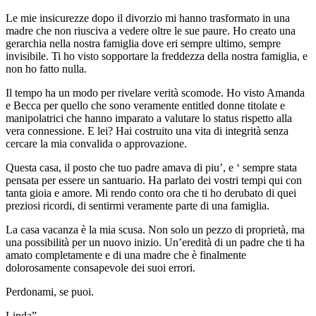
Le mie insicurezze dopo il divorzio mi hanno trasformato in una
madre che non riusciva a vedere oltre le sue paure. Ho creato una
gerarchia nella nostra famiglia dove eri sempre ultimo, sempre
invisibile. Ti ho visto sopportare la freddezza della nostra famiglia, e
non ho fatto nulla.
Il tempo ha un modo per rivelare verità scomode. Ho visto Amanda
e Becca per quello che sono veramente entitled donne titolate e
manipolatrici che hanno imparato a valutare lo status rispetto alla
vera connessione. E lei? Hai costruito una vita di integrità senza
cercare la mia convalida o approvazione.
Questa casa, il posto che tuo padre amava di piu’, e ‘ sempre stata
pensata per essere un santuario. Ha parlato dei vostri tempi qui con
tanta gioia e amore. Mi rendo conto ora che ti ho derubato di quei
preziosi ricordi, di sentirmi veramente parte di una famiglia.
La casa vacanza è la mia scusa. Non solo un pezzo di proprietà, ma
una possibilità per un nuovo inizio. Un’eredità di un padre che ti ha
amato completamente e di una madre che è finalmente
dolorosamente consapevole dei suoi errori.
Perdonami, se puoi.
Linda”