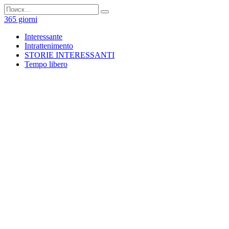
Перейти
Search
к
for:
365 giorni
содержанию
Interessante
Intrattenimento
STORIE INTERESSANTI
Tempo libero