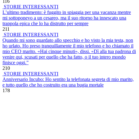
116
STORIE INTERESSANTI
L’ultimo tradimento: è fuggito in spiaggia per una vacanza mentre
mi sottoponevo a un cesareo, ma il suo ritorno ha innescato una
trappola epica che lo ha distrutto per sempre
211
STORIE INTERESSANTI
Quando mi sono guardato allo specchio e ho visto la mia testa, non
ho urlato. Ho preso tranquillamente il mio telefono e ho chiamato il
mio CEO marito. «Hai cinque minuti», dissi. «Dì alla tua padrona di
venire qui, scusati per quello che ha fatto, o il tuo intero mondo
finisce oggi.”
210
STORIE INTERESSANTI
Anniversario Incubo: Ho sentito la telefonata segreta di mio marito,
e tutto quello che ho costruito era una bugia mortale
178