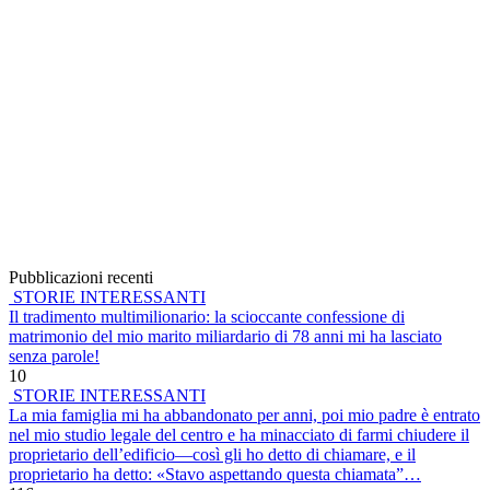
Pubblicazioni recenti
STORIE INTERESSANTI
Il tradimento multimilionario: la scioccante confessione di
matrimonio del mio marito miliardario di 78 anni mi ha lasciato
senza parole!
10
STORIE INTERESSANTI
La mia famiglia mi ha abbandonato per anni, poi mio padre è entrato
nel mio studio legale del centro e ha minacciato di farmi chiudere il
proprietario dell’edificio—così gli ho detto di chiamare, e il
proprietario ha detto: «Stavo aspettando questa chiamata”…