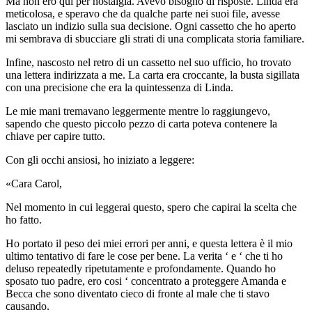
Ma non ero qui per nostalgia. Avevo bisogno di risposte. Linda era
meticolosa, e speravo che da qualche parte nei suoi file, avesse
lasciato un indizio sulla sua decisione. Ogni cassetto che ho aperto
mi sembrava di sbucciare gli strati di una complicata storia familiare.
Infine, nascosto nel retro di un cassetto nel suo ufficio, ho trovato
una lettera indirizzata a me. La carta era croccante, la busta sigillata
con una precisione che era la quintessenza di Linda.
Le mie mani tremavano leggermente mentre lo raggiungevo,
sapendo che questo piccolo pezzo di carta poteva contenere la
chiave per capire tutto.
Con gli occhi ansiosi, ho iniziato a leggere:
«Cara Carol,
Nel momento in cui leggerai questo, spero che capirai la scelta che
ho fatto.
Ho portato il peso dei miei errori per anni, e questa lettera è il mio
ultimo tentativo di fare le cose per bene. La verita ‘ e ‘ che ti ho
deluso repeatedly ripetutamente e profondamente. Quando ho
sposato tuo padre, ero cosi ‘ concentrato a proteggere Amanda e
Becca che sono diventato cieco di fronte al male che ti stavo
causando.