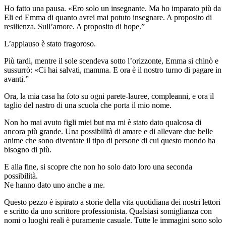
Ho fatto una pausa. «Ero solo un insegnante. Ma ho imparato più da
Eli ed Emma di quanto avrei mai potuto insegnare. A proposito di
resilienza. Sull’amore. A proposito di hope.”
L’applauso è stato fragoroso.
Più tardi, mentre il sole scendeva sotto l’orizzonte, Emma si chinò e
sussurrò: «Ci hai salvati, mamma. E ora è il nostro turno di pagare in
avanti.”
Ora, la mia casa ha foto su ogni parete-lauree, compleanni, e ora il
taglio del nastro di una scuola che porta il mio nome.
Non ho mai avuto figli miei but ma mi è stato dato qualcosa di
ancora più grande. Una possibilità di amare e di allevare due belle
anime che sono diventate il tipo di persone di cui questo mondo ha
bisogno di più.
E alla fine, si scopre che non ho solo dato loro una seconda
possibilità.
Ne hanno dato uno anche a me.
Questo pezzo è ispirato a storie della vita quotidiana dei nostri lettori
e scritto da uno scrittore professionista. Qualsiasi somiglianza con
nomi o luoghi reali è puramente casuale. Tutte le immagini sono solo