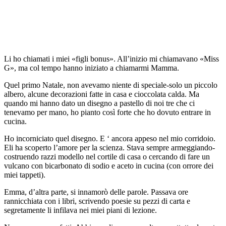
Li ho chiamati i miei «figli bonus». All’inizio mi chiamavano «Miss
G», ma col tempo hanno iniziato a chiamarmi Mamma.
Quel primo Natale, non avevamo niente di speciale-solo un piccolo
albero, alcune decorazioni fatte in casa e cioccolata calda. Ma
quando mi hanno dato un disegno a pastello di noi tre che ci
tenevamo per mano, ho pianto così forte che ho dovuto entrare in
cucina.
Ho incorniciato quel disegno. E ‘ ancora appeso nel mio corridoio.
Eli ha scoperto l’amore per la scienza. Stava sempre armeggiando-
costruendo razzi modello nel cortile di casa o cercando di fare un
vulcano con bicarbonato di sodio e aceto in cucina (con orrore dei
miei tappeti).
Emma, d’altra parte, si innamorò delle parole. Passava ore
rannicchiata con i libri, scrivendo poesie su pezzi di carta e
segretamente li infilava nei miei piani di lezione.