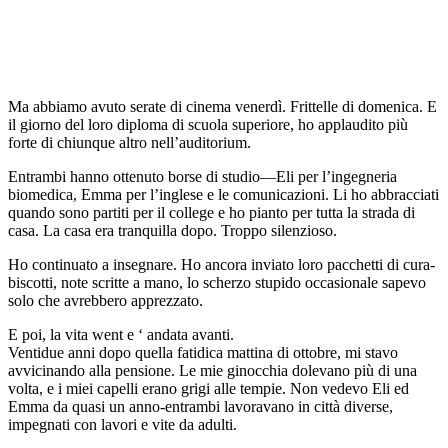
Ma abbiamo avuto serate di cinema venerdì. Frittelle di domenica. E
il giorno del loro diploma di scuola superiore, ho applaudito più
forte di chiunque altro nell’auditorium.
Entrambi hanno ottenuto borse di studio—Eli per l’ingegneria
biomedica, Emma per l’inglese e le comunicazioni. Li ho abbracciati
quando sono partiti per il college e ho pianto per tutta la strada di
casa. La casa era tranquilla dopo. Troppo silenzioso.
Ho continuato a insegnare. Ho ancora inviato loro pacchetti di cura-
biscotti, note scritte a mano, lo scherzo stupido occasionale sapevo
solo che avrebbero apprezzato.
E poi, la vita went e ‘ andata avanti.
Ventidue anni dopo quella fatidica mattina di ottobre, mi stavo
avvicinando alla pensione. Le mie ginocchia dolevano più di una
volta, e i miei capelli erano grigi alle tempie. Non vedevo Eli ed
Emma da quasi un anno-entrambi lavoravano in città diverse,
impegnati con lavori e vite da adulti.