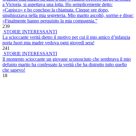
a Victoria, si aspettava una lotta. Ho semplicemente detto:
«Capisco» e ho concluso la chiamata. Cinque ore dopo,
singhiozzava nella mia segreteria. Mio marito ascoltò, sorrise e disse:
«Finalmente hanno perquisito la mia compagnia.”
239
STORIE INTERESSANTI
La scioccante verità dietro il motivo per cui il mio amico d’infanzia
porta fuori mia madre vedova ogni giovedì sera!
241
STORIE INTERESSANTI
Il momento scioccante un giovane sconosciuto che sembrava il mio
defunto marito ha confessato la verità che ha distrutto tutto quello
che sapevo!
18