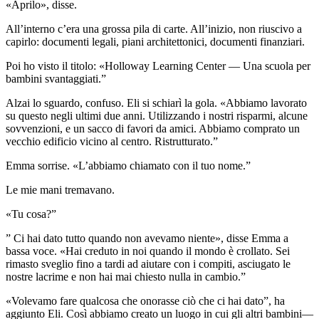
«Aprilo», disse.
All’interno c’era una grossa pila di carte. All’inizio, non riuscivo a
capirlo: documenti legali, piani architettonici, documenti finanziari.
Poi ho visto il titolo: «Holloway Learning Center — Una scuola per
bambini svantaggiati.”
Alzai lo sguardo, confuso. Eli si schiarì la gola. «Abbiamo lavorato
su questo negli ultimi due anni. Utilizzando i nostri risparmi, alcune
sovvenzioni, e un sacco di favori da amici. Abbiamo comprato un
vecchio edificio vicino al centro. Ristrutturato.”
Emma sorrise. «L’abbiamo chiamato con il tuo nome.”
Le mie mani tremavano.
«Tu cosa?”
” Ci hai dato tutto quando non avevamo niente», disse Emma a
bassa voce. «Hai creduto in noi quando il mondo è crollato. Sei
rimasto sveglio fino a tardi ad aiutare con i compiti, asciugato le
nostre lacrime e non hai mai chiesto nulla in cambio.”
«Volevamo fare qualcosa che onorasse ciò che ci hai dato”, ha
aggiunto Eli. Così abbiamo creato un luogo in cui gli altri bambini—