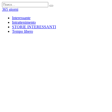
Перейти
Search
к
for:
365 giorni
содержанию
Interessante
Intrattenimento
STORIE INTERESSANTI
Tempo libero