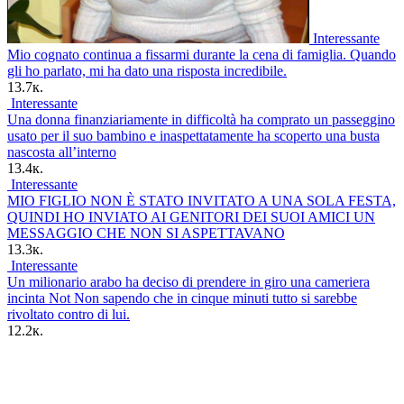
Interessante
Mio cognato continua a fissarmi durante la cena di famiglia. Quando
gli ho parlato, mi ha dato una risposta incredibile.
13.7к.
Interessante
Una donna finanziariamente in difficoltà ha comprato un passeggino
usato per il suo bambino e inaspettatamente ha scoperto una busta
nascosta all’interno
13.4к.
Interessante
MIO FIGLIO NON È STATO INVITATO A UNA SOLA FESTA,
QUINDI HO INVIATO AI GENITORI DEI SUOI AMICI UN
MESSAGGIO CHE NON SI ASPETTAVANO
13.3к.
Interessante
Un milionario arabo ha deciso di prendere in giro una cameriera
incinta Not Non sapendo che in cinque minuti tutto si sarebbe
rivoltato contro di lui.
12.2к.