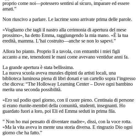
proprio come noi—potessero sentirsi al sicuro, imparare ed essere
amati.”
Non riuscivo a parlare. Le lacrime sono arrivate prima delle parole.
«Vogliamo che tagli il nastro alla cerimonia di apertura del mese
prossimo», ha detto Emma, raggiungendo la mia mano. «È la tua
eredità, mamma. L’hai costruito—anche se non lo sapevi.”
Allora ho pianto. Proprio lì a tavola, con entrambi i miei figli
accanto a me, tenendomi le mani come avevano ventidue anni fa.
La grande apertura è stata bellissima.
La nuova scuola aveva murales dipinti da artisti locali, una
biblioteca luminosa piena di libri donati e un cartello sopra l’ingresso
che diceva: “The Holloway Learning Center – Dove ogni bambino
merita una seconda possibilità.
«Ero sul podio quel giorno, con il cuore pieno. Centinaia di persone
si erano riunite-membri della comunità, studenti, insegnanti. Ho
guardato fuori a loro, poi Eli ed Emma seduti in prima fila.
” Non ho mai pensato di diventare madre», dissi, con la voce rotta.
«Ma la vita aveva in mente una storia diversa. E ringrazio Dio ogni
giorno che ha fatto.”