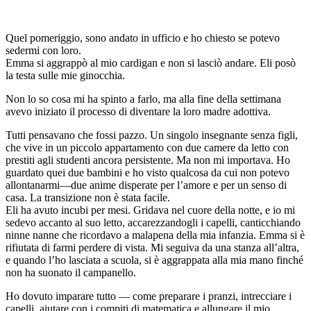
Quel pomeriggio, sono andato in ufficio e ho chiesto se potevo
sedermi con loro.
Emma si aggrappò al mio cardigan e non si lasciò andare. Eli posò
la testa sulle mie ginocchia.
Non lo so cosa mi ha spinto a farlo, ma alla fine della settimana
avevo iniziato il processo di diventare la loro madre adottiva.
Tutti pensavano che fossi pazzo. Un singolo insegnante senza figli,
che vive in un piccolo appartamento con due camere da letto con
prestiti agli studenti ancora persistente. Ma non mi importava. Ho
guardato quei due bambini e ho visto qualcosa da cui non potevo
allontanarmi—due anime disperate per l’amore e per un senso di
casa. La transizione non è stata facile.
Eli ha avuto incubi per mesi. Gridava nel cuore della notte, e io mi
sedevo accanto al suo letto, accarezzandogli i capelli, canticchiando
ninne nanne che ricordavo a malapena della mia infanzia. Emma si è
rifiutata di farmi perdere di vista. Mi seguiva da una stanza all’altra,
e quando l’ho lasciata a scuola, si è aggrappata alla mia mano finché
non ha suonato il campanello.
Ho dovuto imparare tutto — come preparare i pranzi, intrecciare i
capelli, aiutare con i compiti di matematica e allungare il mio