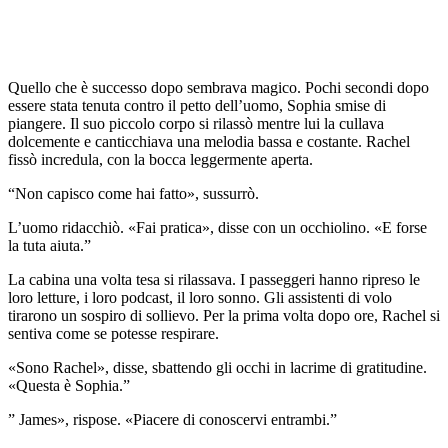
Quello che è successo dopo sembrava magico. Pochi secondi dopo
essere stata tenuta contro il petto dell’uomo, Sophia smise di
piangere. Il suo piccolo corpo si rilassò mentre lui la cullava
dolcemente e canticchiava una melodia bassa e costante. Rachel
fissò incredula, con la bocca leggermente aperta.
“Non capisco come hai fatto», sussurrò.
L’uomo ridacchiò. «Fai pratica», disse con un occhiolino. «E forse
la tuta aiuta.”
La cabina una volta tesa si rilassava. I passeggeri hanno ripreso le
loro letture, i loro podcast, il loro sonno. Gli assistenti di volo
tirarono un sospiro di sollievo. Per la prima volta dopo ore, Rachel si
sentiva come se potesse respirare.
«Sono Rachel», disse, sbattendo gli occhi in lacrime di gratitudine.
«Questa è Sophia.”
” James», rispose. «Piacere di conoscervi entrambi.”