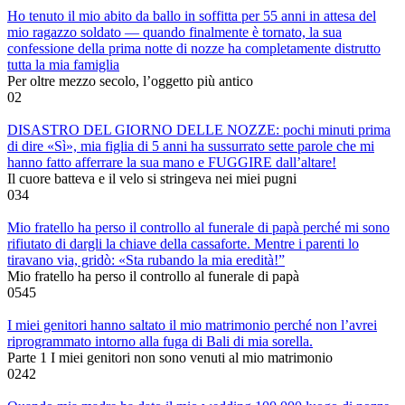
Ho tenuto il mio abito da ballo in soffitta per 55 anni in attesa del
mio ragazzo soldato — quando finalmente è tornato, la sua
confessione della prima notte di nozze ha completamente distrutto
tutta la mia famiglia
Per oltre mezzo secolo, l’oggetto più antico
0
2
DISASTRO DEL GIORNO DELLE NOZZE: pochi minuti prima
di dire «Sì», mia figlia di 5 anni ha sussurrato sette parole che mi
hanno fatto afferrare la sua mano e FUGGIRE dall’altare!
Il cuore batteva e il velo si stringeva nei miei pugni
0
34
Mio fratello ha perso il controllo al funerale di papà perché mi sono
rifiutato di dargli la chiave della cassaforte. Mentre i parenti lo
tiravano via, gridò: «Sta rubando la mia eredità!”
Mio fratello ha perso il controllo al funerale di papà
0
545
I miei genitori hanno saltato il mio matrimonio perché non l’avrei
riprogrammato intorno alla fuga di Bali di mia sorella.
Parte 1 I miei genitori non sono venuti al mio matrimonio
0
242