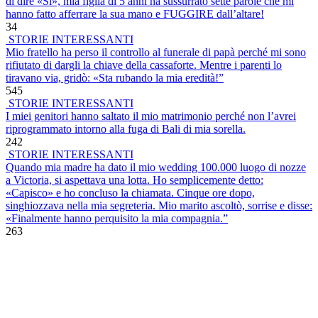
di dire «Sì», mia figlia di 5 anni ha sussurrato sette parole che mi
hanno fatto afferrare la sua mano e FUGGIRE dall’altare!
34
STORIE INTERESSANTI
Mio fratello ha perso il controllo al funerale di papà perché mi sono
rifiutato di dargli la chiave della cassaforte. Mentre i parenti lo
tiravano via, gridò: «Sta rubando la mia eredità!”
545
STORIE INTERESSANTI
I miei genitori hanno saltato il mio matrimonio perché non l’avrei
riprogrammato intorno alla fuga di Bali di mia sorella.
242
STORIE INTERESSANTI
Quando mia madre ha dato il mio wedding 100.000 luogo di nozze
a Victoria, si aspettava una lotta. Ho semplicemente detto:
«Capisco» e ho concluso la chiamata. Cinque ore dopo,
singhiozzava nella mia segreteria. Mio marito ascoltò, sorrise e disse:
«Finalmente hanno perquisito la mia compagnia.”
263