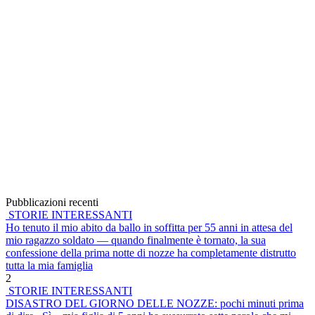
Pubblicazioni recenti
STORIE INTERESSANTI
Ho tenuto il mio abito da ballo in soffitta per 55 anni in attesa del
mio ragazzo soldato — quando finalmente è tornato, la sua
confessione della prima notte di nozze ha completamente distrutto
tutta la mia famiglia
2
STORIE INTERESSANTI
DISASTRO DEL GIORNO DELLE NOZZE: pochi minuti prima