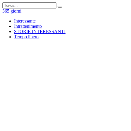
Перейти
Search
к
for:
365 giorni
содержанию
Interessante
Intrattenimento
STORIE INTERESSANTI
Tempo libero