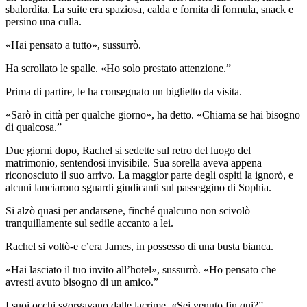
sbalordita. La suite era spaziosa, calda e fornita di formula, snack e
persino una culla.
«Hai pensato a tutto», sussurrò.
Ha scrollato le spalle. «Ho solo prestato attenzione.”
Prima di partire, le ha consegnato un biglietto da visita.
«Sarò in città per qualche giorno», ha detto. «Chiama se hai bisogno
di qualcosa.”
Due giorni dopo, Rachel si sedette sul retro del luogo del
matrimonio, sentendosi invisibile. Sua sorella aveva appena
riconosciuto il suo arrivo. La maggior parte degli ospiti la ignorò, e
alcuni lanciarono sguardi giudicanti sul passeggino di Sophia.
Si alzò quasi per andarsene, finché qualcuno non scivolò
tranquillamente sul sedile accanto a lei.
Rachel si voltò-e c’era James, in possesso di una busta bianca.
«Hai lasciato il tuo invito all’hotel», sussurrò. «Ho pensato che
avresti avuto bisogno di un amico.”
I suoi occhi sgorgavano dalle lacrime. «Sei venuto fin qui?”