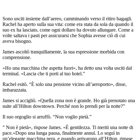
Sono usciti insieme dall’aereo, camminando verso il ritiro bagagli.
Rachel ha aperto sulla sua vita: come era stata da sola da quando il
suo ex ha lasciato, come ogni dollaro ha dovuto allungare. Come a
volte saltava i pasti per assicurarsi che Sophia avesse ciò di cui
aveva bisogno.
James ascoltò tranquillamente, la sua espressione morbida con
comprensione.
«Ho una macchina che aspetta fuori», ha detto una volta usciti dal
terminal. «Lascia che ti porti al tuo hotel.”
Rachel esitò. “È solo una pensione vicino all’aeroporto», disse,
imbarazzata.
James si accigliò. «Quella zona non è grande. Ho già prenotato una
suite all’Hilton downtown. Perché non lo prendi per la notte?”
Il suo orgoglio si arruffò. “Non voglio pietà.”
” Non è pietà», rispose James. «È gentilezza. Ti meriti una notte di
pace.»Dopo una lunga pausa, finalmente annuì. Lo seguì in
un’elegante macchina nera, e quando arrivarono all’Hilton, rimase