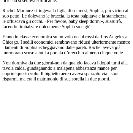
riciclata si sentiva soffocante.
Rachel Martinez stringeva la figlia di sei mesi, Sophia, più vicino al
suo petto. Le dolevano le braccia, la testa palpitava e la stanchezza
le offuscava gli occhi. «Per favore, baby sleep dormi», sussurrò,
facendo rimbalzare dolcemente Sophia su e giù.
Erano in classe economica su un volo occhi rossi da Los Angeles a
Chicago. I sedili economici sembravano ridursi ulteriormente mentre
i lamenti di Sophia echeggiavano dalle pareti. Rachel aveva già
mormorato scuse a tutti a portata d’orecchio almeno cinque volte.
Non dormiva da due giorni-non da quando faceva i doppi turni alla
tavola calda, guadagnando a malapena abbastanza mance per
coprire questo volo. Il biglietto aereo aveva spazzato via i suoi
risparmi, ma era il matrimonio di sua sorella in due giorni.