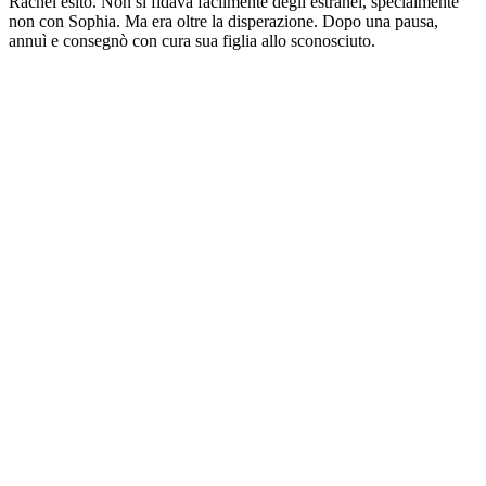
Rachel esitò. Non si fidava facilmente degli estranei, specialmente
non con Sophia. Ma era oltre la disperazione. Dopo una pausa,
annuì e consegnò con cura sua figlia allo sconosciuto.