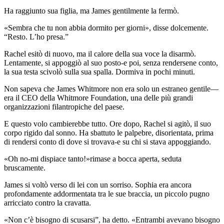
Ha raggiunto sua figlia, ma James gentilmente la fermò.
«Sembra che tu non abbia dormito per giorni», disse dolcemente.
“Resto. L’ho presa.”
Rachel esitò di nuovo, ma il calore della sua voce la disarmò.
Lentamente, si appoggiò al suo posto-e poi, senza rendersene conto,
la sua testa scivolò sulla sua spalla. Dormiva in pochi minuti.
Non sapeva che James Whitmore non era solo un estraneo gentile—
era il CEO della Whitmore Foundation, una delle più grandi
organizzazioni filantropiche del paese.
E questo volo cambierebbe tutto. Ore dopo, Rachel si agitò, il suo
corpo rigido dal sonno. Ha sbattuto le palpebre, disorientata, prima
di rendersi conto di dove si trovava-e su chi si stava appoggiando.
«Oh no-mi dispiace tanto!»rimase a bocca aperta, seduta
bruscamente.
James si voltò verso di lei con un sorriso. Sophia era ancora
profondamente addormentata tra le sue braccia, un piccolo pugno
arricciato contro la cravatta.
«Non c’è bisogno di scusarsi”, ha detto. «Entrambi avevano bisogno