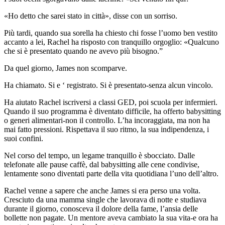
«Ho detto che sarei stato in città», disse con un sorriso.
Più tardi, quando sua sorella ha chiesto chi fosse l’uomo ben vestito
accanto a lei, Rachel ha risposto con tranquillo orgoglio: «Qualcuno
che si è presentato quando ne avevo più bisogno.”
Da quel giorno, James non scomparve.
Ha chiamato. Si e ‘ registrato. Si è presentato-senza alcun vincolo.
Ha aiutato Rachel iscriversi a classi GED, poi scuola per infermieri.
Quando il suo programma è diventato difficile, ha offerto babysitting
o generi alimentari-non il controllo. L’ha incoraggiata, ma non ha
mai fatto pressioni. Rispettava il suo ritmo, la sua indipendenza, i
suoi confini.
Nel corso del tempo, un legame tranquillo è sbocciato. Dalle
telefonate alle pause caffè, dal babysitting alle cene condivise,
lentamente sono diventati parte della vita quotidiana l’uno dell’altro.
Rachel venne a sapere che anche James si era perso una volta.
Cresciuto da una mamma single che lavorava di notte e studiava
durante il giorno, conosceva il dolore della fame, l’ansia delle
bollette non pagate. Un mentore aveva cambiato la sua vita-e ora ha