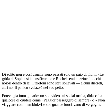
Di solito non è così usually sono passati solo un paio di giorni.»Le
grida di Sophia si intensificarono e Rachel sentì dozzine di occhi
noiosi dentro di lei. I telefoni sono stati sollevati — alcuni discreti,
altri no. Il panico svolazzò nel suo petto.
Poteva già immaginarlo: un suo video sui social media, didascalia
qualcosa di crudele come «Peggior passeggero di sempre» o » Non
viaggiare con i bambini.»Le sue guance bruciavano di vergogna.