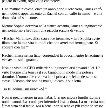
pagato in avanti, ogni volta che poteva.
Una mattina piovosa, circa un anno dopo il loro volo, James entrò
nel modesto appartamento di Rachel con un caffè in mano—e una
domanda sul suo cuore.
Mentre Sophia dormiva nella stanza accanto, James si inginocchiò
nel soggiorno e tirò fuori una piccola scatola di velluto.
«Rachel Martinez», disse con voce tremante, » tu e Sophia avete
illuminato la mia vita in modi che non avrei mai immaginato. Si
sposerà con me?”
Rachel rimase senza fiato, coprendosi la bocca mentre le lacrime le
versavano sulle guance.
Non ha visto un CEO miliardario inginocchiarsi davanti a lei. Ha
visto l’uomo che teneva il suo bambino in modo che potesse
dormire. L’uomo che credeva in lei prima che lei credesse in se
stessa. L’uomo che non ha mai giudicato la sua lotta.
Tra le lacrime, sussurrò: «Sì.”
Non si precipitarono in una fiaba. C’erano ancora lunghi giorni e
notti insonni. La scuola per infermieri è stata dura. La maternità non
è mai stata così facile. Ma Rachel non si sentiva più come se stesse