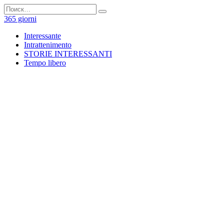
Перейти
Search
к
for:
365 giorni
содержанию
Interessante
Intrattenimento
STORIE INTERESSANTI
Tempo libero