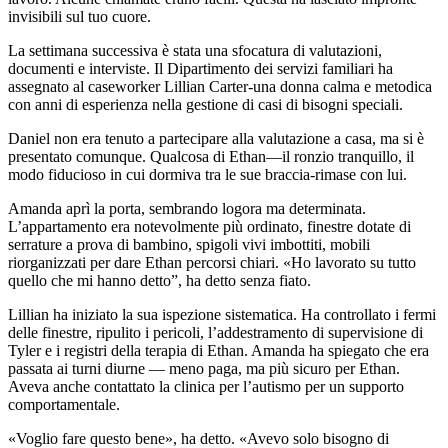
invisibili sul tuo cuore.
La settimana successiva è stata una sfocatura di valutazioni,
documenti e interviste. Il Dipartimento dei servizi familiari ha
assegnato al caseworker Lillian Carter-una donna calma e metodica
con anni di esperienza nella gestione di casi di bisogni speciali.
Daniel non era tenuto a partecipare alla valutazione a casa, ma si è
presentato comunque. Qualcosa di Ethan—il ronzio tranquillo, il
modo fiducioso in cui dormiva tra le sue braccia-rimase con lui.
Amanda aprì la porta, sembrando logora ma determinata.
L’appartamento era notevolmente più ordinato, finestre dotate di
serrature a prova di bambino, spigoli vivi imbottiti, mobili
riorganizzati per dare Ethan percorsi chiari. «Ho lavorato su tutto
quello che mi hanno detto”, ha detto senza fiato.
Lillian ha iniziato la sua ispezione sistematica. Ha controllato i fermi
delle finestre, ripulito i pericoli, l’addestramento di supervisione di
Tyler e i registri della terapia di Ethan. Amanda ha spiegato che era
passata ai turni diurne — meno paga, ma più sicuro per Ethan.
Aveva anche contattato la clinica per l’autismo per un supporto
comportamentale.
«Voglio fare questo bene», ha detto. «Avevo solo bisogno di