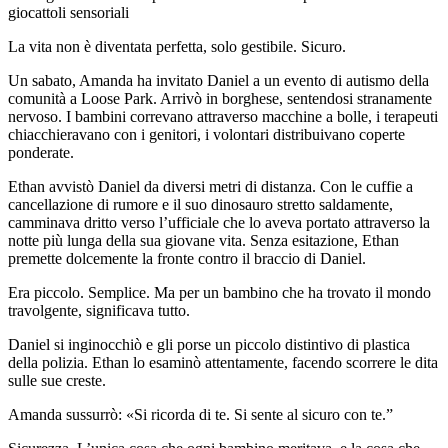
giocattoli sensoriali
La vita non è diventata perfetta, solo gestibile. Sicuro.
Un sabato, Amanda ha invitato Daniel a un evento di autismo della
comunità a Loose Park. Arrivò in borghese, sentendosi stranamente
nervoso. I bambini correvano attraverso macchine a bolle, i terapeuti
chiacchieravano con i genitori, i volontari distribuivano coperte
ponderate.
Ethan avvistò Daniel da diversi metri di distanza. Con le cuffie a
cancellazione di rumore e il suo dinosauro stretto saldamente,
camminava dritto verso l’ufficiale che lo aveva portato attraverso la
notte più lunga della sua giovane vita. Senza esitazione, Ethan
premette dolcemente la fronte contro il braccio di Daniel.
Era piccolo. Semplice. Ma per un bambino che ha trovato il mondo
travolgente, significava tutto.
Daniel si inginocchiò e gli porse un piccolo distintivo di plastica
della polizia. Ethan lo esaminò attentamente, facendo scorrere le dita
sulle sue creste.
Amanda sussurrò: «Si ricorda di te. Si sente al sicuro con te.”