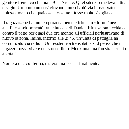
genitore frenetico chiama il 911. Niente. Quel silenzio metteva tutti a
disagio. Un bambino così giovane non scivolò via inosservato
unless a meno che qualcosa a casa non fosse molto sbagliato.
Il ragazzo-che hanno temporaneamente etichettato «John Doe» —
alla fine si addormentò tra le braccia di Daniel. Rimase rannicchiato
contro il petto per quasi due ore mentre gli ufficiali perlustravano di
nuovo la zona. Infine, intorno alle 2: 45, un’unità di pattuglia ha
comunicato via radio: “Un residente a tre isolati a sud pensa che il
ragazzo possa vivere nel suo edificio. Menziona una finestra lasciata
aperta.”
Non era una conferma, ma era una pista—finalmente.