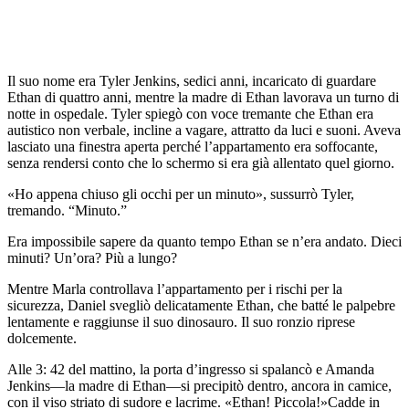
Il suo nome era Tyler Jenkins, sedici anni, incaricato di guardare
Ethan di quattro anni, mentre la madre di Ethan lavorava un turno di
notte in ospedale. Tyler spiegò con voce tremante che Ethan era
autistico non verbale, incline a vagare, attratto da luci e suoni. Aveva
lasciato una finestra aperta perché l’appartamento era soffocante,
senza rendersi conto che lo schermo si era già allentato quel giorno.
«Ho appena chiuso gli occhi per un minuto», sussurrò Tyler,
tremando. “Minuto.”
Era impossibile sapere da quanto tempo Ethan se n’era andato. Dieci
minuti? Un’ora? Più a lungo?
Mentre Marla controllava l’appartamento per i rischi per la
sicurezza, Daniel svegliò delicatamente Ethan, che batté le palpebre
lentamente e raggiunse il suo dinosauro. Il suo ronzio riprese
dolcemente.
Alle 3: 42 del mattino, la porta d’ingresso si spalancò e Amanda
Jenkins—la madre di Ethan—si precipitò dentro, ancora in camice,
con il viso striato di sudore e lacrime. «Ethan! Piccola!»Cadde in