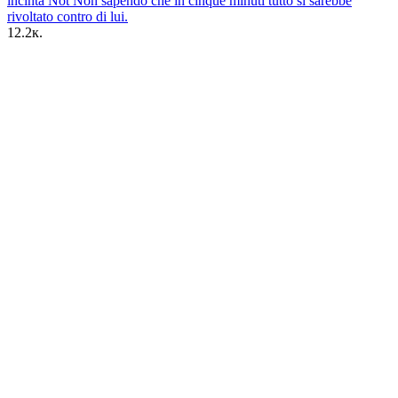
incinta Not Non sapendo che in cinque minuti tutto si sarebbe
rivoltato contro di lui.
12.2к.