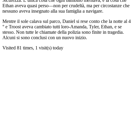
Sicurezza. L’unica cosa che ogni bambino meritava, e la cosa che
Ethan aveva quasi perso—non per crudeltà, ma per circostanze che
nessuno aveva insegnato alla sua famiglia a navigare.
Mentre il sole calava sul parco, Daniel si rese conto che la notte al 4
° e Troost aveva cambiato tutti loro-Amanda, Tyler, Ethan, e se
stesso. Non tutte le chiamate della polizia sono finite in tragedia.
Alcuni si sono conclusi con un nuovo inizio.
Visited 81 times, 1 visit(s) today