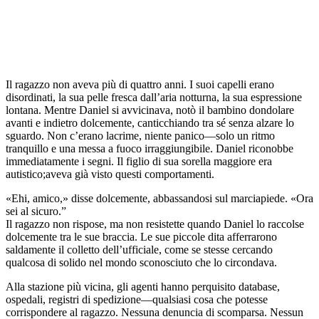
Il ragazzo non aveva più di quattro anni. I suoi capelli erano
disordinati, la sua pelle fresca dall’aria notturna, la sua espressione
lontana. Mentre Daniel si avvicinava, notò il bambino dondolare
avanti e indietro dolcemente, canticchiando tra sé senza alzare lo
sguardo. Non c’erano lacrime, niente panico—solo un ritmo
tranquillo e una messa a fuoco irraggiungibile. Daniel riconobbe
immediatamente i segni. Il figlio di sua sorella maggiore era
autistico;aveva già visto questi comportamenti.
«Ehi, amico,» disse dolcemente, abbassandosi sul marciapiede. «Ora
sei al sicuro.”
Il ragazzo non rispose, ma non resistette quando Daniel lo raccolse
dolcemente tra le sue braccia. Le sue piccole dita afferrarono
saldamente il colletto dell’ufficiale, come se stesse cercando
qualcosa di solido nel mondo sconosciuto che lo circondava.
Alla stazione più vicina, gli agenti hanno perquisito database,
ospedali, registri di spedizione—qualsiasi cosa che potesse
corrispondere al ragazzo. Nessuna denuncia di scomparsa. Nessun