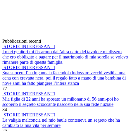
Pubblicazioni recenti
STORIE INTERESSANTI
I miei genitori mi fissarono dall’altra parte del tavolo e mi dissero
che ero obbligato a pagare per il matrimonio di mia sorella se volevo
rimanere parte di questa famiglia.
STORIE INTERESSANTI
Sua suocera l’ha ingannata facendola indossare vecchi vestiti a una
cena con cravatta nera, poi il regalo fatto a mano di una bambina di
nove anni ha fatto piangere l’intera stanza
77
STORIE INTERESSANTI
Mia figlia di 22 anni ha sposato un milionario di 56 anni-poi ho
scoperto il segreto scioccante nascosto nella sua fede nuziale
84
STORIE INTERESSANTI
La valigia malconcia nel mio baule conteneva un segreto che ha
cambiato la mia vita per sempre
25