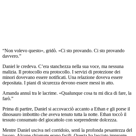
“Non volevo questo», gridò. «Ci sto provando. Ci sto provando
davvero.”
Daniel le credeva. C’era stanchezza nella sua voce, ma nessuna
malizia. Il protocollo era protocollo. I servizi di protezione dei
minori dovevano essere notificati. Una relazione doveva essere
depositata. I piani di sicurezza devono essere messi in atto.
Amanda annuì tra le lacrime. «Qualunque cosa tu mi dica di fare, la
farò.”
Prima di partire, Daniel si accovacciò accanto a Ethan e gli porse il
dinosauro imbottito che aveva tenuto tutta la notte. Ethan toccò il
tessuto consumato del giocattolo con sorprendente dolcezza.
Mentre Daniel usciva nel corridoio, sentì la profonda pesantezza del
lavoro. Alcune chiamate erano facili. Questa ha lasciato impronte