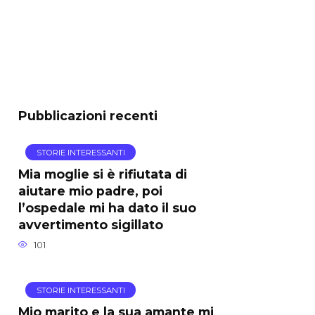
Pubblicazioni recenti
STORIE INTERESSANTI
Mia moglie si è rifiutata di
aiutare mio padre, poi
l’ospedale mi ha dato il suo
avvertimento sigillato
101
STORIE INTERESSANTI
Mio marito e la sua amante mi