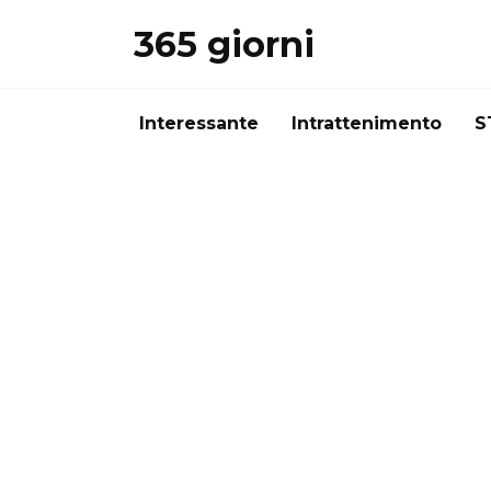
Перейти
365 giorni
к
содержанию
Interessante
Intrattenimento
S