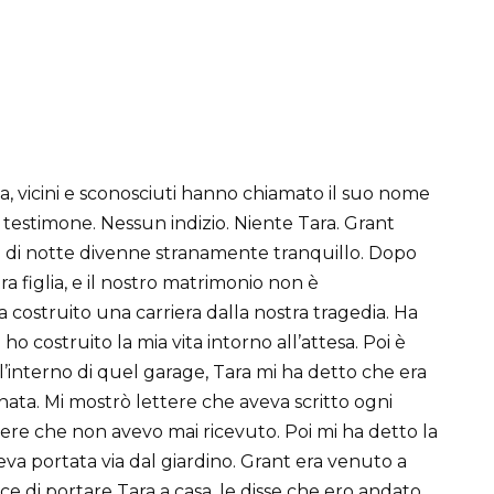
ia, vicini e sconosciuti hanno chiamato il suo nome
 testimone. Nessun indizio. Niente Tara. Grant
ma di notte divenne stranamente tranquillo. Dopo
a figlia, e il nostro matrimonio non è
 costruito una carriera dalla nostra tragedia. Ha
 ho costruito la mia vita intorno all’attesa. Poi è
ll’interno di quel garage, Tara mi ha detto che era
ata. Mi mostrò lettere che aveva scritto ogni
ere che non avevo mai ricevuto. Poi mi ha detto la
’aveva portata via dal giardino. Grant era venuto a
ce di portare Tara a casa, le disse che ero andato.