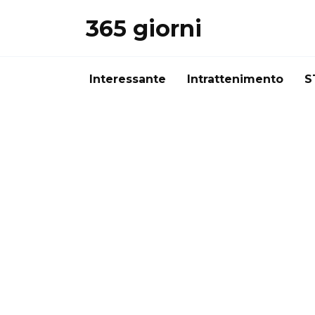
Перейти
365 giorni
к
содержанию
Interessante
Intrattenimento
S