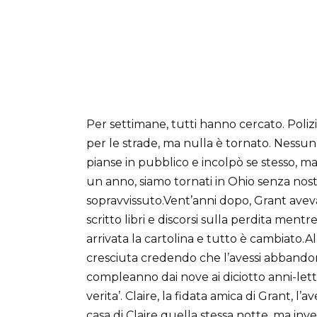
Per settimane, tutti hanno cercato. Poliz
per le strade, ma nulla è tornato. Nessun
pianse in pubblico e incolpò se stesso, 
un anno, siamo tornati in Ohio senza nostr
sopravvissuto.Vent’anni dopo, Grant aveva
scritto libri e discorsi sulla perdita mentre
arrivata la cartolina e tutto è cambiato.A
cresciuta credendo che l’avessi abbandon
compleanno dai nove ai diciotto anni-lett
verita’. Claire, la fidata amica di Grant, l
casa di Claire quella stessa notte, ma inve