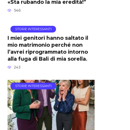
«Sta rubando la mia eredità!”
546
STORIE INTERESSANTI
I miei genitori hanno saltato il
mio matrimonio perché non
l’avrei riprogrammato intorno
alla fuga di Bali di mia sorella.
243
STORIE INTERESSANTI