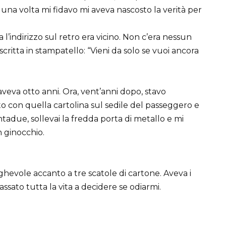
 una volta mi fidavo mi aveva nascosto la verità per
 l’indirizzo sul retro era vicino. Non c’era nessun
critta in stampatello: “Vieni da solo se vuoi ancora
aveva otto anni. Ora, vent’anni dopo, stavo
to con quella cartolina sul sedile del passeggero e
ntadue, sollevai la fredda porta di metallo e mi
n ginocchio.
hevole accanto a tre scatole di cartone. Aveva i
ssato tutta la vita a decidere se odiarmi.