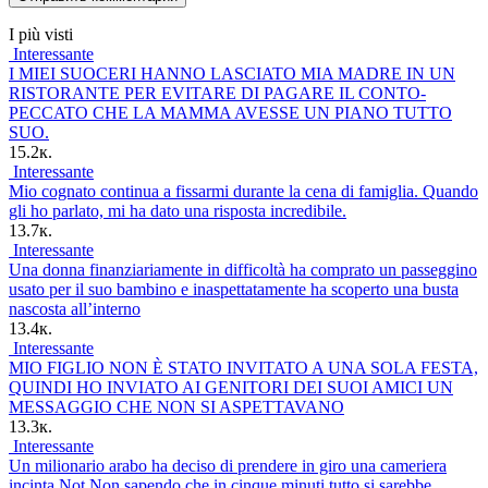
I più visti
Interessante
I MIEI SUOCERI HANNO LASCIATO MIA MADRE IN UN
RISTORANTE PER EVITARE DI PAGARE IL CONTO-
PECCATO CHE LA MAMMA AVESSE UN PIANO TUTTO
SUO.
15.2к.
Interessante
Mio cognato continua a fissarmi durante la cena di famiglia. Quando
gli ho parlato, mi ha dato una risposta incredibile.
13.7к.
Interessante
Una donna finanziariamente in difficoltà ha comprato un passeggino
usato per il suo bambino e inaspettatamente ha scoperto una busta
nascosta all’interno
13.4к.
Interessante
MIO FIGLIO NON È STATO INVITATO A UNA SOLA FESTA,
QUINDI HO INVIATO AI GENITORI DEI SUOI AMICI UN
MESSAGGIO CHE NON SI ASPETTAVANO
13.3к.
Interessante
Un milionario arabo ha deciso di prendere in giro una cameriera
incinta Not Non sapendo che in cinque minuti tutto si sarebbe