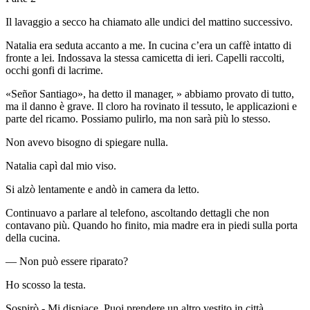
Il lavaggio a secco ha chiamato alle undici del mattino successivo.
Natalia era seduta accanto a me. In cucina c’era un caffè intatto di
fronte a lei. Indossava la stessa camicetta di ieri. Capelli raccolti,
occhi gonfi di lacrime.
«Señor Santiago», ha detto il manager, » abbiamo provato di tutto,
ma il danno è grave. Il cloro ha rovinato il tessuto, le applicazioni e
parte del ricamo. Possiamo pulirlo, ma non sarà più lo stesso.
Non avevo bisogno di spiegare nulla.
Natalia capì dal mio viso.
Si alzò lentamente e andò in camera da letto.
Continuavo a parlare al telefono, ascoltando dettagli che non
contavano più. Quando ho finito, mia madre era in piedi sulla porta
della cucina.
— Non può essere riparato?
Ho scosso la testa.
Sospirò.- Mi dispiace. Puoi prendere un altro vestito in città.