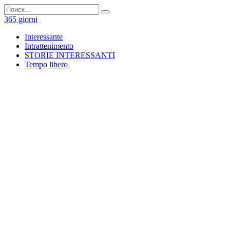
Перейти
Search
к
for:
365 giorni
содержанию
Interessante
Intrattenimento
STORIE INTERESSANTI
Tempo libero