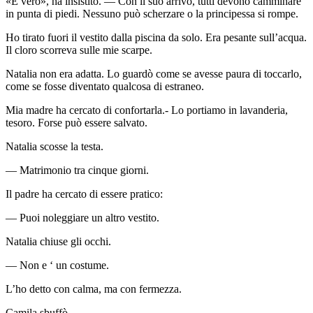
«È vero», ha insistito. — Con il suo arrivo, tutti devono camminare
in punta di piedi. Nessuno può scherzare o la principessa si rompe.
Ho tirato fuori il vestito dalla piscina da solo. Era pesante sull’acqua.
Il cloro scorreva sulle mie scarpe.
Natalia non era adatta. Lo guardò come se avesse paura di toccarlo,
come se fosse diventato qualcosa di estraneo.
Mia madre ha cercato di confortarla.- Lo portiamo in lavanderia,
tesoro. Forse può essere salvato.
Natalia scosse la testa.
— Matrimonio tra cinque giorni.
Il padre ha cercato di essere pratico:
— Puoi noleggiare un altro vestito.
Natalia chiuse gli occhi.
— Non e ‘ un costume.
L’ho detto con calma, ma con fermezza.
Camila sbuffò.